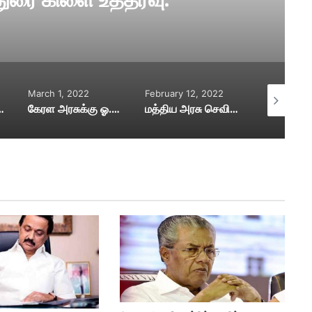
March 1, 2022
February 12, 2022
December 4
ஜிட்டல் உறுப்பினர்சேர்க்கை
கேரள அரசுக்கு ஓ.பன்னீர்செல்வம் கண்டனம்
மத்திய அரசு செவிசாய்க்க வேண்டும்