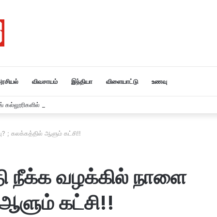
ரசியல்
விவசாயம்
இந்தியா
விளையாட்டு
உணவு
் கல்லூரிகளில் ஒருவர் கூட சேரவில்லை….?
பு? ; கலக்கத்தில் ஆளும் கட்சி!!
தி நீக்க வழக்கில் நாளை
் ஆளும் கட்சி!!