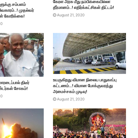
கேரள அரசு மீது நம்பிக்கையில்லா
ளுக்கு சம்பளம்
தீர்மானம்..! எதிர்க்கட்சிகள் திட்டம்!
ிவகாரம்..! முதல்வர்
August 21, 2020
ன் கோரிக்கை!
20
உயருகிறது விமான நிலைய பாதுகாப்பு
ாரடைப்பால் திடீர்
கட்டணம்…! விமான போக்குவரத்து
டர்கள் சோகம்!
அமைச்சகம் முடிவு!
20
August 21, 2020