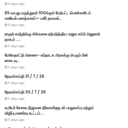
4 days ago
65 வயது மருத்துவர் 100க்கும் மேற்பட்ட பெண்களிடம்
பாலியல் பலாத்காரம்— பகீர் தகவல்…
5 days ago
ராகுல் காந்திக்கு சிக்கலை ஏற்படுத்திய பாஜக எம்பி அனுராக்
தாகூர் …..
5 days ago
மேகே​தாட்டு அணை– கர்​நாடக அரசுக்கு பெரும் பின்​
னடைவு…
5 days ago
தேவசெய்தி 31 / 7 / 26
5 days ago
தேவசெய்தி 30 / 7 / 26
5 days ago
Others
கூரியர் சேவை நிறுவன நிர்வாகிளுடன் பாதுகாப்பு மற்றும்
விழிப்பு உணர்வு கூட்டம்….
March 9, 2022
காங்கிரஸ் பவனில் கட்சியின்
5 days ago