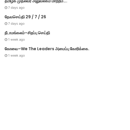
தமிழக முதல்​வர் அலு​வல​கம் மாற்றம்….
உறுப்பினர்சேர்க்
7 days ago
தேவசெய்தி 29 / 7 / 26
7 days ago
நீடாமங்கலம்–சிறப்பு செய்தி
, 2021
December 4, 2021
December 4, 2021
Au
1 week ago
தமிழக அரசுக்கு மத்திய அரசு கடிதம்
.ஓமிக்ரான் வைரஸ் ஆபத்து இல்லை .சிங்கப்பூர் தகவல்
இந்தியாவில் புதிய வைரைஸ் நோய் குஜராத்தின் ஜாம்நகர் திரும்பிய நபருக்கு உறுதி .
கோவை–We The Leaders அமைப்பு கோரிக்கை.
1 week ago