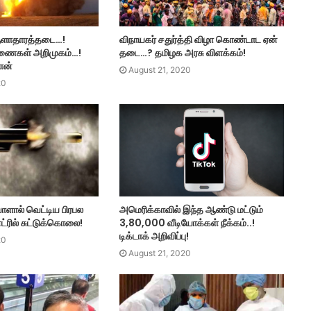
ுளாதாரத்தடை…!
விநாயகர் சதுர்த்தி விழா கொண்டாட ஏன்
கணைகள் அறிமுகம்…!
தடை…? தமிழக அரசு விளக்கம்!
ரான்
August 21, 2020
20
அமெரிக்காவில் இந்த ஆண்டு மட்டும்
ளால் வெட்டிய பிரபல
3,80,000 வீடியோக்கள் நீக்கம்..!
்ட்ரில் சுட்டுக்கொலை!
டிக்டாக் அறிவிப்பு!
20
August 21, 2020