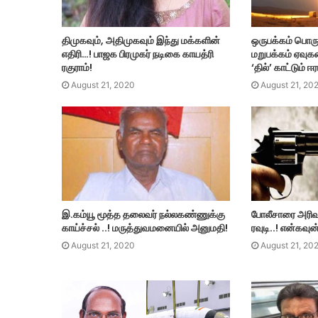
திமுகவும், அதிமுகவும் இந்து மக்களின்
ஒருபக்கம் பொர
எதிரி…! பாஜக பிரமுகர் நடிகை காயத்ரி
மறுபக்கம் ஏவு
ரகுராம்!
‘தில்’ காட்டும் ஈ
August 21, 2020
August 21, 20
இ.கம்யூ மூத்த தலைவர் நல்லகண்ணுக்கு
போலீசாரை அரிவா
காய்ச்சல் ..! மருத்துவமனையில் அனுமதி!
ரவுடி..! என்கவுன
August 21, 2020
August 21, 20