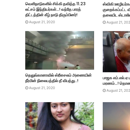
வெளிநாடுகளில் சிக்கி தவித்த 11.23
ஸ்விகி ஊழியர்க
லட்சம் இந்தியர்கள்…! வந்தே பாரத்
குறைக்கப்பட்ட வ
திட்டத்தின் கீழ் நாடு திரும்பினர்!
தலையிட ஸ்டாலி
August 21, 2020
August 21, 20
தெலுங்கானாவில் ஸ்ரீசைலம் அணையின்
பாஜக எம்.எல்.ஏ ம
நீர்மின் நிலையத்தில் தீ விபத்து..!
மரணம்…! தொண்
August 21, 2020
August 21, 20