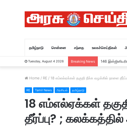
தமிழ்நாடு
சென்னை
சந்தை
உலகச்செய்திகள்
அ
146 இன்ஜினியரிங
Tuesday, August 4 2026
Breaking News
Home
/
RE
/
18 எம்எல்ஏக்கள் தகுதி நீக்க வழக்கில் நாளை தீர்ப்
RE
Tamil News
அரசியல்
தமிழ்நாடு
18 எம்எல்ஏக்கள் தகு
தீர்ப்பு? ; கலக்கத்தில