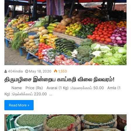
404india
May 18, 2020
1,553
திருமழிசை இன்றைய காய்கறி விலை நிலவரம்!
Name Price (Rs) Avarai (1 Kg) :அவரைக்காய் 50.00 Amla (1
Kg) :நெல்லிக்காய் 220.00 …
Read More »