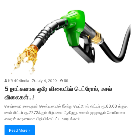
KR 404india
July 4, 2020
59
5 நாட்களாக ஒரே விலையில் பெட்ரோல், டீசல்
விலைகள்…!
சென்னை: தலைநகர் சென்னையில் இன்று பெட்ரோல் லிட்டர் ரூ.83.63 க்கும்,
டீசல் லிட்டர் ரூ.77.72க்கும் விற்பனை ஆகிறது. உலகம் முழுவதும் கொரோனா
வைரஸ் காரணமாக பிறப்பிக்கப்பட்ட ஊரடங்கால்…
Read More »