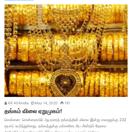
KR 404india
May 14, 2020
191
தங்கம் விலை ஏறுமுகம்!
சென்னை: சென்னையில் ஆபரணத் தங்கத்தின் விலை இன்று சவரனுக்கு 232
ரூபாய் உயர்ந்துள்ளது. தங்கத்துக்கு மக்களிடையே மீண்டும் தேவை
அதிகரித்துள்ள நிலையில் இந்த விலை உயர்வு காணப்படுகிறது.…