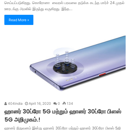
செய்யப்படுகிறது. கொரோனா வைரஸ் பரவலை தடுக்க கடந்த மார்ச் 24 முதல்
ஊரடங்கு அமலில் இருந்து வருகிறது. இந்த…
Read More »
404india
April 16, 2020
0
134
ஹானர் 30ப்ரோ 5G மற்றும் ஹானர் 30ப்ரோ பிளஸ்
5G அறிமுகம்.!
ஹானர் நிறுவனம் இன்று ஹானர் 30ப்ரோ மற்றும் ஹானர் 30ப்ரோ பிளஸ் 5ஜி