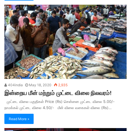
404india
May 18, 2020
2,935
இன்றைய மீன் மற்றும் முட்டை விலை நிலவரம்!
முட்டை விலை பகுதிகள் Price (Rs) சென்னை முட்டை விலை 5.00/-
நாமக்கல் முட்டை விலை 4.50/- மீன் விலை வகைகள் விலை (Rs)…
Read More »