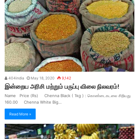
404india
May 18, 2020
9,142
இன்றைய அரிசி மற்றும் பருப்பு விலை நிலவரம்!
Name Price (Rs) Chenna Black ( 1kg ) : கொண்டைகடலை சிறியது
160.00 Chenna White Big…
Read More »