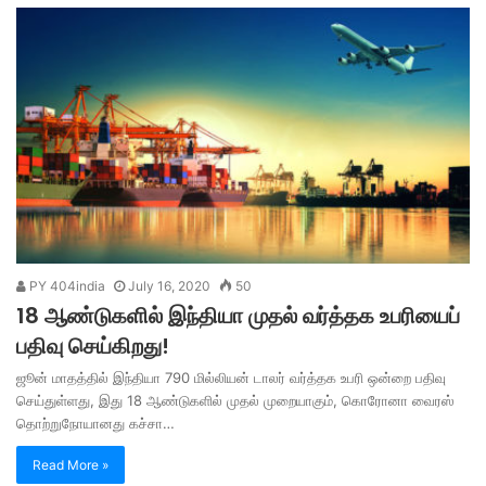
PY 404india
July 16, 2020
50
18 ஆண்டுகளில் இந்தியா முதல் வர்த்தக உபரியைப்
பதிவு செய்கிறது!
ஜூன் மாதத்தில் இந்தியா 790 மில்லியன் டாலர் வர்த்தக உபரி ஒன்றை பதிவு
செய்துள்ளது, இது 18 ஆண்டுகளில் முதல் முறையாகும், கொரோனா வைரஸ்
தொற்றுநோயானது கச்சா…
Read More »