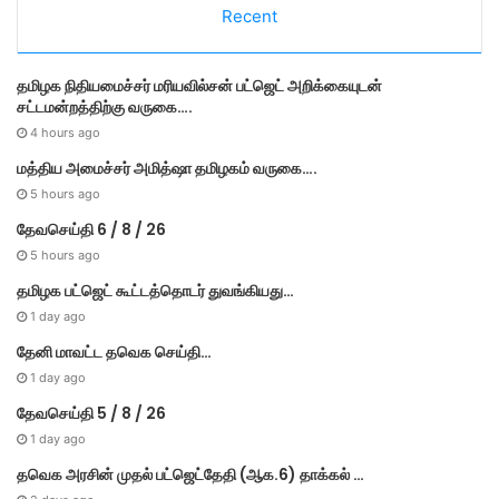
Recent
g
o
r
தமி​ழ​க நிதியமைச்சர் மரியவில்சன் பட்ஜெட் அறிக்கையுடன்
i
சட்டமன்றத்திற்கு வருகை….
e
s
4 hours ago
மத்திய அமைச்சர் அமித்ஷா தமிழகம் வருகை….
5 hours ago
தேவசெய்தி 6 / 8 / 26
5 hours ago
தமிழக பட்ஜெட் கூட்டத்தொடர் துவங்கியது…
1 day ago
தேனி மாவட்ட தவெக செய்தி…
1 day ago
தேவசெய்தி 5 / 8 / 26
1 day ago
தவெக அரசின் முதல் பட்​ஜெட்தேதி (ஆக.6) தாக்​கல் …