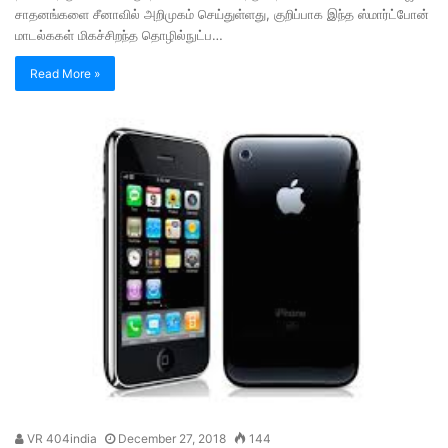
சாதனங்களை சீனாவில் அறிமுகம் செய்துள்ளது, குறிப்பாக இந்த ஸ்மார்ட்போன்
மாடல்ககள் மிகச்சிறந்த தொழில்நுட்ப…
Read More »
VR 404india
December 27, 2018
144