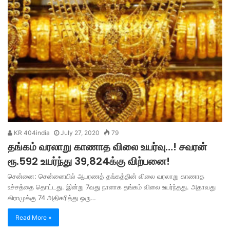
KR 404india
July 27, 2020
79
தங்கம் வரலாறு காணாத விலை உயர்வு…! சவரன்
ரூ.592 உயர்ந்து 39,824க்கு விற்பனை!
சென்னை: சென்னையில் ஆபரணத் தங்கத்தின் விலை வரலாறு காணாத
உச்சத்தை தொட்டது. இன்று 7வது நாளாக தங்கம் விலை உயர்ந்தது. அதாவது
கிராமுக்கு 74 அதிகரித்து ஒரு…
Read More »