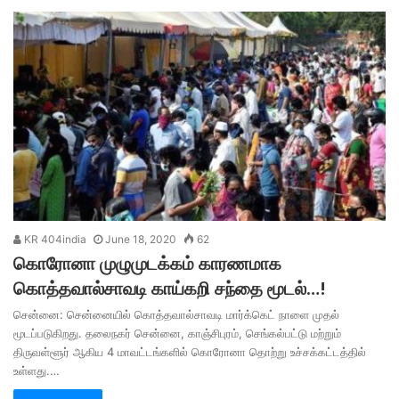
KR 404india
June 18, 2020
62
கொரோனா முழுமுடக்கம் காரணமாக
கொத்தவால்சாவடி காய்கறி சந்தை மூடல்…!
சென்னை: சென்னையில் கொத்தவால்சாவடி மார்க்கெட் நாளை முதல்
மூடப்படுகிறது. தலைநகர் சென்னை, காஞ்சிபுரம், செங்கல்பட்டு மற்றும்
திருவள்ளூர் ஆகிய 4 மாவட்டங்களில் கொரோனா தொற்று உச்சக்கட்டத்தில்
உள்ளது.…