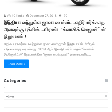
VR 404india
December 27, 2018
170
இந்தியா வந்துள்ள ஜாவா பைக்ஸ்….எதிர்பார்க்காத
அளவுக்கு புக்கிங்….மிரண்ட ‘க்ளாசிக் லெஜண்ட்ஸ்’
நிறுவனம் !
அதிக வரவேற்பை பெற்றுள்ள ஜாவா பைக்குகள் இந்தியாவில் மீண்டும்
விற்பனைக்கு வர உள்ளது. 2019-ஆம் ஆண்டு மார்ச் மாதம் “க்ளாசிக்
லெஜெண்ட்ஸ்” நிறுவனத்தின் “ஜாவா பைக்குகள்” இந்தையாவில்…
Read More »
Categories
C
a
t
e