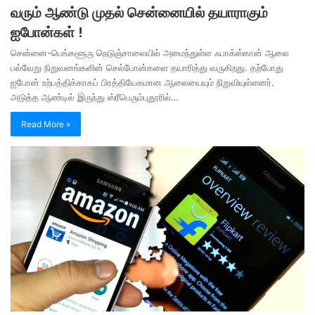
வரும் ஆண்டு முதல் சென்னையில் தயாராகும்
ஐபோன்கள் !
சென்னை-பெங்களூரு நெடுஞ்சாலையில் அமைந்துள்ள ஃபாக்ஸ்கான் ஆலை
பல்வேறு நிறுவனங்களின் செல்போன்களை தயாரித்து வருகிறது. தற்போது
ஐபோன் உற்பத்திக்காகப் பிரத்தியேகமான ஆலையையும் நிறுவியுள்ளனர்.
அடுத்த ஆண்டில் இருந்து ஸ்ரீபெரும்புதூரில்…
Read More »