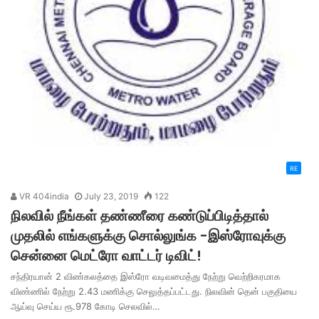
RE
VR 404india
July 23, 2019
122
நிலவில் நீங்கள் தண்ணீரை கண்டுப்பிடித்தால்
முதலில் எங்களுக்கு சொல்லுங்க -இஸ்ரோவுக்கு
சென்னை மெட்ரோ வாட்டர் டிவிட்!
சந்திரயான் 2 விண்கலத்தை இஸ்ரோ வடிவமைத்து நேற்று வெற்றிகரமாக
விண்ணில் நேற்று 2.43 மணிக்கு செலுத்தப்பட்டது. நிலவின் தென் பகுதியை
ஆய்வு செய்ய ரூ.978 கோடி செலவில்…