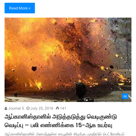
Read More »
RE
Journal 5
July 25, 2019
141
ஆப்கானிஸ்தானில் அடுத்தடுத்து வெடிகுண்டு
வெடிப்பு – பலி எண்ணிக்கை 15-ஆக உயர்வு
ஆப்கானிஸ்தானில் அமைந்துள்ள காபூலின் கிழக்கு பகுதியில் பெட்ரோலியம்