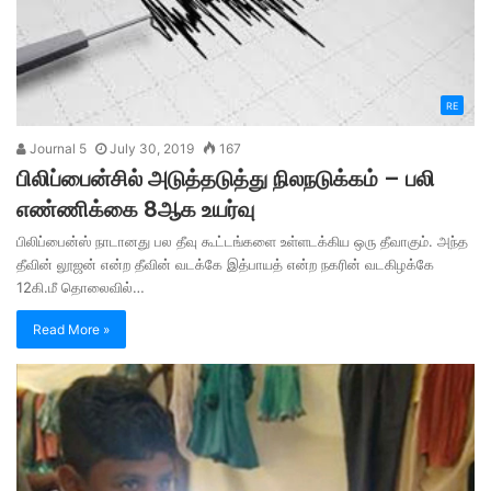
RE
Journal 5
July 30, 2019
167
பிலிப்பைன்சில் அடுத்தடுத்து நிலநடுக்கம் – பலி
எண்ணிக்கை 8ஆக உயர்வு
பிலிப்பைன்ஸ் நாடானது பல தீவு கூட்டங்களை உள்ளடக்கிய ஒரு தீவாகும். அந்த
தீவின் லூஜன் என்ற தீவின் வடக்கே இத்பாயத் என்ற நகரின் வடகிழக்கே
12கி.மீ தொலைவில்…
Read More »