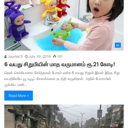
RE
Journal 5
July 30, 2019
161
6 வயது சிறுமியின் மாத வருமானம் ரூ.21 கோடி!
தென் கொரியாவை சேர்ந்தவள் போரம் என்ற 6 வயது சிறுமி இவள் இந்த சிறு
வயதிலேயே யூ-டியூப் சேனல்களை நடத்தி வருகிறாள். அதில் போராமின்
முக்கிய பணி…
Read More »