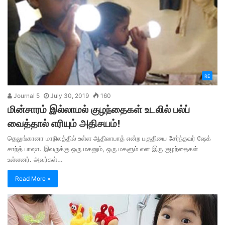
RE
Journal 5
July 30, 2019
160
மின்சாரம் இல்லாமல் குழந்தைகள் உடலில் பல்ப்
வைத்தால் எரியும் அதிசயம்!
தெலுங்கானா மாநிலத்தில் உள்ள ஆதிலாபாத் என்ற பகுதியை சேர்ந்தவர் ஷேக்
சாந்த் பாஷா. இவருக்கு ஒரு மகனும், ஒரு மகளும் என இரு குழந்தைகள்
உள்ளனர். அவர்கள்…
Read More »