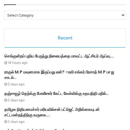
C
a
t
e
Recent
g
o
r
செங்குன்றம் புதிய பேருந்து நிலையத்தை மாவட்ட ஆட்சியர் ஆய்வு….
i
e
18 hours ago
s
ராகுல் M.P மவுனமாக இருப்பது ஏன்? –ரவி சங்கர் பிரசாத் M.P பா ஜ
சாடல்…
2 days ago
தஞ்சாவூர் தெற்க்கு போலீஸார் கேட்ட கேள்விக்கு உதயநிதி பதில்…
2 days ago
தமி​ழ​க நிதியமைச்சர் மரியவில்சன் பட்ஜெட் அறிக்கையுடன்
சட்டமன்றத்திற்கு வருகை….
2 days ago