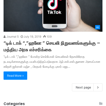
RE
Journal 5
July 19, 2019
109
“டிக் டாக் “,”ஹலோ ” செயலி நிறுவனங்களுக்கு –
மத்திய அரசு எச்சரிக்கை
“டிக் டாக் “,”ஹலோ ” போன்ற செல்போன் செயலிகள் தேசவிரோத
நடவடிக்கைகளுக்கு பயன்படுத்தப்படுவதாக ஆர்.எஸ்.எஸ்.துணை அமைப்பான
சுதேசி ஜக்ரான் மஞ்ச , பிரதமர் மோடிக்கு புகார் மனு…
Read More »
Next page
Categories