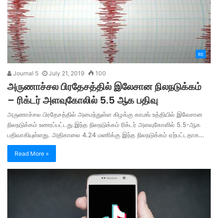
RE
Journal 5
July 21, 2019
100
அருணாச்சல பிரதேசத்தில் இலேசான நிலநடுக்கம்
– ரிக்டர் அளவுகோலில் 5.5 ஆக பதிவு
அருணாச்சல பிரதேசத்தில் அமைந்துள்ள கிழக்கு காமங் உத்தியில் இலேசான
நிலநடுக்கம் உணரப்பட்டது.இந்த நிலநடுக்கம் ரிக்டர் அளவுகோளில் 5.5-ஆக
பதிவாகியுள்ளது. அதிகாலை 4.24 மணிக்கு இந்த நிலநடுக்கம் ஏற்பட்டதாக…
Read More »