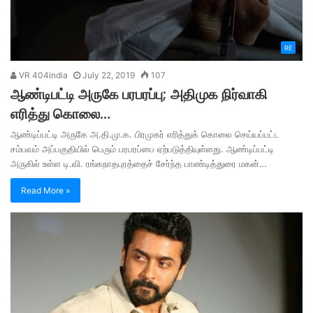
RE
VR 404india
July 22, 2019
107
ஆண்டிபட்டி அருகே பரபரப்பு; அதிமுக நிர்வாகி
எரித்து கொலை…
ஆண்டிப்பட்டி அருகே அ.தி.மு.க. பிரமுகர் எரித்துக் கொலை செய்யப்பட்ட
சம்பவம் அப்பகுதியில் பெரும் பரபரப்பை ஏற்படுத்தியுள்ளது. ஆண்டிப்பட்டி
அருகில் உள்ள டி.வி. ரங்கநாதபுரத்தைச் சேர்ந்த பாண்டித்துரை மகன்…
Read More »