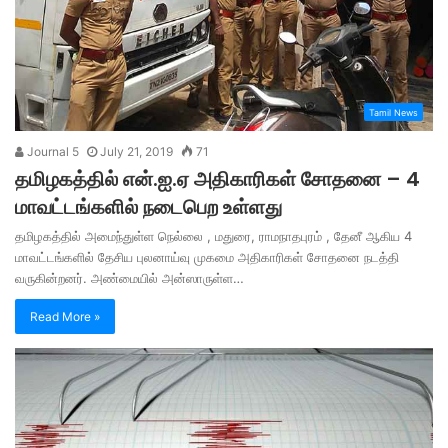
Tamil News
Journal 5
July 21, 2019
71
தமிழகத்தில் என்.ஐ.ஏ அதிகாரிகள் சோதனை – 4
மாவட்டங்களில் நடைபெற உள்ளது
தமிழகத்தில் அமைந்துள்ள நெல்லை , மதுரை, ராமநாதபுரம் , தேனீ ஆகிய 4
மாவட்டங்களில் தேசிய புலனாய்வு முகமை அதிகாரிகள் சோதனை நடத்தி
வருகின்றனர். அண்மையில் அன்ஸாருள்ள…
Read More »