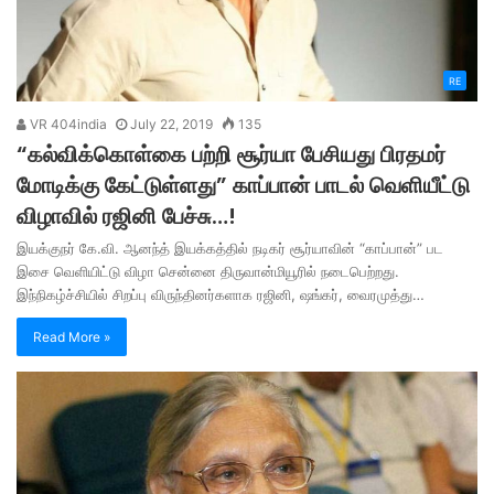
RE
VR 404india
July 22, 2019
135
“கல்விக்கொள்கை பற்றி சூர்யா பேசியது பிரதமர்
மோடிக்கு கேட்டுள்ளது” காப்பான் பாடல் வெளியீட்டு
விழாவில் ரஜினி பேச்சு…!
இயக்குநர் கே.வி. ஆனந்த் இயக்கத்தில் நடிகர் சூர்யாவின் “காப்பான்” பட
இசை வெளியிட்டு விழா சென்னை திருவான்மியூரில் நடைபெற்றது.
இந்நிகழ்ச்சியில் சிறப்பு விருந்தினர்களாக ரஜினி, ஷங்கர், வைரமுத்து…
Read More »