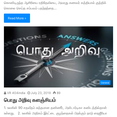
கொண்டிருந்த ஆசிரியை ரதிதேவியை, அவரது கணவர் கத்தியால் குத்திக்
கொலை செய்த சம்பவம் பதற்றத்தை…
Read More »
General
VR 404india
July 23, 2019
89
பொது அறிவு களஞ்சியம்
1. உலகின் 90 சதவீதம் சுத்தமான தண்ணீர், அன்டார்டிகா கண்டத்தில்தான்
உள்ளது. 2. உலகில் அதிகம் இரட்டை குழந்தைகள் பிறக்கும் நாடு நைஜீரியா