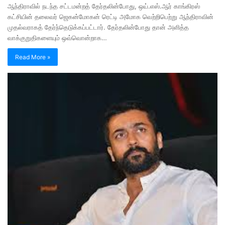
ஆந்திராவில் நடந்த சட்டமன்றத் தேர்தலின்போது, ஒய்.எஸ்.ஆர் காங்கிரஸ்
கட்சியின் தலைவர் ஜெகன்மோகன் ரெட்டி அமோக வெற்றிபெற்று ஆந்திராவின்
முதல்வராகத் தேர்ந்தெடுக்கப்பட்டார். தேர்தலின்போது தான் அளித்த
வாக்குறுதிகளையும் ஒவ்வொன்றாக…
Read More »