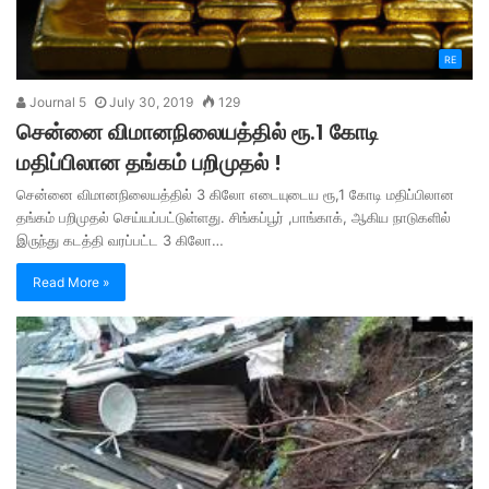
RE
Journal 5
July 30, 2019
129
சென்னை விமானநிலையத்தில் ரூ.1 கோடி
மதிப்பிலான தங்கம் பறிமுதல் !
சென்னை விமானநிலையத்தில் 3 கிலோ எடையுடைய ரூ,1 கோடி மதிப்பிலான
தங்கம் பறிமுதல் செய்யப்பட்டுள்ளது. சிங்கப்பூர் ,பாங்காக், ஆகிய நாடுகளில்
இருந்து கடத்தி வரப்பட்ட 3 கிலோ…
Read More »