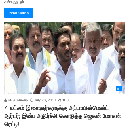
என்கிறது ஓர்…
Read More »
RE
VR 404india
July 23, 2019
108
4 லட்சம் இளைஞர்களுக்கு அப்பாயின்மென்ட்
ஆர்டர்; இன்ப அதிர்ச்சி கொடுத்த ஜெகன் மோகன்
ரெட்டி!