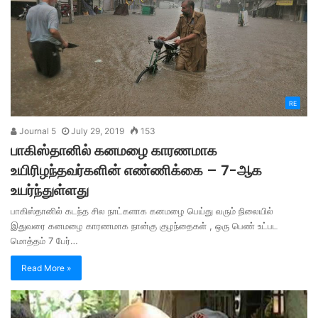
RE
Journal 5
July 29, 2019
153
பாகிஸ்தானில் கனமழை காரணமாக
உயிரிழந்தவர்களின் எண்ணிக்கை – 7-ஆக
உயர்ந்துள்ளது
பாகிஸ்தானில் கடந்த சில நாட்களாக கனமழை பெய்து வரும் நிலையில்
இதுவரை கனமழை காரணமாக நான்கு குழந்தைகள் , ஒரு பெண் உட்பட
மொத்தம் 7 பேர்…
Read More »