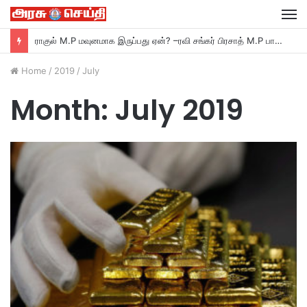
M
தஞ்சாவூர் தெற்க்கு போலீஸார் கேட்ட கேள்விக்கு உதயநிதி பதில்…
Home
/
2019
/
July
Month:
July 2019