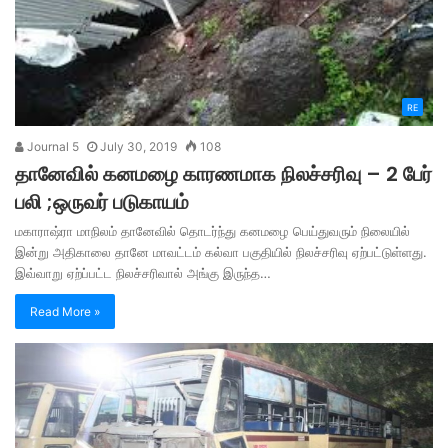
RE
Journal 5
July 30, 2019
108
தானேவில் கனமழை காரணமாக நிலச்சரிவு – 2 பேர்
பலி ;ஒருவர் படுகாயம்
மகாராஷ்ரா மாநிலம் தானேவில் தொடர்ந்து கனமழை பெய்துவரும் நிலையில்
இன்று அதிகாலை தானே மாவட்டம் கல்வா பகுதியில் நிலச்சரிவு ஏற்பட்டுள்ளது.
இவ்வாறு ஏற்ப்பட்ட நிலச்சரிவால் அங்கு இருந்த…
Read More »