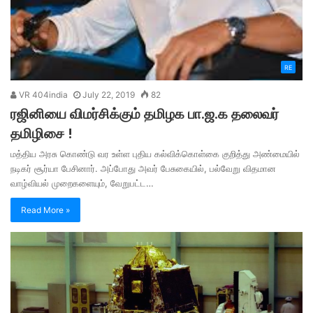
RE
VR 404india
July 22, 2019
82
ரஜினியை விமர்சிக்கும் தமிழக பா.ஜ.க தலைவர்
தமிழிசை !
மத்திய அரசு கொண்டு வர உள்ள புதிய கல்விக்கொள்கை குறித்து அண்மையில்
நடிகர் சூர்யா பேசினார். அப்போது அவர் பேசுகையில், பல்வேறு விதமான
வாழ்வியல் முறைகளையும், வேறுபட்ட…
Read More »