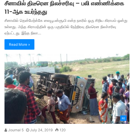
சீனாவில் திடீரென நிலச்சரிவு – பலி எண்ணிக்கை
11-ஆக உயர்ந்தது
சீனாவில் தென்மேற்க்கே லையூபன்சூயி என்ற நகரில் ஒரு சிறிய கிராமம் ஒன்று
உள்ளது. அந்த கிராமத்தின் ஒரு பகுதியில் நேற்றிரவு திடீரென நிலச்சரிவு
ஏற்பட்டது. இந்த நிலா…
Read More »
RE
Journal 5
July 24, 2019
120