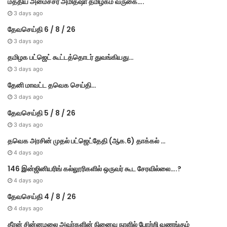
மத்திய அமைச்சர் அமித்ஷா தமிழகம் வருகை….
3 days ago
தேவசெய்தி 6 / 8 / 26
3 days ago
தமிழக பட்ஜெட் கூட்டத்தொடர் துவங்கியது…
3 days ago
தேனி மாவட்ட தவெக செய்தி…
3 days ago
தேவசெய்தி 5 / 8 / 26
3 days ago
தவெக அரசின் முதல் பட்​ஜெட்தேதி (ஆக.6) தாக்​கல் …
4 days ago
146 இன்ஜினியரிங் கல்லூரிகளில் ஒருவர் கூட சேரவில்லை….?
4 days ago
தேவசெய்தி 4 / 8 / 26
4 days ago
தீரன் சின்னமலை அவர்களின் நினைவு நாளில் போற்றி வணங்கும்