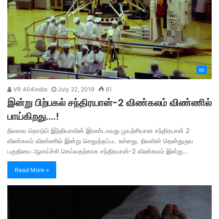
RE
VR 404india
July 22, 2019
81
இன்று பிற்பகல் சந்திரயான்-2 விண்கலம் விண்ணில்
பாய்கிறது….!
நிலவை தொடும் இந்தியாவின் இரண்டாவது முயற்சியான சந்திரயான் 2
விண்கலம் விண்ணில் இன்று செலுத்தப்பட உள்ளது. நிலவின் தென்துருவ
பகுதியை ஆராய்ச்சி செய்வதற்காக சந்திரயான்-2 விண்கலம் இன்று…
Read More »