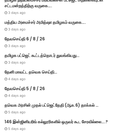
தமி​ழ​க நிதியமைச்சர் மரியவில்சன் பட்ஜெட் அறிக்கையுடன்
சட்டமன்றத்திற்கு வருகை….
3 days ago
மத்திய அமைச்சர் அமித்ஷா தமிழகம் வருகை….
3 days ago
தேவசெய்தி 6 / 8 / 26
3 days ago
தமிழக பட்ஜெட் கூட்டத்தொடர் துவங்கியது…
3 days ago
தேனி மாவட்ட தவெக செய்தி…
4 days ago
தேவசெய்தி 5 / 8 / 26
4 days ago
தவெக அரசின் முதல் பட்​ஜெட்தேதி (ஆக.6) தாக்​கல் …
5 days ago
146 இன்ஜினியரிங் கல்லூரிகளில் ஒருவர் கூட சேரவில்லை….?
5 days ago