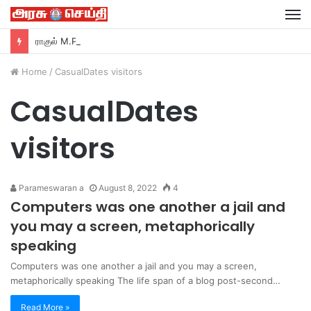
M
ராகுல் M.P மவுனமாக இருப்பது ஏன்? –ரவி சங்கர் பிரசாத் M.P பா ஜ சாடல்…
Home
/
CasualDates visitors
CasualDates
visitors
Parameswaran a
August 8, 2022
4
Computers was one another a jail and
you may a screen, metaphorically
speaking
Computers was one another a jail and you may a screen,
metaphorically speaking The life span of a blog post-second…
Read More »