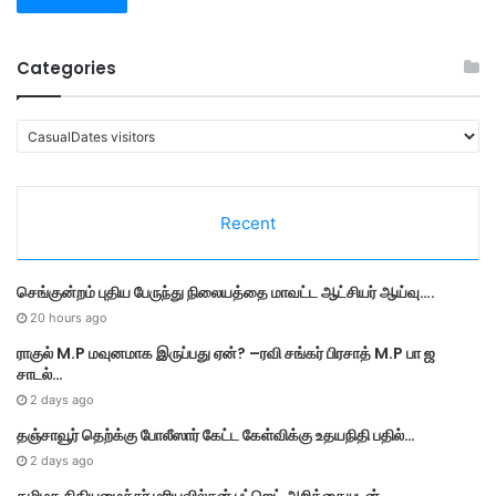
Categories
C
a
t
e
Recent
g
o
r
செங்குன்றம் புதிய பேருந்து நிலையத்தை மாவட்ட ஆட்சியர் ஆய்வு….
i
e
20 hours ago
s
ராகுல் M.P மவுனமாக இருப்பது ஏன்? –ரவி சங்கர் பிரசாத் M.P பா ஜ
சாடல்…
2 days ago
தஞ்சாவூர் தெற்க்கு போலீஸார் கேட்ட கேள்விக்கு உதயநிதி பதில்…
2 days ago