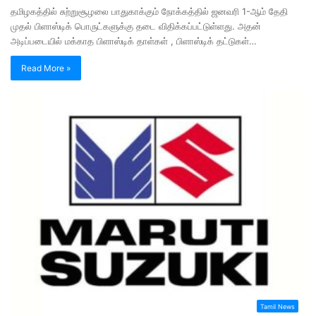
தமிழகத்தில் சுற்றுசூழலை பாதுகாக்கும் நோக்கத்தில் ஜனவரி 1-ஆம் தேதி
முதல் பிளாஸ்டிக் பொருட்களுக்கு தடை விதிக்கப்பட்டுள்ளது. அதன்
அடிப்படையில் மக்காத பிளாஸ்டிக் தாள்கள் , பிளாஸ்டிக் தட்டுகள்…
Read More »
Tamil News