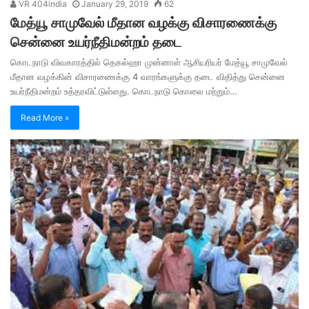
VR 404india
January 29, 2019
62
மேத்யூ சாமுவேல் மீதான வழக்கு விசாரணைக்கு
சென்னை உயர்நீதிமன்றம் தடை
கொடநாடு விவகாரத்தில் தெகல்ஹா முன்னாள் ஆசியரியர் மேத்யூ சாமுவேல்
மீதான வழக்கின் விசாரணைக்கு 4 வாரங்களுக்கு தடை விதித்து சென்னை
உயர்நீதிமன்றம் உத்தரவிட்டுள்ளது. கொடநாடு கொலை மற்றும்…
Read More »