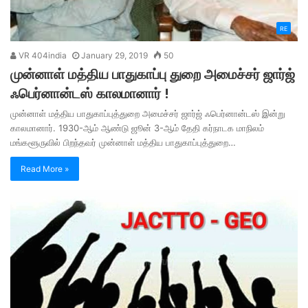
RE
VR 404india
January 29, 2019
50
முன்னாள் மத்திய பாதுகாப்பு துறை அமைச்சர் ஜார்ஜ்
ஃபெர்னான்டஸ் காலமானார் !
முன்னாள் மத்திய பாதுகாப்புத்துறை அமைச்சர் ஜார்ஜ் ஃபெர்னான்டஸ் இன்று
காலமானார். 1930-ஆம் ஆண்டு ஜூன் 3-ஆம் தேதி கர்நாடக மாநிலம்
மங்களூருவில் பிறந்தவர் முன்னாள் மத்திய பாதுகாப்புத்துறை…
Read More »