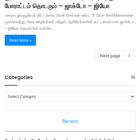
போராட்டம் தொடரும் – ஜாக்டோ – ஜியோ
பழைய ஓய்வூதியத் திட்டத்தை அமல் செய்தல் உள்பட 9 அம்ச கோரிக்கைகளை
முன்வைத்து அரசு ஊழியர்கள் மற்றும் ஆசிரியர்களின் கூட்டமைப்பான ஜாக்டோ
– ஜியோ அமைப்பின் சார்பில்…
Read More »
Next page
Categories
C
a
t
e
Recent
g
o
r