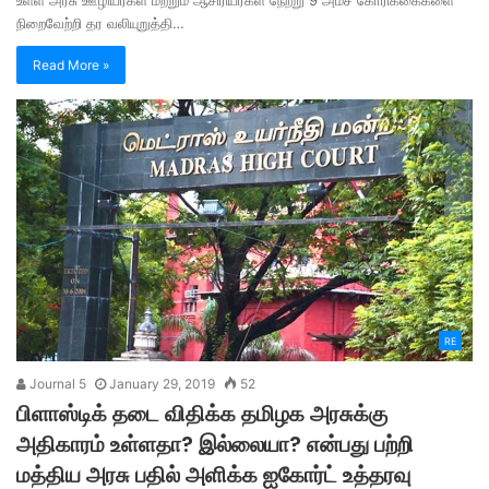
நிறைவேற்றி தர வலியுறுத்தி…
Read More »
RE
Journal 5
January 29, 2019
52
பிளாஸ்டிக் தடை விதிக்க தமிழக அரசுக்கு
அதிகாரம் உள்ளதா? இல்லையா? என்பது பற்றி
மத்திய அரசு பதில் அளிக்க ஐகோர்ட் உத்தரவு