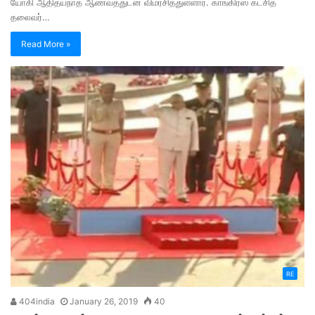
யோகி ஆதித்யநாத் ஆணவத்துடன் விமர்சித்துள்ளார். காங்கிரஸ் கட்சித்
தலைவர்…
Read More »
RE
404india
January 26, 2019
40