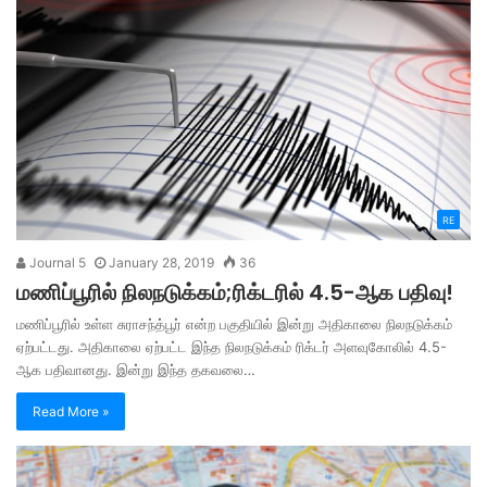
RE
Journal 5
January 28, 2019
36
மணிப்பூரில் நிலநடுக்கம்;ரிக்டரில் 4.5-ஆக பதிவு!
மணிப்பூரில் உள்ள சுராசந்த்பூர் என்ற பகுதியில் இன்று அதிகாலை நிலநடுக்கம்
ஏற்பட்டது. அதிகாலை ஏற்பட்ட இந்த நிலநடுக்கம் ரிக்டர் அளவுகோலில் 4.5-
ஆக பதிவானது. இன்று இந்த தகவலை…
Read More »