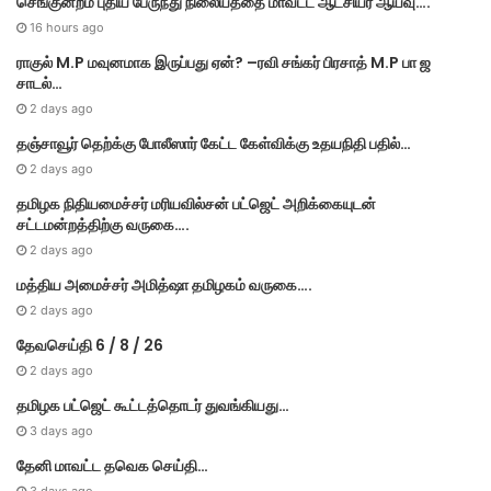
செங்குன்றம் புதிய பேருந்து நிலையத்தை மாவட்ட ஆட்சியர் ஆய்வு….
i
e
16 hours ago
s
ராகுல் M.P மவுனமாக இருப்பது ஏன்? –ரவி சங்கர் பிரசாத் M.P பா ஜ
சாடல்…
2 days ago
தஞ்சாவூர் தெற்க்கு போலீஸார் கேட்ட கேள்விக்கு உதயநிதி பதில்…
2 days ago
தமி​ழ​க நிதியமைச்சர் மரியவில்சன் பட்ஜெட் அறிக்கையுடன்
சட்டமன்றத்திற்கு வருகை….
2 days ago
மத்திய அமைச்சர் அமித்ஷா தமிழகம் வருகை….
2 days ago
தேவசெய்தி 6 / 8 / 26
2 days ago
தமிழக பட்ஜெட் கூட்டத்தொடர் துவங்கியது…
3 days ago
தேனி மாவட்ட தவெக செய்தி…
3 days ago