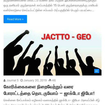
திருவண்ணாமலை மாவட்டம் ரமணா நகர் அருகே இயங்கிக்கொண்டிருக்கும்
ஒரு தனியார் குழந்தைகள் காப்பகத்தில் 15 பெண் குழந்தைகளுக்கு பாலியல்
வன்கொடுமை செய்யப்பட்டுள்ள சம்பவம் அப்பகுதியில் பெரும் பரபரப்பை…
Read More »
RE
Journal 5
January 30, 2019
46
கோரிக்கைகளை நிறைவேற்றும் வரை
போராட்டத்தை தொடருவோம் – ஜாக்டோ ஜியோ!
சென்னை சேப்பாக்கம் எழிலகம் வளாகத்தில் ஜாக்டோ- ஜியோ அமைப்பின் கீழ்
உள்ள அரசு ஊழியர்கள் மற்றும் ஆசிரியர்கள் நேற்று 9 அம்ச கோரிக்கைகளை