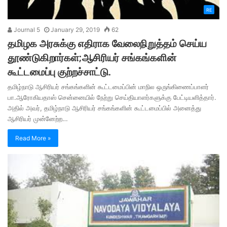
RE
Journal 5
January 29, 2019
62
தமிழக அரசுக்கு எதிராக வேலைநிறுத்தம் செய்ய
தூண்டுகிறார்கள்;ஆசிரியர் சங்கங்களின்
கூட்டமைப்பு குற்றச்சாட்டு.
தமிழ்நாடு ஆசிரியர் சங்கங்களின் கூட்டமைப்பின் மாநில ஒருங்கிணைப்பாளர்
பா.ஆரோகியதாஸ் சென்னையில் நேற்று செய்தியாளர்களுக்கு பேட்டியளித்தார்.
அதில் அவர், தமிழ்நாடு ஆசிரியர் சங்கங்களின் கூட்டமைப்பில் அனைத்து
ஆசிரியர் முன்னேற்ற…
Read More »