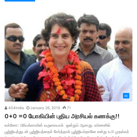
RE
404india
January 26, 2019
71
0+0 =0 யோகியின் புதிய அரசியல் கணக்கு!!
லக்னோ: பிரியங்காவின் வருகையால் ஒன்றும் ஆகாது. ஏனெனில்
பூஜ்ஜியத்துடன் பூஜ்ஜியத்தைச் சேர்த்தால் பூஜ்ஜியம்தானே என்று உ.பி முதல்வர்