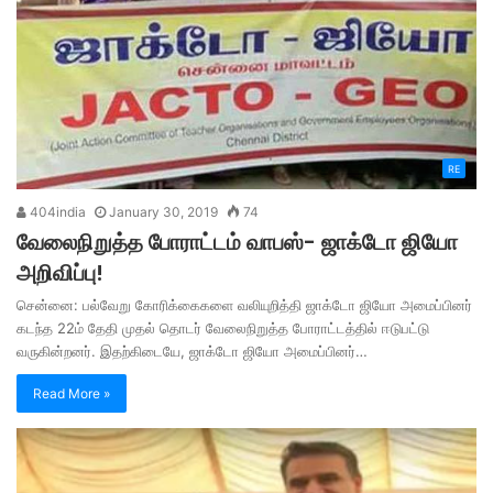
RE
404india
January 30, 2019
74
வேலைநிறுத்த போராட்டம் வாபஸ்- ஜாக்டோ ஜியோ
அறிவிப்பு!
சென்னை: பல்வேறு கோரிக்கைகளை வலியுறித்தி ஜாக்டோ ஜியோ அமைப்பினர்
கடந்த 22ம் தேதி முதல் தொடர் வேலைநிறுத்த போராட்டத்தில் ஈடுபட்டு
வருகின்றனர். இதற்கிடையே, ஜாக்டோ ஜியோ அமைப்பினர்…
Read More »