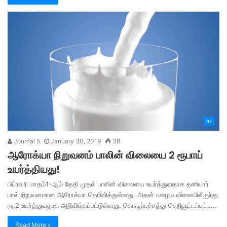
RE
Journal 5
January 30, 2019
38
ஆரோக்யா நிறுவனம் பாலின் விலையை 2 ரூபாய்
உயர்த்தியது!
பிப்ரவரி மாதம்1-ஆம் தேதி முதல் பாலின் விலையை உயர்த்துவதாக தனியார்
பால் நிறுவனமான ஆரோக்யா தெரிவித்துள்ளது. அதன் பழைய விலையிலிருந்து
ரூ.2 உயர்த்துவதாக அறிவிக்கப்பட்டுள்ளது. கொழுப்புச்சத்து செறிவூட்டப்பட்ட…
Read More »