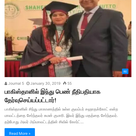
RE
Journal 5
January 30, 2019
55
பாகிஸ்தானில் இந்து பெண் நீதிபதியாக
தேர்வுசெய்யப்பட்டார்!
பாகிஸ்தானின் சிந்து மாகாணத்தில் உள்ள குவம்பர் சஹாதக்கோட் என்ற
மாவட்டத்தை சேர்ந்தவர் சுமன் குமாரி. இவர் இந்து மதத்தை சேர்ந்தவர்.
தற்போது அவர் அம்மாவட்டத்தின் சிவில் கோர்ட்…
Read More »