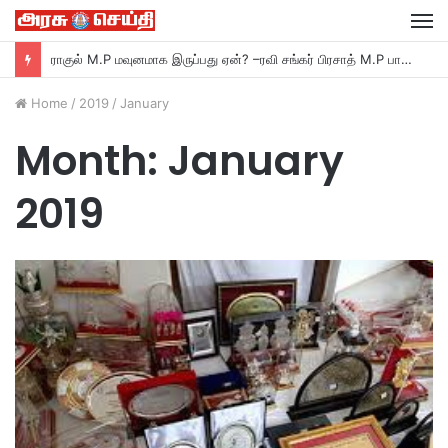
M
தஞ்சாவூர் தெற்க்கு போலீஸார் கேட்ட கேள்விக்கு உதயநிதி பதில்…
Home
/
2019
/
January
Month:
January
2019