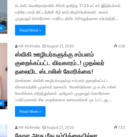
டெல்லி: வெளிநாடுகளில் சிக்கி தவித்த 11.23 லட்சம் இந்தியர்கள்
வந்தே பாரத் திட்டத்தின் கீழ் நாடு திரும்பியுள்ளனர். உலகம்
முழுவதும் கொரோனா பாதிப்பு தீவிர அச்சுறுத்தலை ஏற்படுத்தி…
al
Read More »
KR 404india
August 21, 2020
239
ஸ்விகி ஊழியர்களுக்கு சம்பளம்
குறைக்கப்பட்ட விவகாரம்..! முதல்வர்
தலையிட ஸ்டாலின் கோரிக்கை!
சென்னை: ஸ்விகி ஊழியர்களுக்கு சம்பளம் குறைக்கப்பட்ட
விவகாரத்தில் முதல்வர் தலையிட வேண்டுமென மு.க.ஸ்டாலின்
கோரிக்கை விடுத்துள்ளார். தமிழகம் முழுவதும் கொரோனா
பாதிப்புகளால் சில மாதங்களாக உணவகங்கள் மூடப்பட்டது,…
ai
Read More »
KR 404india
August 21, 2020
133
கேரள அரசு மீது நம்பிக்கையில்லா