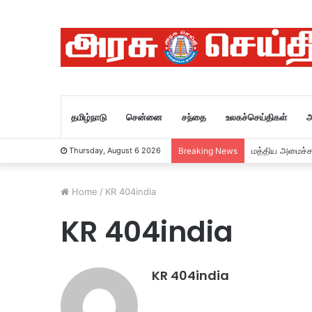
தமிழ்நாடு
சென்னை
சந்தை
உலகச்செய்திகள்
அ
மத்திய அமைச்ச
Thursday, August 6 2026
Breaking News
Home
/
KR 404india
KR 404india
KR 404india