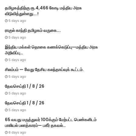
தமிழகத்திற்கு ரூ.4,466 கோடி மத்திய அரசு
விடுவித்துள்ளது….!
5 days ago
ராகுல் காந்தி தமிழகம் வருகை….
5 days ago
இந்திய மக்கள் தொகை கணக்கெடுப்பு—மத்திய அரசு
அறிவிப்பு…
5 days ago
சிலம்பம் — 8வது தேசிய கலந்தாய்வுக் கூட்டம்.
5 days ago
தேவசெய்தி 1 / 8 / 26
5 days ago
தேவசெய்தி 1 / 8 / 26
5 days ago
65 வயது மருத்துவர் 100க்கும் மேற்பட்ட பெண்களிடம்
பாலியல் பலாத்காரம்— பகீர் தகவல்…
6 days ago