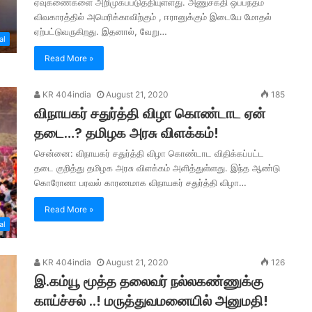
ஏவுகணைகளை அறிமுகப்படுத்தியுள்ளது. அணுசக்தி ஒப்பந்தம்
விவகாரத்தில் அமெரிக்காவிற்கும் , ஈரானுக்கும் இடையே மோதல்
ஏற்பட்டுவருகிறது. இதனால், வேறு…
al
Read More »
KR 404india
August 21, 2020
185
விநாயகர் சதுர்த்தி விழா கொண்டாட ஏன்
தடை…? தமிழக அரசு விளக்கம்!
சென்னை: விநாயகர் சதுர்த்தி விழா கொண்டாட விதிக்கப்பட்ட
தடை குறித்து தமிழக அரசு விளக்கம் அளித்துள்ளது. இந்த ஆண்டு
கொரோனா பரவல் காரணமாக விநாயகர் சதுர்த்தி விழா…
Read More »
al
KR 404india
August 21, 2020
126
இ.கம்யூ மூத்த தலைவர் நல்லகண்ணுக்கு
காய்ச்சல் ..! மருத்துவமனையில் அனுமதி!