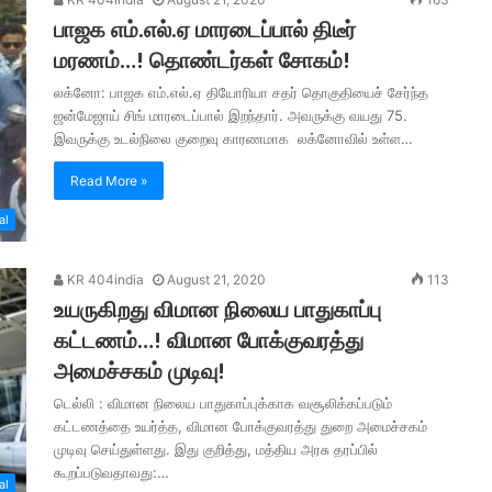
பாஜக எம்.எல்.ஏ மாரடைப்பால் திடீர்
மரணம்…! தொண்டர்கள் சோகம்!
லக்னோ: பாஜக எம்.எல்.ஏ தியோரியா சதர் தொகுதியைச் சேர்ந்த
ஜன்மேஜாய் சிங் மாரடைப்பால் இறந்தார். அவருக்கு வயது 75.
இவருக்கு உடல்நிலை குறைவு காரணமாக லக்னோவில் உள்ள…
Read More »
al
KR 404india
August 21, 2020
113
உயருகிறது விமான நிலைய பாதுகாப்பு
கட்டணம்…! விமான போக்குவரத்து
அமைச்சகம் முடிவு!
டெல்லி : விமான நிலைய பாதுகாப்புக்காக வசூலிக்கப்படும்
கட்டணத்தை உயர்த்த, விமான போக்குவரத்து துறை அமைச்சகம்
முடிவு செய்துள்ளது. இது குறித்து, மத்திய அரசு தரப்பில்
கூறப்படுவதாவது:…
al