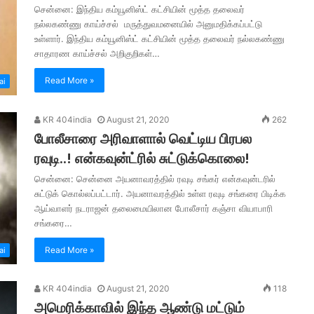
சென்னை: இந்திய கம்யூனிஸ்ட் கட்சியின் மூத்த தலைவர்
நல்லகண்ணு காய்ச்சல் மருத்துவமனையில் அனுமதிக்கப்பட்டு
உள்ளார். இந்திய கம்யூனிஸ்ட் கட்சியின் மூத்த தலைவர் நல்லகண்ணு
சாதாரண காய்ச்சல் அறிகுறிகள்…
Read More »
ai
KR 404india
August 21, 2020
262
போலீசாரை அரிவாளால் வெட்டிய பிரபல
ரவுடி..! என்கவுன்ட்ரில் சுட்டுக்கொலை!
சென்னை: சென்னை அயனாவரத்தில் ரவுடி சங்கர் என்கவுன்டரில்
சுட்டுக் கொல்லப்பட்டார். அயனாவரத்தில் உள்ள ரவுடி சங்கரை பிடிக்க
ஆய்வாளர் நடராஜன் தலைமையிலான போலீசார் கஞ்சா வியாபாரி
சங்கரை…
Read More »
ai
KR 404india
August 21, 2020
118
அமெரிக்காவில் இந்த ஆண்டு மட்டும்