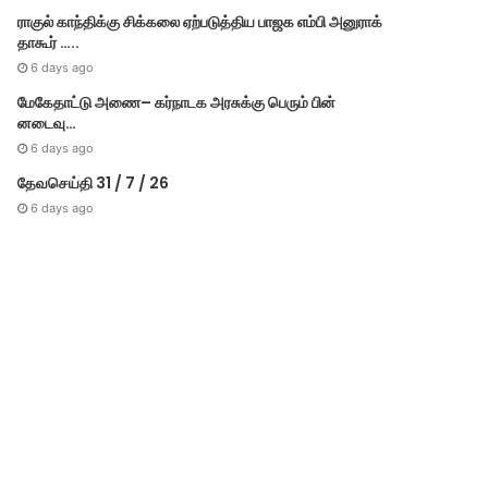
ராகுல் காந்திக்கு சிக்கலை ஏற்படுத்திய பாஜக எம்பி அனுராக்
தாகூர் …..
6 days ago
மேகே​தாட்டு அணை– கர்​நாடக அரசுக்கு பெரும் பின்​
னடைவு…
6 days ago
தேவசெய்தி 31 / 7 / 26
6 days ago