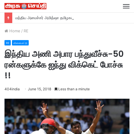
M
மத்திய அமைச்சர் அமித்ஷா தமிழகம் வருகை….
Home
/
RE
RE
விளையாட்டு
இந்திய அணி அபார பந்துவீச்சு-50
ரன்களுக்கே ஐந்து விக்கெட் போச்சு
!!
404india
June 15, 2018
Less than a minute