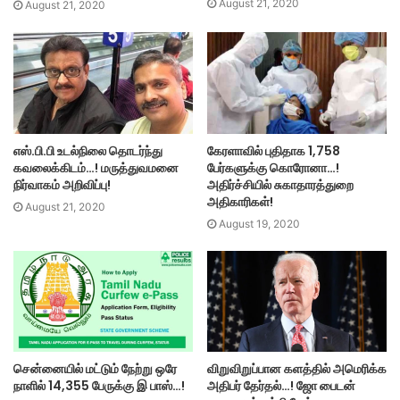
August 21, 2020
August 21, 2020
எஸ்.பி.பி உடல்நிலை தொடர்ந்து
கேரளாவில் புதிதாக 1,758
கவலைக்கிடம்…! மருத்துவமனை
பேர்களுக்கு கொரோனா…!
நிர்வாகம் அறிவிப்பு!
அதிர்ச்சியில் சுகாதாரத்துறை
அதிகாரிகள்!
August 21, 2020
August 19, 2020
சென்னையில் மட்டும் நேற்று ஒரே
விறுவிறுப்பான களத்தில் அமெரிக்க
நாளில் 14,355 பேருக்கு இ பாஸ்…!
அதிபர் தேர்தல்…! ஜோ பைடன்