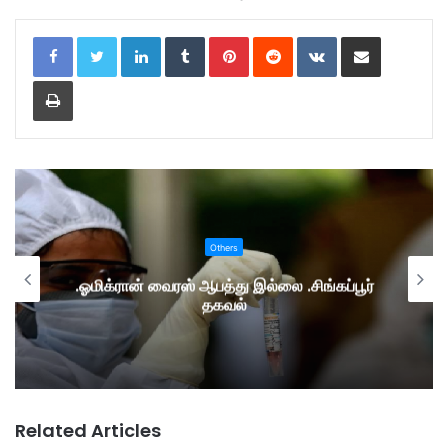
LinkedIn
Tumblr
Pinterest
Reddit
VKontakte
Share via Email
Print
Others
.ஓமிக்ரான் வைரஸ் ஆபத்து இல்லை .சிங்கப்பூர்
தகவல்
Related Articles