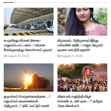
உயருகிறது விமான நிலைய
திமுகவும், அதிமுகவும் இந்து
பாதுகாப்பு கட்டணம்…! விமான
மக்களின் எதிரி…! பாஜக பிரமுகர்
போக்குவரத்து அமைச்சகம் முடிவு!
நடிகை காயத்ரி ரகுராம்!
August 21, 2020
August 21, 2020
ஒருபக்கம் பொருளாதாரத்தடை…!
விநாயகர் சதுர்த்தி விழா
மறுபக்கம் ஏவுகணைகள்
கொண்டாட ஏன் தடை…? தமிழக
அறிமுகம்…! ‘தில்’ காட்டும் ஈரான்
அரசு விளக்கம்!