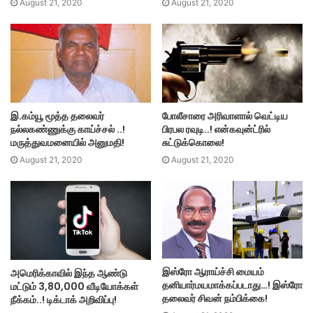
August 21, 2020
August 21, 2020
இ.கம்யூ மூத்த தலைவர்
போலீசாரை அரிவாளால் வெட்டிய
நல்லகண்ணுக்கு காய்ச்சல் ..!
பிரபல ரவுடி..! என்கவுன்ட்ரில்
மருத்துவமனையில் அனுமதி!
சுட்டுக்கொலை!
August 21, 2020
August 21, 2020
இஸ்ரோ ஆராய்ச்சி மையம்
அமெரிக்காவில் இந்த ஆண்டு
தனியார்மயமாக்கப்படாது…! இஸ்ரோ
மட்டும் 3,80,000 வீடியோக்கள்
தலைவர் சிவன் நம்பிக்கை!
நீக்கம்..! டிக்டாக் அறிவிப்பு!