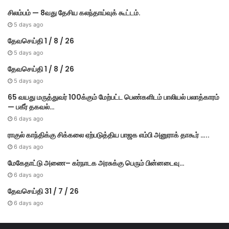
சிலம்பம் — 8வது தேசிய கலந்தாய்வுக் கூட்டம்.
5 days ago
தேவசெய்தி 1 / 8 / 26
5 days ago
தேவசெய்தி 1 / 8 / 26
5 days ago
65 வயது மருத்துவர் 100க்கும் மேற்பட்ட பெண்களிடம் பாலியல் பலாத்காரம்
— பகீர் தகவல்…
6 days ago
ராகுல் காந்திக்கு சிக்கலை ஏற்படுத்திய பாஜக எம்பி அனுராக் தாகூர் …..
6 days ago
மேகே​தாட்டு அணை– கர்​நாடக அரசுக்கு பெரும் பின்​னடைவு…
6 days ago
தேவசெய்தி 31 / 7 / 26
6 days ago