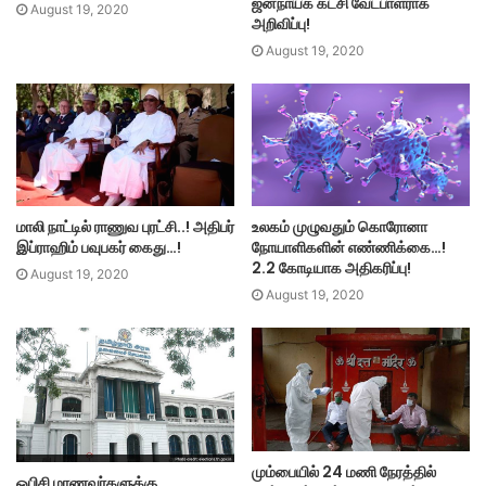
ஜனநாயக் கட்சி வேட்பாளராக
August 19, 2020
அறிவிப்பு!
August 19, 2020
மாலி நாட்டில் ராணுவ புரட்சி..! அதிபர்
உலகம் முழுவதும் கொரோனா
இப்ராஹிம் பவுபகர் கைது…!
நோயாளிகளின் எண்ணிக்கை…!
2.2 கோடியாக அதிகரிப்பு!
August 19, 2020
August 19, 2020
மும்பையில் 24 மணி நேரத்தில்
ஓபிசி மாணவர்களுக்கு