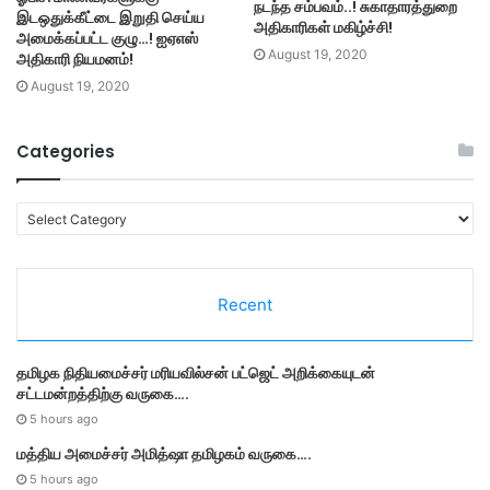
நடந்த சம்பவம்..! சுகாதாரத்துறை
இடஒதுக்கீட்டை இறுதி செய்ய
அதிகாரிகள் மகிழ்ச்சி!
அமைக்கப்பட்ட குழு…! ஐஏஎஸ்
August 19, 2020
அதிகாரி நியமனம்!
August 19, 2020
Categories
C
a
t
e
Recent
g
o
r
தமி​ழ​க நிதியமைச்சர் மரியவில்சன் பட்ஜெட் அறிக்கையுடன்
i
சட்டமன்றத்திற்கு வருகை….
e
s
5 hours ago
மத்திய அமைச்சர் அமித்ஷா தமிழகம் வருகை….
5 hours ago