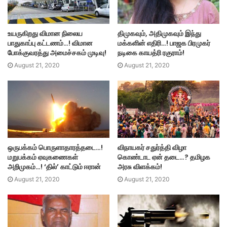
உயருகிறது விமான நிலைய
திமுகவும், அதிமுகவும் இந்து
பாதுகாப்பு கட்டணம்…! விமான
மக்களின் எதிரி…! பாஜக பிரமுகர்
போக்குவரத்து அமைச்சகம் முடிவு!
நடிகை காயத்ரி ரகுராம்!
August 21, 2020
August 21, 2020
ஒருபக்கம் பொருளாதாரத்தடை…!
விநாயகர் சதுர்த்தி விழா
மறுபக்கம் ஏவுகணைகள்
கொண்டாட ஏன் தடை…? தமிழக
அறிமுகம்…! ‘தில்’ காட்டும் ஈரான்
அரசு விளக்கம்!
August 21, 2020
August 21, 2020