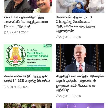
எஸ்.பி.பி உடல்நிலை தொடர்ந்து
கேரளாவில் புதிதாக 1,758
கவலைக்கிடம்…! மருத்துவமனை
பேர்களுக்கு கொரோனா…!
நிர்வாகம் அறிவிப்பு!
அதிர்ச்சியில் சுகாதாரத்துறை
அதிகாரிகள்!
August 21, 2020
August 19, 2020
சென்னையில் மட்டும் நேற்று ஒரே
விறுவிறுப்பான களத்தில் அமெரிக்க
நாளில் 14,355 பேருக்கு இ பாஸ்…!
அதிபர் தேர்தல்…! ஜோ பைடன்
ஜனநாயக் கட்சி வேட்பாளராக
August 19, 2020
அறிவிப்பு!
August 19, 2020