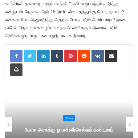
காங்கிரஸ் தலைவர் ராகுல் காந்தி, “ரஃபேல் ஒப்பந்தம் குறித்து
என்னுடன் நேருக்கு நேர் 15 நிமிட விவாதத்துக்கு மோடி தயாரா?
என்னை பேச அனுமதித்து அதற்கு மோடி பதில் அளிப்பாரா? நான்
ரஃபேல் தொடர்பாக எழுப்பும் எந்த கேள்விக்கும் அவரால் பதில்
அளிக்க முடியாது” என உறுதியாக கூறினார்.
LinkedIn
Tumblr
Pinterest
Reddit
VKontakte
Share via Email
Print
Others
கேரள அரசுக்கு ஓ.பன்னீர்செல்வம் கண்டனம்