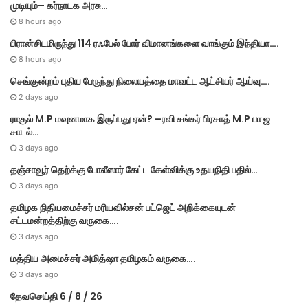
முடியும்– கர்நாடக அரசு…
e
s
8 hours ago
பிரான்சிடமிருந்து 114 ரஃபேல் போர் விமானங்களை வாங்கும் இந்தியா….
8 hours ago
செங்குன்றம் புதிய பேருந்து நிலையத்தை மாவட்ட ஆட்சியர் ஆய்வு….
2 days ago
ராகுல் M.P மவுனமாக இருப்பது ஏன்? –ரவி சங்கர் பிரசாத் M.P பா ஜ
சாடல்…
3 days ago
தஞ்சாவூர் தெற்க்கு போலீஸார் கேட்ட கேள்விக்கு உதயநிதி பதில்…
3 days ago
தமி​ழ​க நிதியமைச்சர் மரியவில்சன் பட்ஜெட் அறிக்கையுடன்
சட்டமன்றத்திற்கு வருகை….
3 days ago
மத்திய அமைச்சர் அமித்ஷா தமிழகம் வருகை….
3 days ago
தேவசெய்தி 6 / 8 / 26