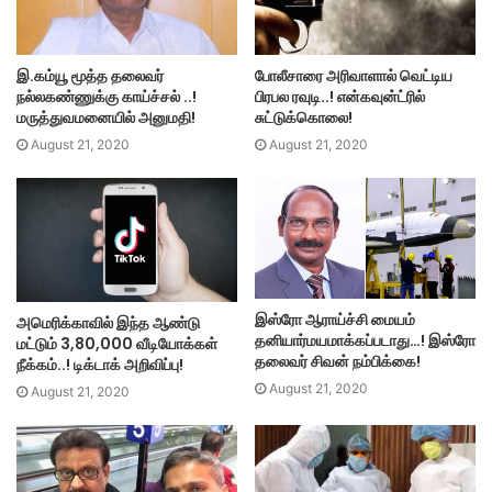
இ.கம்யூ மூத்த தலைவர்
போலீசாரை அரிவாளால் வெட்டிய
நல்லகண்ணுக்கு காய்ச்சல் ..!
பிரபல ரவுடி..! என்கவுன்ட்ரில்
மருத்துவமனையில் அனுமதி!
சுட்டுக்கொலை!
August 21, 2020
August 21, 2020
இஸ்ரோ ஆராய்ச்சி மையம்
அமெரிக்காவில் இந்த ஆண்டு
தனியார்மயமாக்கப்படாது…! இஸ்ரோ
மட்டும் 3,80,000 வீடியோக்கள்
தலைவர் சிவன் நம்பிக்கை!
நீக்கம்..! டிக்டாக் அறிவிப்பு!
August 21, 2020
August 21, 2020