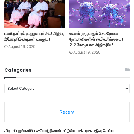
மாலி நாட்டில் ராணுவ புரட்சி..! அதிபர்
உலகம் முழுவதும் கொரோனா
இப்ராஹிம் பவுபகர் கைது…!
நோயாளிகளின் எண்ணிக்கை…!
2.2 கோடியாக அதிகரிப்பு!
August 19, 2020
August 19, 2020
Categories
C
a
t
e
Recent
g
o
r
கிராமப்புறங்களில் பணியாற்றினால் மட்டுமே டாக்டராக பதிவு செய்ய
i