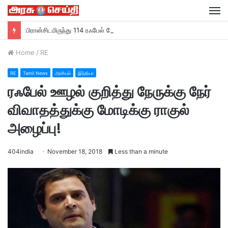
M
பிரான்சிடமிருந்து 114 ரஃபேல் போர் விமானங்களை வாங்கும் இந்தியா….
Home
/
RE
RE
Tamil News
அரசியல்
இந்தியா
ரஃபேல் ஊழல் குறித்து நேருக்கு நேர்
விவாதத்துக்கு மோடிக்கு ராகுல்
அழைப்பு!
404india
November 18, 2018
Less than a minute