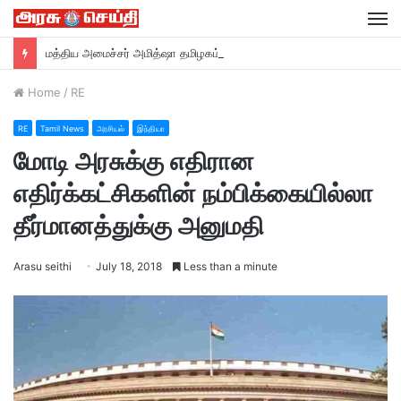
M
மத்திய அமைச்சர் அமித்ஷா தமிழகம் வருகை….
Home
/
RE
RE
Tamil News
அரசியல்
இந்தியா
மோடி அரசுக்கு எதிரான
எதிர்க்கட்சிகளின் நம்பிக்கையில்லா
தீர்மானத்துக்கு அனுமதி
Arasu seithi
July 18, 2018
Less than a minute