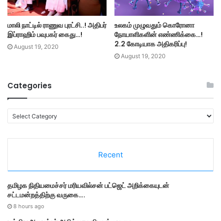
மாலி நாட்டில் ராணுவ புரட்சி..! அதிபர்
உலகம் முழுவதும் கொரோனா
இப்ராஹிம் பவுபகர் கைது…!
நோயாளிகளின் எண்ணிக்கை…!
2.2 கோடியாக அதிகரிப்பு!
August 19, 2020
August 19, 2020
Categories
C
a
t
e
Recent
g
o
r
தமி​ழ​க நிதியமைச்சர் மரியவில்சன் பட்ஜெட் அறிக்கையுடன்
i
சட்டமன்றத்திற்கு வருகை….
e
s
8 hours ago