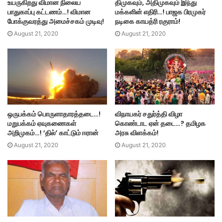
உயருகிறது விமான நிலைய
திமுகவும், அதிமுகவும் இந்து
பாதுகாப்பு கட்டணம்…! விமான
மக்களின் எதிரி…! பாஜக பிரமுகர்
போக்குவரத்து அமைச்சகம் முடிவு!
நடிகை காயத்ரி ரகுராம்!
August 21, 2020
August 21, 2020
ஒருபக்கம் பொருளாதாரத்தடை…!
விநாயகர் சதுர்த்தி விழா
மறுபக்கம் ஏவுகணைகள்
கொண்டாட ஏன் தடை…? தமிழக
அறிமுகம்…! ‘தில்’ காட்டும் ஈரான்
அரசு விளக்கம்!
August 21, 2020
August 21, 2020