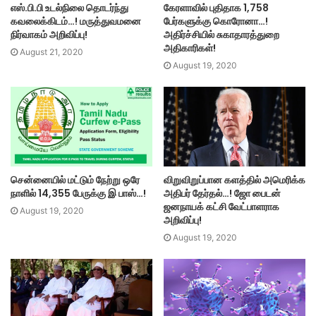
எஸ்.பி.பி உடல்நிலை தொடர்ந்து
கேரளாவில் புதிதாக 1,758
கவலைக்கிடம்…! மருத்துவமனை
பேர்களுக்கு கொரோனா…!
நிர்வாகம் அறிவிப்பு!
அதிர்ச்சியில் சுகாதாரத்துறை
அதிகாரிகள்!
August 21, 2020
August 19, 2020
சென்னையில் மட்டும் நேற்று ஒரே
விறுவிறுப்பான களத்தில் அமெரிக்க
நாளில் 14,355 பேருக்கு இ பாஸ்…!
அதிபர் தேர்தல்…! ஜோ பைடன்
ஜனநாயக் கட்சி வேட்பாளராக
August 19, 2020
அறிவிப்பு!
August 19, 2020