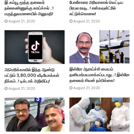
இ.கம்யூ மூத்த தலைவர்
போலீசாரை அரிவாளால் வெட்டிய
நல்லகண்ணுக்கு காய்ச்சல் ..!
பிரபல ரவுடி..! என்கவுன்ட்ரில்
மருத்துவமனையில் அனுமதி!
சுட்டுக்கொலை!
August 21, 2020
August 21, 2020
இஸ்ரோ ஆராய்ச்சி மையம்
அமெரிக்காவில் இந்த ஆண்டு
தனியார்மயமாக்கப்படாது…! இஸ்ரோ
மட்டும் 3,80,000 வீடியோக்கள்
தலைவர் சிவன் நம்பிக்கை!
நீக்கம்..! டிக்டாக் அறிவிப்பு!
August 21, 2020
August 21, 2020