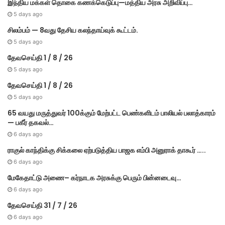
இந்திய மக்கள் தொகை கணக்கெடுப்பு—மத்திய அரசு அறிவிப்பு…
5 days ago
சிலம்பம் — 8வது தேசிய கலந்தாய்வுக் கூட்டம்.
5 days ago
தேவசெய்தி 1 / 8 / 26
5 days ago
தேவசெய்தி 1 / 8 / 26
5 days ago
65 வயது மருத்துவர் 100க்கும் மேற்பட்ட பெண்களிடம் பாலியல் பலாத்காரம்
— பகீர் தகவல்…
6 days ago
ராகுல் காந்திக்கு சிக்கலை ஏற்படுத்திய பாஜக எம்பி அனுராக் தாகூர் …..
6 days ago
மேகே​தாட்டு அணை– கர்​நாடக அரசுக்கு பெரும் பின்​னடைவு…
6 days ago
தேவசெய்தி 31 / 7 / 26
6 days ago