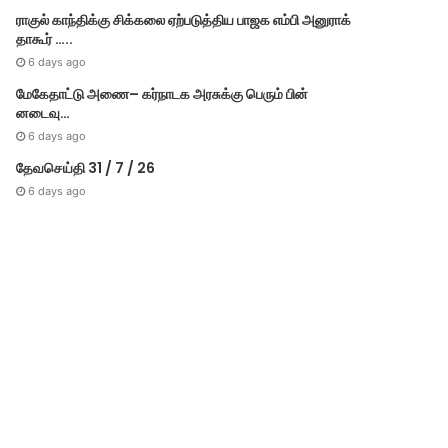
ராகுல் காந்திக்கு சிக்கலை ஏற்படுத்திய பாஜக எம்பி அனுராக்
தாகூர் …..
6 days ago
மேகே​தாட்டு அணை– கர்​நாடக அரசுக்கு பெரும் பின்​
னடைவு…
6 days ago
தேவசெய்தி 31 / 7 / 26
6 days ago