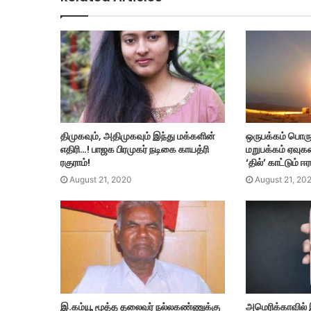
திமுகவும், அதிமுகவும் இந்து மக்களின்
ஒருபக்கம் பொர
எதிரி…! பாஜக பிரமுகர் நடிகை காயத்ரி
மறுபக்கம் ஏவு
ரகுராம்!
‘தில்’ காட்டும் ஈ
August 21, 2020
August 21, 20
அமெரிக்காவில் 
இ.கம்யூ மூத்த தலைவர் நல்லகண்ணுக்கு