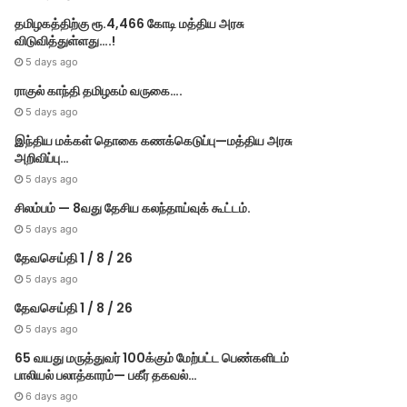
தமிழகத்திற்கு ரூ.4,466 கோடி மத்திய அரசு
விடுவித்துள்ளது….!
5 days ago
ராகுல் காந்தி தமிழகம் வருகை….
5 days ago
இந்திய மக்கள் தொகை கணக்கெடுப்பு—மத்திய அரசு
அறிவிப்பு…
5 days ago
சிலம்பம் — 8வது தேசிய கலந்தாய்வுக் கூட்டம்.
5 days ago
தேவசெய்தி 1 / 8 / 26
5 days ago
தேவசெய்தி 1 / 8 / 26
5 days ago
65 வயது மருத்துவர் 100க்கும் மேற்பட்ட பெண்களிடம்
பாலியல் பலாத்காரம்— பகீர் தகவல்…
6 days ago