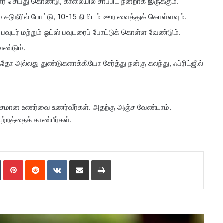
செய்து கொண்டு, காலையில் சாப்பிட நன்றாக இருக்கும்.
் சுடுநீரில் போட்டு, 10-15 நிமிடம் ஊற வைத்துக் கொள்ளவும்.
வுடர் மற்றும் ஓட்ஸ் பவுடரைப் போட்டுக் கொள்ள வேண்டும்.
ேண்டும்.
 அல்லது துண்டுகளாக்கியோ சேர்த்து நன்கு கலந்து, ஃப்ரிட்ஜில்
யாசமான உணர்வை உணர்வீர்கள். அதற்கு அஞ்ச வேண்டாம்.
்றத்தைக் காண்பீர்கள்.
Tumblr
Pinterest
Reddit
VKontakte
Share via Email
Print