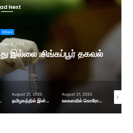
ad Next
இந்தியாவில் புதிய வைரைஸ் நோய் குஜராத்தின்
.ஓமிக்ரான் வைரஸ் ஆபத்து இல்லை .சிங்கப்பூர் தகவல்
ugust 21, 2020
August 21, 2020
August 21, 2020
தமிழகத்தில் இன்றைய கொரோனா பாதிப்பு மற்றும் குணமடைந்தோர் விவரம்-சுகாதாரத்துறை!
உலகளவில் கொரோனா நோயாளிகளின் எண்ணிக்கை 2.28 கோடி..! அமெரிக்காவில் அதிகரிக்கும் பலிகள்!