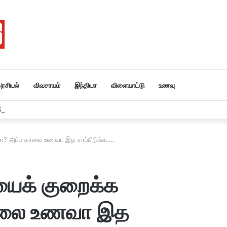
ரசியல்
விவசாயம்
இந்தியா
விளையாட்டு
உணவு
ர் அமித்ஷா தமிழகம் வருகை….
ா? அப்ப காலை உணவா இத சாப்பிடுங்க….
ைக் குறைக்க
காலை உணவா இத