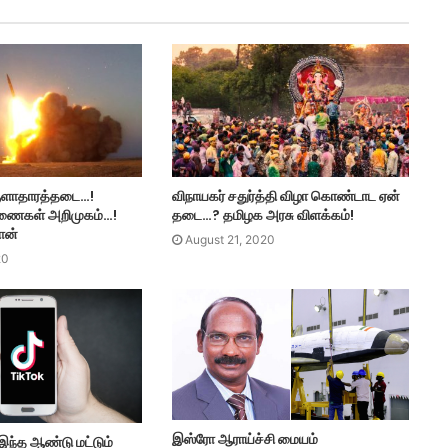
ுளாதாரத்தடை…!
விநாயகர் சதுர்த்தி விழா கொண்டாட ஏன்
கணைகள் அறிமுகம்…!
தடை…? தமிழக அரசு விளக்கம்!
ரான்
August 21, 2020
20
இஸ்ரோ ஆராய்ச்சி மையம்
இந்த ஆண்டு மட்டும்