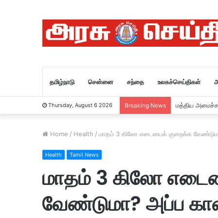
தமிழ்நாடு
சென்னை
சந்தை
உலகச்செய்திகள்
அ
மத்திய அமைச்ச
Thursday, August 6 2026
Breaking News
Home
/
Health
/
மாதம் 3 கிலோ எடையைக் குறைக்க வேண்டும
Health
Tamil News
மாதம் 3 கிலோ எடைய
வேண்டுமா? அப்ப 