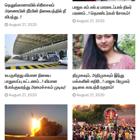
தெலுங்கானாவில் ஸ்ரீசைலம்
பாஜக எம்.எல்.ஏ மாரடைப்பால் திடீர்
அணையின் நீர்மின் நிலையத்தில் தீ
மரணம்…! தொண்டர்கள் சோகம்!
விபத்து..!
August 21, 2020
August 21, 2020
உயருகிறது விமான நிலைய
திமுகவும், அதிமுகவும் இந்து
பாதுகாப்பு கட்டணம்…! விமான
மக்களின் எதிரி…! பாஜக பிரமுகர்
போக்குவரத்து அமைச்சகம் முடிவு!
நடிகை காயத்ரி ரகுராம்!
August 21, 2020
August 21, 2020