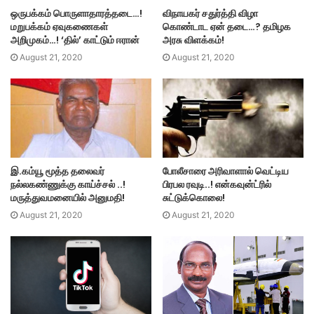
ஒருபக்கம் பொருளாதாரத்தடை…!
விநாயகர் சதுர்த்தி விழா
மறுபக்கம் ஏவுகணைகள்
கொண்டாட ஏன் தடை…? தமிழக
அறிமுகம்…! ‘தில்’ காட்டும் ஈரான்
அரசு விளக்கம்!
August 21, 2020
August 21, 2020
இ.கம்யூ மூத்த தலைவர்
போலீசாரை அரிவாளால் வெட்டிய
நல்லகண்ணுக்கு காய்ச்சல் ..!
பிரபல ரவுடி..! என்கவுன்ட்ரில்
மருத்துவமனையில் அனுமதி!
சுட்டுக்கொலை!
August 21, 2020
August 21, 2020