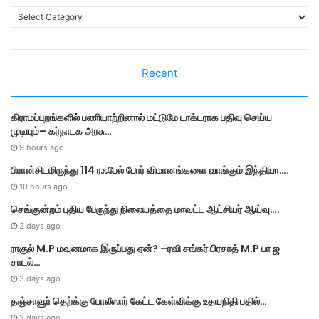
C
a
t
e
Recent
g
o
r
கிராமப்புறங்களில் பணியாற்றினால் மட்டுமே டாக்டராக பதிவு செய்ய
i
முடியும்– கர்நாடக அரசு…
e
s
9 hours ago
பிரான்சிடமிருந்து 114 ரஃபேல் போர் விமானங்களை வாங்கும் இந்தியா….
10 hours ago
செங்குன்றம் புதிய பேருந்து நிலையத்தை மாவட்ட ஆட்சியர் ஆய்வு….
2 days ago
ராகுல் M.P மவுனமாக இருப்பது ஏன்? –ரவி சங்கர் பிரசாத் M.P பா ஜ
சாடல்…
3 days ago
தஞ்சாவூர் தெற்க்கு போலீஸார் கேட்ட கேள்விக்கு உதயநிதி பதில்…
3 days ago