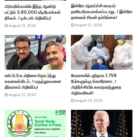
இஸ்ரோ ஆராய்ச்சி மையம்
அமெரிக்காவில் இந்த ஆண்டு
தனியார்மயமாக்கப்படாது…! இஸ்ரோ
மட்டும் 3,80,000 வீடியோக்கள்
தலைவர் சிவன் நம்பிக்கை!
நீக்கம்..! டிக்டாக் அறிவிப்பு!
August 21, 2020
August 21, 2020
எஸ்.பி.பி உடல்நிலை தொடர்ந்து
கேரளாவில் புதிதாக 1,758
கவலைக்கிடம்…! மருத்துவமனை
பேர்களுக்கு கொரோனா…!
நிர்வாகம் அறிவிப்பு!
அதிர்ச்சியில் சுகாதாரத்துறை
அதிகாரிகள்!
August 21, 2020
August 19, 2020