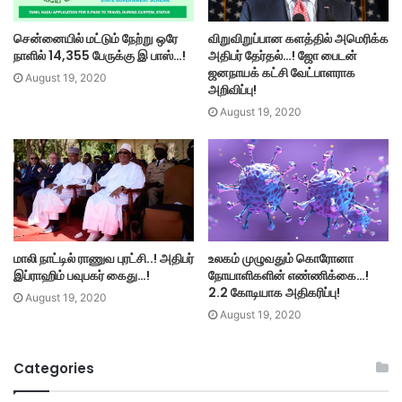
சென்னையில் மட்டும் நேற்று ஒரே
விறுவிறுப்பான களத்தில் அமெரிக்க
நாளில் 14,355 பேருக்கு இ பாஸ்…!
அதிபர் தேர்தல்…! ஜோ பைடன்
ஜனநாயக் கட்சி வேட்பாளராக
August 19, 2020
அறிவிப்பு!
August 19, 2020
மாலி நாட்டில் ராணுவ புரட்சி..! அதிபர்
உலகம் முழுவதும் கொரோனா
இப்ராஹிம் பவுபகர் கைது…!
நோயாளிகளின் எண்ணிக்கை…!
2.2 கோடியாக அதிகரிப்பு!
August 19, 2020
August 19, 2020
Categories