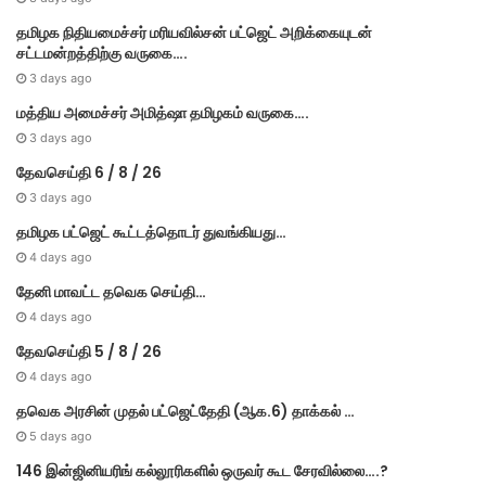
தமி​ழ​க நிதியமைச்சர் மரியவில்சன் பட்ஜெட் அறிக்கையுடன்
சட்டமன்றத்திற்கு வருகை….
3 days ago
மத்திய அமைச்சர் அமித்ஷா தமிழகம் வருகை….
3 days ago
தேவசெய்தி 6 / 8 / 26
3 days ago
தமிழக பட்ஜெட் கூட்டத்தொடர் துவங்கியது…
4 days ago
தேனி மாவட்ட தவெக செய்தி…
4 days ago
தேவசெய்தி 5 / 8 / 26
4 days ago
தவெக அரசின் முதல் பட்​ஜெட்தேதி (ஆக.6) தாக்​கல் …
5 days ago
146 இன்ஜினியரிங் கல்லூரிகளில் ஒருவர் கூட சேரவில்லை….?