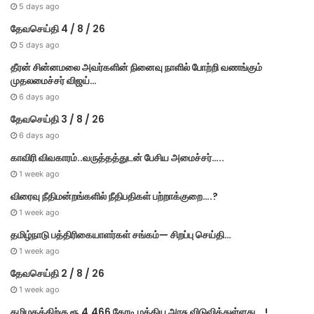
5 days ago
தேவசெய்தி 4 / 8 / 26
5 days ago
தீரன் சின்னமலை அவர்களின் நினைவு நாளில் போற்றி வணங்கும்
முதலமைச்சர் விஜய்…
6 days ago
தேவசெய்தி 3 / 8 / 26
6 days ago
காவிரி விவகாரம்..வருத்தத்துடன் பேசிய அமைச்சர்…..
1 week ago
விரைவு நீதிமன்றங்களில் நீதிபதிகள் பற்றாக்குறை….?
1 week ago
தமிழ்நாடு பத்திரிகையாளர்கள் சங்கம்— சிறப்பு செய்தி…
1 week ago
தேவசெய்தி 2 / 8 / 26
1 week ago
தமிழகத்திற்கு ரூ.4,466 கோடி மத்திய அரசு விடுவித்துள்ளது….!