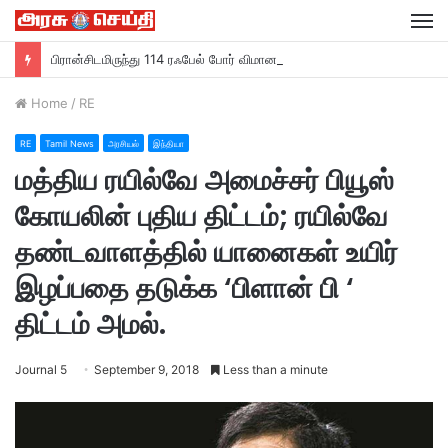
M
பிரான்சிடமிருந்து 114 ரஃபேல் போர் விமானங்களை வாங்கும் இந்தியா….
Home
/
RE
RE
Tamil News
அரசியல்
இந்தியா
மத்திய ரயில்வே அமைச்சர் பியூஸ்
கோயலின் புதிய திட்டம்; ரயில்வே
தண்டவாளத்தில் யானைகள் உயிர்
இழப்பதை தடுக்க ‘பிளான் பி ‘
திட்டம் அமல்.
Journal 5
September 9, 2018
Less than a minute