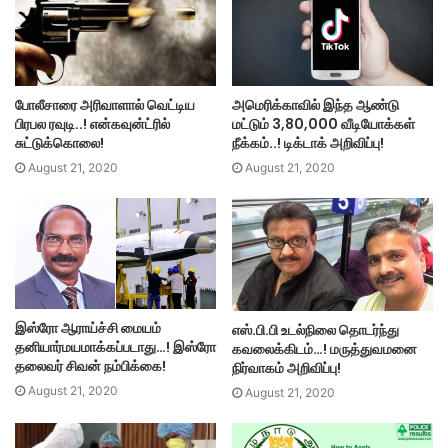
அமெரிக்காவில் இந்த ஆண்டு
போலீசாரை அரிவாளால் வெட்டிய
மட்டும் 3,80,000 வீடியோக்கள்
பிரபல ரவுடி..! என்கவுன்ட்ரில்
நீக்கம்..! டிக்டாக் அறிவிப்பு!
சுட்டுக்கொலை!
August 21, 2020
August 21, 2020
இஸ்ரோ ஆராய்ச்சி மையம்
எஸ்.பி.பி உடல்நிலை தொடர்ந்து
தனியார்மயமாக்கப்படாது…! இஸ்ரோ
கவலைக்கிடம்…! மருத்துவமனை
தலைவர் சிவன் நம்பிக்கை!
நிர்வாகம் அறிவிப்பு!
August 21, 2020
August 21, 2020