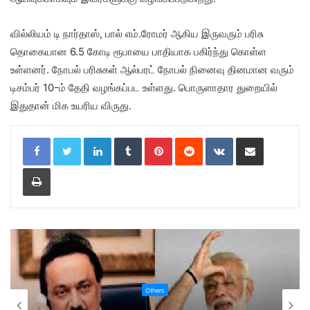
வில்லியம் டி நார்தாஸ், பால் எம்.ரோமர் ஆகிய இருவரும் பரிசு
தொகையான 6.5 கோடி ரூபாயை பாதியாக பகிர்ந்து கொள்ள
உள்ளனர். நோபல் பரிசுகள் ஆல்பரட் நோபல் நினைவு தினமான வரும்
டிசம்பர் 10-ம் தேதி வழங்கப்பட உள்ளது. பொருளாதார துறையில்
இதுதான் மிக உயரிய விருது.
LinkedIn
Tumblr
Pinterest
Reddit
VKontakte
Share via Email
Print
Others