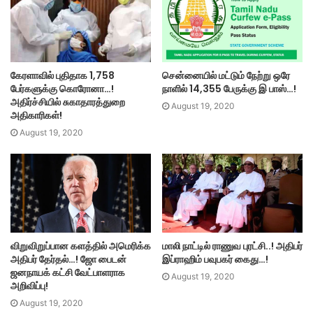
கேரளாவில் புதிதாக 1,758
சென்னையில் மட்டும் நேற்று ஒரே
பேர்களுக்கு கொரோனா…!
நாளில் 14,355 பேருக்கு இ பாஸ்…!
அதிர்ச்சியில் சுகாதாரத்துறை
August 19, 2020
அதிகாரிகள்!
August 19, 2020
விறுவிறுப்பான களத்தில் அமெரிக்க
மாலி நாட்டில் ராணுவ புரட்சி..! அதிபர்
அதிபர் தேர்தல்…! ஜோ பைடன்
இப்ராஹிம் பவுபகர் கைது…!
ஜனநாயக் கட்சி வேட்பாளராக
August 19, 2020
அறிவிப்பு!
August 19, 2020