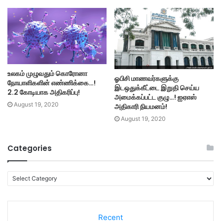
உலகம் முழுவதும் கொரோனா
ஓபிசி மாணவர்களுக்கு
நோயாளிகளின் எண்ணிக்கை…!
இடஒதுக்கீட்டை இறுதி செய்ய
2.2 கோடியாக அதிகரிப்பு!
அமைக்கப்பட்ட குழு…! ஐஏஎஸ்
August 19, 2020
அதிகாரி நியமனம்!
August 19, 2020
Categories
C
a
t
e
Recent
g