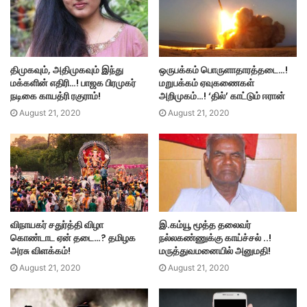
திமுகவும், அதிமுகவும் இந்து
ஒருபக்கம் பொருளாதாரத்தடை…!
மக்களின் எதிரி…! பாஜக பிரமுகர்
மறுபக்கம் ஏவுகணைகள்
நடிகை காயத்ரி ரகுராம்!
அறிமுகம்…! ‘தில்’ காட்டும் ஈரான்
August 21, 2020
August 21, 2020
விநாயகர் சதுர்த்தி விழா
இ.கம்யூ மூத்த தலைவர்
கொண்டாட ஏன் தடை…? தமிழக
நல்லகண்ணுக்கு காய்ச்சல் ..!
அரசு விளக்கம்!
மருத்துவமனையில் அனுமதி!
August 21, 2020
August 21, 2020