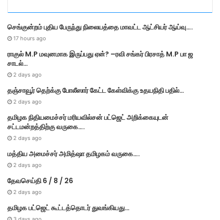
o
r
செங்குன்றம் புதிய பேருந்து நிலையத்தை மாவட்ட ஆட்சியர் ஆய்வு….
i
e
17 hours ago
s
ராகுல் M.P மவுனமாக இருப்பது ஏன்? –ரவி சங்கர் பிரசாத் M.P பா ஜ
சாடல்…
2 days ago
தஞ்சாவூர் தெற்க்கு போலீஸார் கேட்ட கேள்விக்கு உதயநிதி பதில்…
2 days ago
தமி​ழ​க நிதியமைச்சர் மரியவில்சன் பட்ஜெட் அறிக்கையுடன்
சட்டமன்றத்திற்கு வருகை….
2 days ago
மத்திய அமைச்சர் அமித்ஷா தமிழகம் வருகை….
2 days ago
தேவசெய்தி 6 / 8 / 26
2 days ago
தமிழக பட்ஜெட் கூட்டத்தொடர் துவங்கியது…
3 days ago