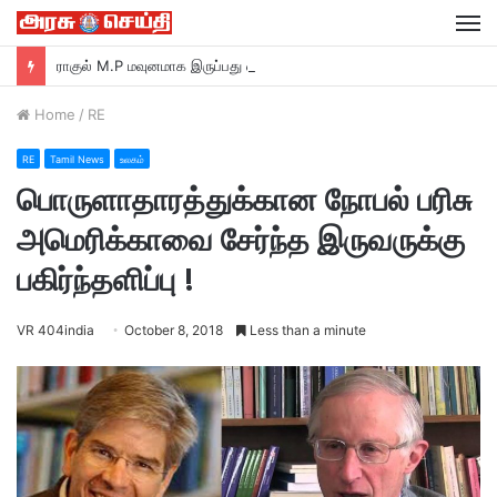
M
ராகுல் M.P மவுனமாக இருப்பது ஏன்? –ரவி சங்கர் பிரசாத் M.P பா ஜ சாடல்…
Home
/
RE
RE
Tamil News
உலகம்
பொருளாதாரத்துக்கான நோபல் பரிசு
அமெரிக்காவை சேர்ந்த இருவருக்கு
பகிர்ந்தளிப்பு !
VR 404india
October 8, 2018
Less than a minute