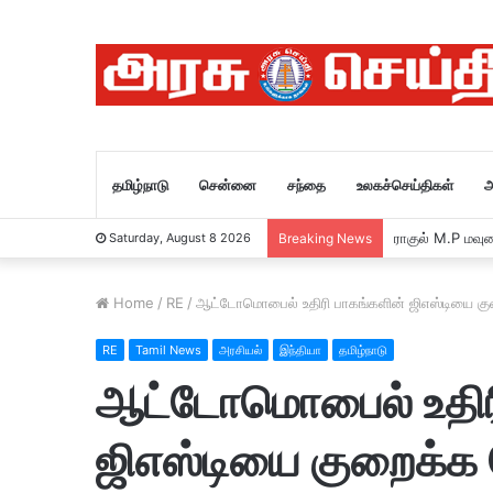
தமிழ்நாடு
சென்னை
சந்தை
உலகச்செய்திகள்
அ
ராகுல் M.P மவு
Saturday, August 8 2026
Breaking News
Home
/
RE
/
ஆட்டோமொபைல் உதிரி பாகங்களின் ஜிஎஸ்டியை குறை
RE
Tamil News
அரசியல்
இந்தியா
தமிழ்நாடு
ஆட்டோமொபைல் உதிரி
ஜிஎஸ்டியை குறைக்க 