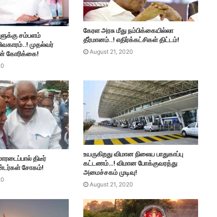
கேரள அரசு மீது நம்பிக்கையில்லா
ளுக்கு சம்பளம்
தீர்மானம்..! எதிர்க்கட்சிகள் திட்டம்!
ிவகாரம்..! முதல்வர்
August 21, 2020
ன் கோரிக்கை!
20
உயருகிறது விமான நிலைய பாதுகாப்பு
ாரடைப்பால் திடீர்
கட்டணம்…! விமான போக்குவரத்து
டர்கள் சோகம்!
அமைச்சகம் முடிவு!
20
August 21, 2020