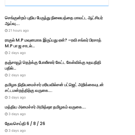
r
i
e
செங்குன்றம் புதிய பேருந்து நிலையத்தை மாவட்ட ஆட்சியர்
s
ஆய்வு….
21 hours ago
ராகுல் M.P மவுனமாக இருப்பது ஏன்? –ரவி சங்கர் பிரசாத்
M.P பா ஜ சாடல்…
2 days ago
தஞ்சாவூர் தெற்க்கு போலீஸார் கேட்ட கேள்விக்கு உதயநிதி
பதில்…
2 days ago
தமி​ழ​க நிதியமைச்சர் மரியவில்சன் பட்ஜெட் அறிக்கையுடன்
சட்டமன்றத்திற்கு வருகை….
3 days ago
மத்திய அமைச்சர் அமித்ஷா தமிழகம் வருகை….
3 days ago
தேவசெய்தி 6 / 8 / 26
3 days ago