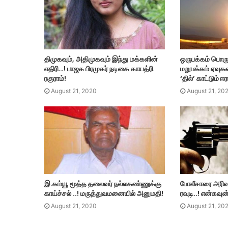
திமுகவும், அதிமுகவும் இந்து மக்களின்
ஒருபக்கம் பொர
எதிரி…! பாஜக பிரமுகர் நடிகை காயத்ரி
மறுபக்கம் ஏவு
ரகுராம்!
‘தில்’ காட்டும் ஈ
August 21, 2020
August 21, 20
இ.கம்யூ மூத்த தலைவர் நல்லகண்ணுக்கு
போலீசாரை அரிவா
காய்ச்சல் ..! மருத்துவமனையில் அனுமதி!
ரவுடி..! என்கவுன
August 21, 2020
August 21, 20