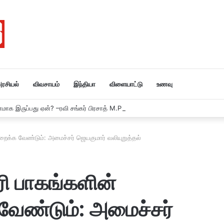
ரசியல்
விவசாயம்
இந்தியா
விளையாட்டு
உணவு
னமாக இருப்பது ஏன்? –ரவி சங்கர் பிரசாத் M.P பா ஜ சாடல்…
க்க வேண்டும்: அமைச்சர் ஜெயகுமார் வலியுறுத்தல்
 பாகங்களின்
வேண்டும்: அமைச்சர்