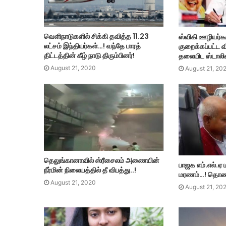
வெளிநாடுகளில் சிக்கி தவித்த 11.23
ஸ்விகி ஊழியர்க
லட்சம் இந்தியர்கள்…! வந்தே பாரத்
குறைக்கப்பட்ட வ
திட்டத்தின் கீழ் நாடு திரும்பினர்!
தலையிட ஸ்டாலி
August 21, 2020
August 21, 20
தெலுங்கானாவில் ஸ்ரீசைலம் அணையின்
பாஜக எம்.எல்.ஏ ம
நீர்மின் நிலையத்தில் தீ விபத்து..!
மரணம்…! தொண்
August 21, 2020
August 21, 20