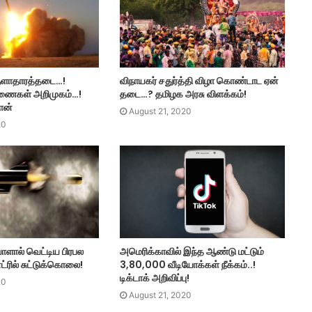
ுளாதாரத்தடை…!
விநாயகர் சதுர்த்தி விழா கொண்டாட ஏன்
கணைகள் அறிமுகம்…!
தடை…? தமிழக அரசு விளக்கம்!
ரான்
August 21, 2020
20
அமெரிக்காவில் இந்த ஆண்டு மட்டும்
ளால் வெட்டிய பிரபல
3,80,000 வீடியோக்கள் நீக்கம்..!
்ட்ரில் சுட்டுக்கொலை!
டிக்டாக் அறிவிப்பு!
20
August 21, 2020