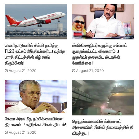
வெளிநாடுகளில் சிக்கி தவித்த
ஸ்விகி ஊழியர்களுக்கு சம்பளம்
11.23 லட்சம் இந்தியர்கள்…! வந்தே
குறைக்கப்பட்ட விவகாரம்..!
பாரத் திட்டத்தின் கீழ் நாடு
முதல்வர் தலையிட ஸ்டாலின்
திரும்பினர்!
கோரிக்கை!
August 21, 2020
August 21, 2020
கேரள அரசு மீது நம்பிக்கையில்லா
தெலுங்கானாவில் ஸ்ரீசைலம்
தீர்மானம்..! எதிர்க்கட்சிகள் திட்டம்!
அணையின் நீர்மின் நிலையத்தில் தீ
விபத்து..!
August 21, 2020