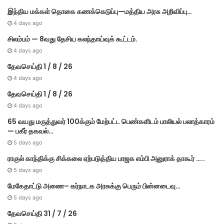
இந்திய மக்கள் தொகை கணக்கெடுப்பு—மத்திய அரசு அறிவிப்பு…
4 days ago
சிலம்பம் — 8வது தேசிய கலந்தாய்வுக் கூட்டம்.
4 days ago
தேவசெய்தி 1 / 8 / 26
4 days ago
தேவசெய்தி 1 / 8 / 26
4 days ago
65 வயது மருத்துவர் 100க்கும் மேற்பட்ட பெண்களிடம் பாலியல் பலாத்காரம்
— பகீர் தகவல்…
5 days ago
ராகுல் காந்திக்கு சிக்கலை ஏற்படுத்திய பாஜக எம்பி அனுராக் தாகூர் …..
5 days ago
மேகே​தாட்டு அணை– கர்​நாடக அரசுக்கு பெரும் பின்​னடைவு…
5 days ago
தேவசெய்தி 31 / 7 / 26