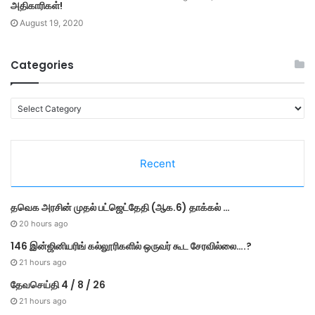
அதிகாரிகள்!
August 19, 2020
Categories
C
a
t
e
Recent
g
o
r
தவெக அரசின் முதல் பட்​ஜெட்தேதி (ஆக.6) தாக்​கல் …
i
e
20 hours ago
s
146 இன்ஜினியரிங் கல்லூரிகளில் ஒருவர் கூட சேரவில்லை….?
21 hours ago
தேவசெய்தி 4 / 8 / 26
21 hours ago