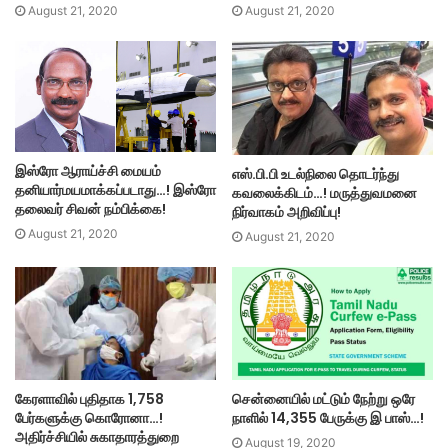
August 21, 2020
August 21, 2020
இஸ்ரோ ஆராய்ச்சி மையம்
எஸ்.பி.பி உடல்நிலை தொடர்ந்து
தனியார்மயமாக்கப்படாது…! இஸ்ரோ
கவலைக்கிடம்…! மருத்துவமனை
தலைவர் சிவன் நம்பிக்கை!
நிர்வாகம் அறிவிப்பு!
August 21, 2020
August 21, 2020
கேரளாவில் புதிதாக 1,758
சென்னையில் மட்டும் நேற்று ஒரே
பேர்களுக்கு கொரோனா…!
நாளில் 14,355 பேருக்கு இ பாஸ்…!
அதிர்ச்சியில் சுகாதாரத்துறை
August 19, 2020