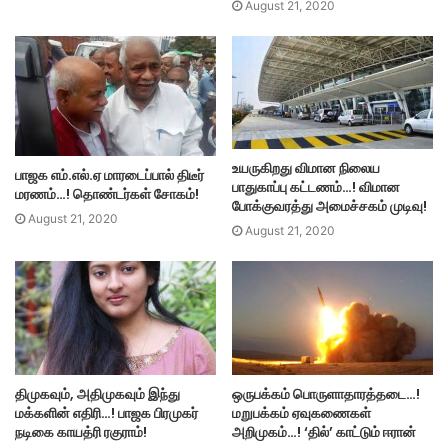
August 21, 2020
உயருகிறது விமான நிலைய
பாஜக எம்.எல்.ஏ மாரடைப்பால் திடீர்
பாதுகாப்பு கட்டணம்…! விமான
மரணம்…! தொண்டர்கள் சோகம்!
போக்குவரத்து அமைச்சகம் முடிவு!
August 21, 2020
August 21, 2020
திமுகவும், அதிமுகவும் இந்து
ஒருபக்கம் பொருளாதாரத்தடை…!
மக்களின் எதிரி…! பாஜக பிரமுகர்
மறுபக்கம் ஏவுகணைகள்
நடிகை காயத்ரி ரகுராம்!
அறிமுகம்…! ‘தில்’ காட்டும் ஈரான்