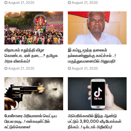
August 21, 2020
August 21, 2020
விநாயகர் சதுர்த்தி விழா
இ.கம்யூ மூத்த தலைவர்
கொண்டாட ஏன் தடை…? தமிழக
நல்லகண்ணுக்கு காய்ச்சல் ..!
அரசு விளக்கம்!
மருத்துவமனையில் அனுமதி!
August 21, 2020
August 21, 2020
அமெரிக்காவில் இந்த ஆண்டு
போலீசாரை அரிவாளால் வெட்டிய
மட்டும் 3,80,000 வீடியோக்கள்
பிரபல ரவுடி..! என்கவுன்ட்ரில்
நீக்கம்..! டிக்டாக் அறிவிப்பு!
சுட்டுக்கொலை!