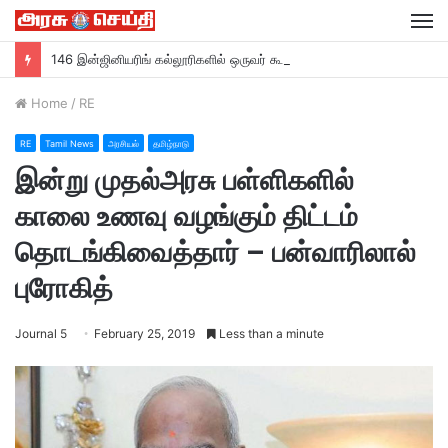
M
146 இன்ஜினியரிங் கல்லூரிகளில் ஒருவர் கூட சேரவில்லை….?
Home
/
RE
RE
Tamil News
அரசியல்
தமிழ்நாடு
இன்று முதல்அரசு பள்ளிகளில்
காலை உணவு வழங்கும் திட்டம்
தொடங்கிவைத்தார் – பன்வாரிலால்
புரோகித்
Journal 5
February 25, 2019
Less than a minute