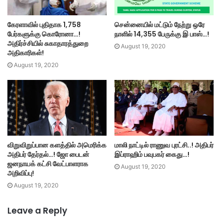
கேரளாவில் புதிதாக 1,758
சென்னையில் மட்டும் நேற்று ஒரே
பேர்களுக்கு கொரோனா…!
நாளில் 14,355 பேருக்கு இ பாஸ்…!
அதிர்ச்சியில் சுகாதாரத்துறை
August 19, 2020
அதிகாரிகள்!
August 19, 2020
விறுவிறுப்பான களத்தில் அமெரிக்க
மாலி நாட்டில் ராணுவ புரட்சி..! அதிபர்
அதிபர் தேர்தல்…! ஜோ பைடன்
இப்ராஹிம் பவுபகர் கைது…!
ஜனநாயக் கட்சி வேட்பாளராக
August 19, 2020
அறிவிப்பு!
August 19, 2020
Leave a Reply