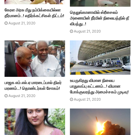
கேரள அரசு மீது நம்பிக்கையில்லா
தெலுங்கானாவில் ஸ்ரீசைலம்
தீர்மானம்..! எதிர்க்கட்சிகள் திட்டம்!
அணையின் நீர்மின் நிலையத்தில் தீ
விபத்து..!
August 21, 2020
August 21, 2020
உயருகிறது விமான நிலைய
பாஜக எம்.எல்.ஏ மாரடைப்பால் திடீர்
பாதுகாப்பு கட்டணம்…! விமான
மரணம்…! தொண்டர்கள் சோகம்!
போக்குவரத்து அமைச்சகம் முடிவு!
August 21, 2020
August 21, 2020