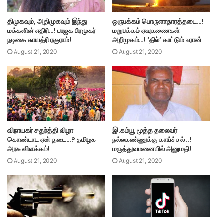
திமுகவும், அதிமுகவும் இந்து
ஒருபக்கம் பொருளாதாரத்தடை…!
மக்களின் எதிரி…! பாஜக பிரமுகர்
மறுபக்கம் ஏவுகணைகள்
நடிகை காயத்ரி ரகுராம்!
அறிமுகம்…! ‘தில்’ காட்டும் ஈரான்
August 21, 2020
August 21, 2020
விநாயகர் சதுர்த்தி விழா
இ.கம்யூ மூத்த தலைவர்
கொண்டாட ஏன் தடை…? தமிழக
நல்லகண்ணுக்கு காய்ச்சல் ..!
அரசு விளக்கம்!
மருத்துவமனையில் அனுமதி!
August 21, 2020
August 21, 2020