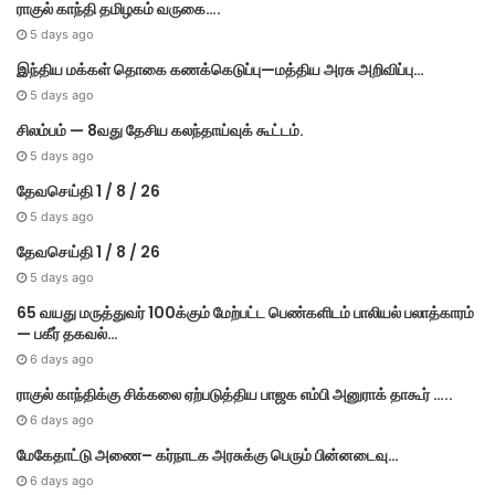
ராகுல் காந்தி தமிழகம் வருகை….
5 days ago
இந்திய மக்கள் தொகை கணக்கெடுப்பு—மத்திய அரசு அறிவிப்பு…
5 days ago
சிலம்பம் — 8வது தேசிய கலந்தாய்வுக் கூட்டம்.
5 days ago
தேவசெய்தி 1 / 8 / 26
5 days ago
தேவசெய்தி 1 / 8 / 26
5 days ago
65 வயது மருத்துவர் 100க்கும் மேற்பட்ட பெண்களிடம் பாலியல் பலாத்காரம்
— பகீர் தகவல்…
6 days ago
ராகுல் காந்திக்கு சிக்கலை ஏற்படுத்திய பாஜக எம்பி அனுராக் தாகூர் …..
6 days ago
மேகே​தாட்டு அணை– கர்​நாடக அரசுக்கு பெரும் பின்​னடைவு…
6 days ago