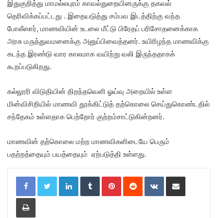
இதுகுறித்து மாமல்லபுரம் காவல்துறையினருக்கு தகவல்
தெரிவிக்கப்பட்டது . இதையடுத்து சம்பவ இடத்திற்கு வந்த
போலீஸார், மாணவியின் உடலை மீட்டு பிரேதப் பரிசோதனைக்காக
அரசு மருத்துவமனைக்கு அனுப்பிவைத்தனர். உயிரிழந்த மாணவிக்கு
கடந்த இரண்டு வார காலமாக வயிற்று வலி இருந்ததாகக்
கூறப்படுகிறது.
கல்லூரி விடுதியின் திறந்தவெளி ஓய்வு அறையில் உள்ள
மின்விசிறியில் மாணவி தூக்கிட்டுத் தற்கொலை செய்துகொண்டதில்
சந்தேகம் உள்ளதாக பெற்றோர் குற்றம்சாட்டுகின்றனர்.
மாணவின் தற்கொலை மற்ற மாணவிகளிடையே பெரும்
பதற்றத்தையும் பயத்தையும் ஏற்படுத்தி உள்ளது.
LinkedIn
Tumblr
Pinterest
Reddit
VKontakte
Share via Email
Print