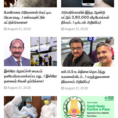
அமெரிக்காவில் இந்த ஆண்டு
போலீசாரை அரிவாளால் வெட்டிய
மட்டும் 3,80,000 வீடியோக்கள்
பிரபல ரவுடி..! என்கவுன்ட்ரில்
நீக்கம்..! டிக்டாக் அறிவிப்பு!
சுட்டுக்கொலை!
August 21, 2020
August 21, 2020
இஸ்ரோ ஆராய்ச்சி மையம்
எஸ்.பி.பி உடல்நிலை தொடர்ந்து
தனியார்மயமாக்கப்படாது…! இஸ்ரோ
கவலைக்கிடம்…! மருத்துவமனை
தலைவர் சிவன் நம்பிக்கை!
நிர்வாகம் அறிவிப்பு!
August 21, 2020
August 21, 2020