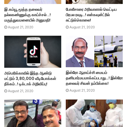
இ.கம்யூ மூத்த தலைவர்
போலீசாரை அரிவாளால் வெட்டிய
நல்லகண்ணுக்கு காய்ச்சல் ..!
பிரபல ரவுடி..! என்கவுன்ட்ரில்
மருத்துவமனையில் அனுமதி!
சுட்டுக்கொலை!
August 21, 2020
August 21, 2020
இஸ்ரோ ஆராய்ச்சி மையம்
அமெரிக்காவில் இந்த ஆண்டு
தனியார்மயமாக்கப்படாது…! இஸ்ரோ
மட்டும் 3,80,000 வீடியோக்கள்
தலைவர் சிவன் நம்பிக்கை!
நீக்கம்..! டிக்டாக் அறிவிப்பு!
August 21, 2020
August 21, 2020