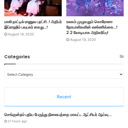
மாலி நாட்டில் ராணுவ புரட்சி..! அதிபர்
உலகம் முழுவதும் கொரோனா
இப்ராஹிம் பவுபகர் கைது…!
நோயாளிகளின் எண்ணிக்கை…!
2.2 கோடியாக அதிகரிப்பு!
August 19, 2020
August 19, 2020
Categories
C
a
t
e
Recent
g
o
r
செங்குன்றம் புதிய பேருந்து நிலையத்தை மாவட்ட ஆட்சியர் ஆய்வு….
i
e
21 hours ago
s