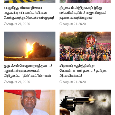
உயருகிறது விமான நிலைய
திமுகவும், அதிமுகவும் இந்து
பாதுகாப்பு கட்டணம்…! விமான
மக்களின் எதிரி…! பாஜக பிரமுகர்
போக்குவரத்து அமைச்சகம் முடிவு!
நடிகை காயத்ரி ரகுராம்!
August 21, 2020
August 21, 2020
ஒருபக்கம் பொருளாதாரத்தடை…!
விநாயகர் சதுர்த்தி விழா
மறுபக்கம் ஏவுகணைகள்
கொண்டாட ஏன் தடை…? தமிழக
அறிமுகம்…! ‘தில்’ காட்டும் ஈரான்
அரசு விளக்கம்!
August 21, 2020
August 21, 2020