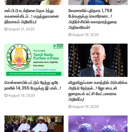
எஸ்.பி.பி உடல்நிலை தொடர்ந்து
கேரளாவில் புதிதாக 1,758
கவலைக்கிடம்…! மருத்துவமனை
பேர்களுக்கு கொரோனா…!
நிர்வாகம் அறிவிப்பு!
அதிர்ச்சியில் சுகாதாரத்துறை
அதிகாரிகள்!
August 21, 2020
August 19, 2020
சென்னையில் மட்டும் நேற்று ஒரே
விறுவிறுப்பான களத்தில் அமெரிக்க
நாளில் 14,355 பேருக்கு இ பாஸ்…!
அதிபர் தேர்தல்…! ஜோ பைடன்
ஜனநாயக் கட்சி வேட்பாளராக
August 19, 2020
அறிவிப்பு!
August 19, 2020