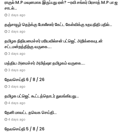
ராகுல் M.P மவுனமாக இருப்பது ஏன்? –ரவி சங்கர் பிரசாத் M.P பா ஜ
சாடல்…
2 days ago
தஞ்சாவூர் தெற்க்கு போலீஸார் கேட்ட கேள்விக்கு உதயநிதி பதில்…
2 days ago
தமி​ழ​க நிதியமைச்சர் மரியவில்சன் பட்ஜெட் அறிக்கையுடன்
சட்டமன்றத்திற்கு வருகை….
3 days ago
மத்திய அமைச்சர் அமித்ஷா தமிழகம் வருகை….
3 days ago
தேவசெய்தி 6 / 8 / 26
3 days ago
தமிழக பட்ஜெட் கூட்டத்தொடர் துவங்கியது…
4 days ago
தேனி மாவட்ட தவெக செய்தி…
4 days ago
தேவசெய்தி 5 / 8 / 26