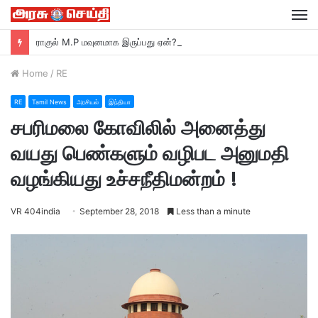
M
ராகுல் M.P மவுனமாக இருப்பது ஏன்? –ரவி சங்கர் பிரசாத் M.P பா ஜ சாடல்…
Home
/
RE
RE
Tamil News
அரசியல்
இந்தியா
சபரிமலை கோவிலில் அனைத்து
வயது பெண்களும் வழிபட அனுமதி
வழங்கியது உச்சநீதிமன்றம் !
VR 404india
September 28, 2018
Less than a minute