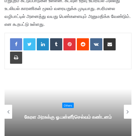
மறுபுறம் கட்டுப்பாடுகள் உள்ளன. கடவுள் உறவு உயிரியல் அல்லது
உடலியல் காரணிகள் மூலம் வரையறுக்க முடியாது. சபரிமலை
வழிபாட்டில் அனைத்து வயது பெண்களையும் அனுமதிக்க வேண்டும்.
என கூறபட்டு உள்ளது.
LinkedIn
Tumblr
Pinterest
Reddit
VKontakte
Share via Email
Print
Others
கேரள அரசுக்கு ஓ.பன்னீர்செல்வம் கண்டனம்