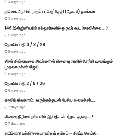
4 days ago
தவெக அரசின் முதல் பட்​ஜெட்தேதி (ஆக.6) தாக்​கல் …
5 days ago
146 இன்ஜினியரிங் கல்லூரிகளில் ஒருவர் கூட சேரவில்லை….?
5 days ago
தேவசெய்தி 4 / 8 / 26
5 days ago
தீரன் சின்னமலை அவர்களின் நினைவு நாளில் போற்றி வணங்கும்
முதலமைச்சர் விஜய்…
6 days ago
தேவசெய்தி 3 / 8 / 26
6 days ago
காவிரி விவகாரம்..வருத்தத்துடன் பேசிய அமைச்சர்…..
7 days ago
விரைவு நீதிமன்றங்களில் நீதிபதிகள் பற்றாக்குறை….?
7 days ago
தமிழ்நாடு பத்திரிகையாளர்கள் சங்கம்— சிறப்பு செய்தி…