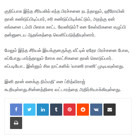
குறிப்பாக இந்த சீரியலில் எந்த பிரச்சனை நடந்தாலும், ஹீரோயின்
தான் கண்டுப்பிடிப்பார், சரி கண்டுப்பிடிக்கட்டும், அதற்கு ஏன்
எங்களை டம்மி பீஸாக காட்ட வேண்டும்? என கேள்விகளை எழுப்பி
தன்னுடைய ஆதங்கத்தை வெளிப்படுத்தியுள்ளார்.
மேலும் இந்த சீரியல் இயக்குனருக்கு வீட்டில் ஏதோ பிரச்சனை போல,
எப்போது பார்த்தாலும் சோக காட்சிகளை தான் கொடுப்பார்.
எப்படியோ.. இன்னும் சில நாட்களில் ‘வாணி ராணி’ முடியவுள்ளது.
இனி தான் எனக்கு நிம்மதி’ என ப்ரித்விராஜ்
கூறியுள்ளது.சின்னத்திரை வட்டாரத்தை அதிர்சியாக்கியுள்ளது.
LinkedIn
Tumblr
Pinterest
Reddit
VKontakte
Share via Email
Print