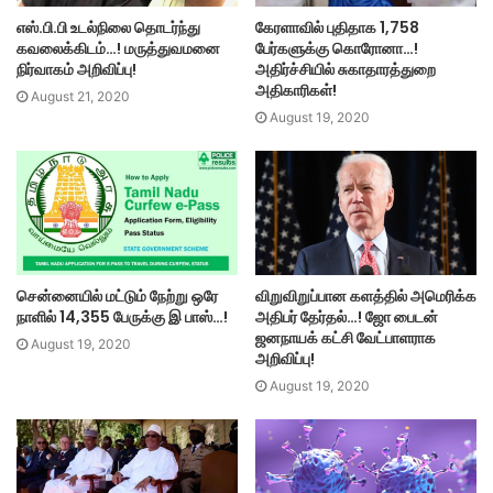
எஸ்.பி.பி உடல்நிலை தொடர்ந்து
கேரளாவில் புதிதாக 1,758
கவலைக்கிடம்…! மருத்துவமனை
பேர்களுக்கு கொரோனா…!
நிர்வாகம் அறிவிப்பு!
அதிர்ச்சியில் சுகாதாரத்துறை
அதிகாரிகள்!
August 21, 2020
August 19, 2020
சென்னையில் மட்டும் நேற்று ஒரே
விறுவிறுப்பான களத்தில் அமெரிக்க
நாளில் 14,355 பேருக்கு இ பாஸ்…!
அதிபர் தேர்தல்…! ஜோ பைடன்
ஜனநாயக் கட்சி வேட்பாளராக
August 19, 2020
அறிவிப்பு!
August 19, 2020