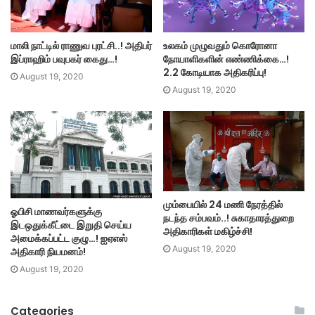
மாலி நாட்டில் ராணுவ புரட்சி..! அதிபர்
உலகம் முழுவதும் கொரோனா
இப்ராஹிம் பவுபகர் கைது…!
நோயாளிகளின் எண்ணிக்கை…!
2.2 கோடியாக அதிகரிப்பு!
August 19, 2020
August 19, 2020
மும்பையில் 24 மணி நேரத்தில்
ஓபிசி மாணவர்களுக்கு
நடந்த சம்பவம்..! சுகாதாரத்துறை
இடஒதுக்கீட்டை இறுதி செய்ய
அதிகாரிகள் மகிழ்ச்சி!
அமைக்கப்பட்ட குழு…! ஐஏஎஸ்
August 19, 2020
அதிகாரி நியமனம்!
August 19, 2020
Categories