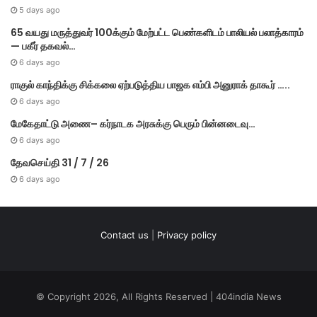
5 days ago
65 வயது மருத்துவர் 100க்கும் மேற்பட்ட பெண்களிடம் பாலியல் பலாத்காரம்
— பகீர் தகவல்…
6 days ago
ராகுல் காந்திக்கு சிக்கலை ஏற்படுத்திய பாஜக எம்பி அனுராக் தாகூர் …..
6 days ago
மேகே​தாட்டு அணை– கர்​நாடக அரசுக்கு பெரும் பின்​னடைவு…
6 days ago
தேவசெய்தி 31 / 7 / 26
6 days ago
Contact us
|
Privacy policy
© Copyright 2026, All Rights Reserved | 404india News