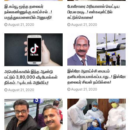
இ.கம்யூ மூத்த தலைவர்
போலீசாரை அரிவாளால் வெட்டிய
நல்லகண்ணுக்கு காய்ச்சல் ..!
பிரபல ரவுடி..! என்கவுன்ட்ரில்
மருத்துவமனையில் அனுமதி!
சுட்டுக்கொலை!
August 21, 2020
August 21, 2020
இஸ்ரோ ஆராய்ச்சி மையம்
அமெரிக்காவில் இந்த ஆண்டு
தனியார்மயமாக்கப்படாது…! இஸ்ரோ
மட்டும் 3,80,000 வீடியோக்கள்
தலைவர் சிவன் நம்பிக்கை!
நீக்கம்..! டிக்டாக் அறிவிப்பு!
August 21, 2020
August 21, 2020