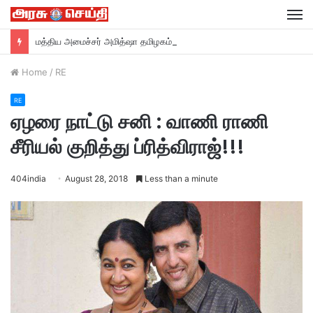
M
மத்திய அமைச்சர் அமித்ஷா தமிழகம் வருகை….
Home
/
RE
RE
ஏழரை நாட்டு சனி : வாணி ராணி
சீரியல் குறித்து ப்ரித்விராஜ்!!!
404india
August 28, 2018
Less than a minute