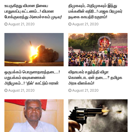
உயருகிறது விமான நிலைய
திமுகவும், அதிமுகவும் இந்து
பாதுகாப்பு கட்டணம்…! விமான
மக்களின் எதிரி…! பாஜக பிரமுகர்
போக்குவரத்து அமைச்சகம் முடிவு!
நடிகை காயத்ரி ரகுராம்!
August 21, 2020
August 21, 2020
ஒருபக்கம் பொருளாதாரத்தடை…!
விநாயகர் சதுர்த்தி விழா
மறுபக்கம் ஏவுகணைகள்
கொண்டாட ஏன் தடை…? தமிழக
அறிமுகம்…! ‘தில்’ காட்டும் ஈரான்
அரசு விளக்கம்!
August 21, 2020
August 21, 2020