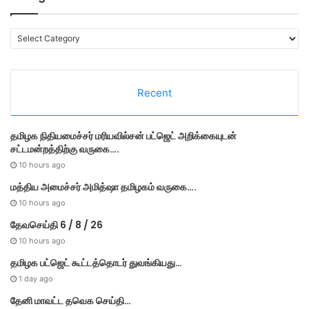
C
a
t
e
Recent
g
o
r
தமி​ழ​க நிதியமைச்சர் மரியவில்சன் பட்ஜெட் அறிக்கையுடன்
i
சட்டமன்றத்திற்கு வருகை….
e
s
10 hours ago
மத்திய அமைச்சர் அமித்ஷா தமிழகம் வருகை….
10 hours ago
தேவசெய்தி 6 / 8 / 26
10 hours ago
தமிழக பட்ஜெட் கூட்டத்தொடர் துவங்கியது…
1 day ago
தேனி மாவட்ட தவெக செய்தி…