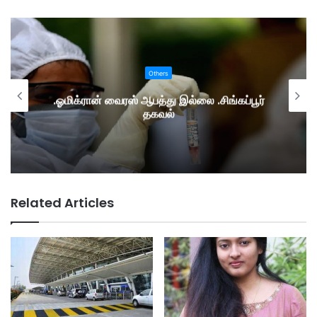
Others
.ஓமிக்ரான் வைரஸ் ஆபத்து இல்லை .சிங்கப்பூர்
தகவல்
Related Articles