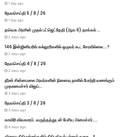
1 day ago
தேவசெய்தி 5 / 8 / 26
1 day ago
தவெக அரசின் முதல் பட்​ஜெட்தேதி (ஆக.6) தாக்​கல் …
2 days ago
146 இன்ஜினியரிங் கல்லூரிகளில் ஒருவர் கூட சேரவில்லை….?
2 days ago
தேவசெய்தி 4 / 8 / 26
2 days ago
தீரன் சின்னமலை அவர்களின் நினைவு நாளில் போற்றி வணங்கும்
முதலமைச்சர் விஜய்…
3 days ago
தேவசெய்தி 3 / 8 / 26
3 days ago
காவிரி விவகாரம்..வருத்தத்துடன் பேசிய அமைச்சர்…..
4 days ago
விரைவு நீதிமன்றங்களில் நீதிபதிகள் பற்றாக்குறை….?