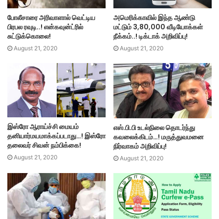
அமெரிக்காவில் இந்த ஆண்டு
போலீசாரை அரிவாளால் வெட்டிய
மட்டும் 3,80,000 வீடியோக்கள்
பிரபல ரவுடி..! என்கவுன்ட்ரில்
நீக்கம்..! டிக்டாக் அறிவிப்பு!
சுட்டுக்கொலை!
August 21, 2020
August 21, 2020
இஸ்ரோ ஆராய்ச்சி மையம்
எஸ்.பி.பி உடல்நிலை தொடர்ந்து
தனியார்மயமாக்கப்படாது…! இஸ்ரோ
கவலைக்கிடம்…! மருத்துவமனை
தலைவர் சிவன் நம்பிக்கை!
நிர்வாகம் அறிவிப்பு!
August 21, 2020
August 21, 2020