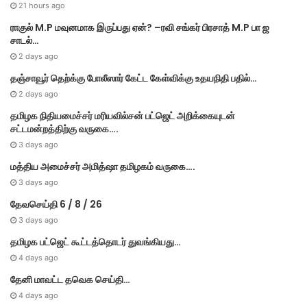
e
21 hours ago
s
ராகுல் M.P மவுனமாக இருப்பது ஏன்? –ரவி சங்கர் பிரசாத் M.P பா ஜ
சாடல்…
2 days ago
தஞ்சாவூர் தெற்க்கு போலீஸார் கேட்ட கேள்விக்கு உதயநிதி பதில்…
2 days ago
தமி​ழ​க நிதியமைச்சர் மரியவில்சன் பட்ஜெட் அறிக்கையுடன்
சட்டமன்றத்திற்கு வருகை….
3 days ago
மத்திய அமைச்சர் அமித்ஷா தமிழகம் வருகை….
3 days ago
தேவசெய்தி 6 / 8 / 26
3 days ago
தமிழக பட்ஜெட் கூட்டத்தொடர் துவங்கியது…
4 days ago
தேனி மாவட்ட தவெக செய்தி…
4 days ago