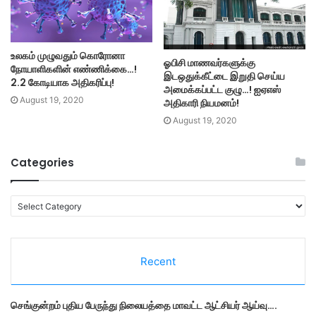
உலகம் முழுவதும் கொரோனா
ஓபிசி மாணவர்களுக்கு
நோயாளிகளின் எண்ணிக்கை…!
இடஒதுக்கீட்டை இறுதி செய்ய
2.2 கோடியாக அதிகரிப்பு!
அமைக்கப்பட்ட குழு…! ஐஏஎஸ்
August 19, 2020
அதிகாரி நியமனம்!
August 19, 2020
Categories
C
a
t
e
Recent
g
o
r
செங்குன்றம் புதிய பேருந்து நிலையத்தை மாவட்ட ஆட்சியர் ஆய்வு….
i