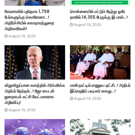
கேரளாவில் புதிதாக 1,758
சென்னையில் மட்டும் நேற்று ஒரே
பேர்களுக்கு கொரோனா…!
நாளில் 14,355 பேருக்கு இ பாஸ்…!
அதிர்ச்சியில் சுகாதாரத்துறை
August 19, 2020
அதிகாரிகள்!
August 19, 2020
விறுவிறுப்பான களத்தில் அமெரிக்க
மாலி நாட்டில் ராணுவ புரட்சி..! அதிபர்
அதிபர் தேர்தல்…! ஜோ பைடன்
இப்ராஹிம் பவுபகர் கைது…!
ஜனநாயக் கட்சி வேட்பாளராக
August 19, 2020
அறிவிப்பு!
August 19, 2020