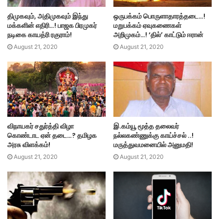
திமுகவும், அதிமுகவும் இந்து
ஒருபக்கம் பொருளாதாரத்தடை…!
மக்களின் எதிரி…! பாஜக பிரமுகர்
மறுபக்கம் ஏவுகணைகள்
நடிகை காயத்ரி ரகுராம்!
அறிமுகம்…! ‘தில்’ காட்டும் ஈரான்
August 21, 2020
August 21, 2020
விநாயகர் சதுர்த்தி விழா
இ.கம்யூ மூத்த தலைவர்
கொண்டாட ஏன் தடை…? தமிழக
நல்லகண்ணுக்கு காய்ச்சல் ..!
அரசு விளக்கம்!
மருத்துவமனையில் அனுமதி!
August 21, 2020
August 21, 2020