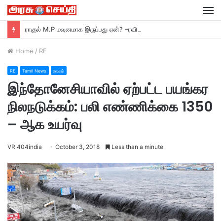
M
ராகுல் M.P மவுனமாக இருப்பது ஏன்? –ரவி சங்கர் பிரசாத் M.P பா ஜ சாடல்…
Home
/
RE
RE
Tamil News
உலகம்
இந்தோனேசியாவில் ஏற்பட்ட பயங்கர
நிலநடுக்கம்: பலி எண்ணிக்கை 1350
– ஆக உயர்வு
VR 404india
October 3, 2018
Less than a minute