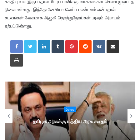
சகதியுமாக இருப்பதால் மீட்புப் பணிக்கு வாகனங்கள் செல்ல முடியாத
நிலை உள்ளது. இந்தோனேசியா வெப்ப மண்டலம் என்பதால்
சடலங்கள் வேகமாக அழுகி தொற்றுநோய்கள் பரவும் அபாயம்
ஏற்பட்டுள்ளது.
LinkedIn
Tumblr
Pinterest
Reddit
VKontakte
Share via Email
Print
Others
தமிழக அரசுக்கு மத்திய அரசு கடிதம்