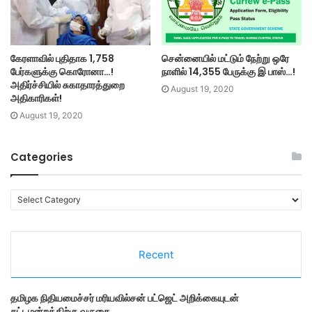
கேரளாவில் புதிதாக 1,758
சென்னையில் மட்டும் நேற்று ஒரே
பேர்களுக்கு கொரோனா…!
நாளில் 14,355 பேருக்கு இ பாஸ்…!
அதிர்ச்சியில் சுகாதாரத்துறை
August 19, 2020
அதிகாரிகள்!
August 19, 2020
Categories
C
a
t
e
Recent
g
o
r
தமி​ழ​க நிதியமைச்சர் மரியவில்சன் பட்ஜெட் அறிக்கையுடன்
i
சட்டமன்றத்திற்கு வருகை….