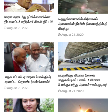
கேரள அரசு மீது நம்பிக்கையில்லா
தெலுங்கானாவில் ஸ்ரீசைலம்
தீர்மானம்..! எதிர்க்கட்சிகள் திட்டம்!
அணையின் நீர்மின் நிலையத்தில் தீ
விபத்து..!
August 21, 2020
August 21, 2020
உயருகிறது விமான நிலைய
பாஜக எம்.எல்.ஏ மாரடைப்பால் திடீர்
பாதுகாப்பு கட்டணம்…! விமான
மரணம்…! தொண்டர்கள் சோகம்!
போக்குவரத்து அமைச்சகம் முடிவு!
August 21, 2020
August 21, 2020