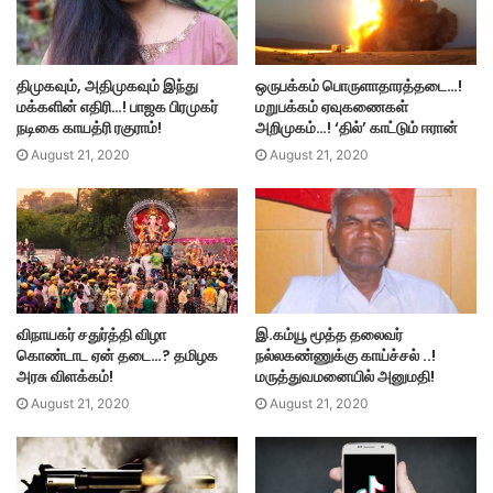
திமுகவும், அதிமுகவும் இந்து
ஒருபக்கம் பொருளாதாரத்தடை…!
மக்களின் எதிரி…! பாஜக பிரமுகர்
மறுபக்கம் ஏவுகணைகள்
நடிகை காயத்ரி ரகுராம்!
அறிமுகம்…! ‘தில்’ காட்டும் ஈரான்
August 21, 2020
August 21, 2020
விநாயகர் சதுர்த்தி விழா
இ.கம்யூ மூத்த தலைவர்
கொண்டாட ஏன் தடை…? தமிழக
நல்லகண்ணுக்கு காய்ச்சல் ..!
அரசு விளக்கம்!
மருத்துவமனையில் அனுமதி!
August 21, 2020
August 21, 2020