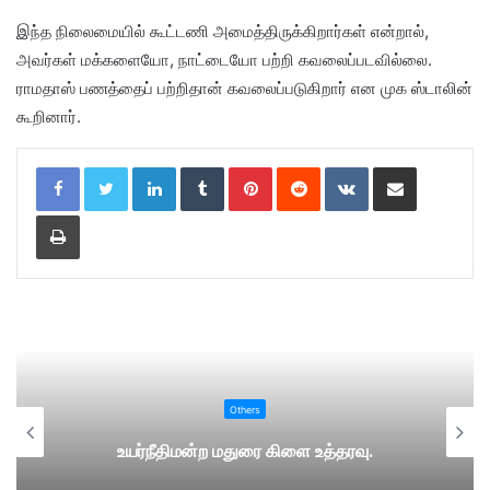
இந்த நிலைமையில் கூட்டணி அமைத்திருக்கிறார்கள் என்றால்,
அவர்கள் மக்களையோ, நாட்டையோ பற்றி கவலைப்படவில்லை.
ராமதாஸ் பணத்தைப் பற்றிதான் கவலைப்படுகிறார் என முக ஸ்டாலின்
கூறினார்.
LinkedIn
Tumblr
Pinterest
Reddit
VKontakte
Share via Email
Print
Others
உயர்நீதிமன்ற மதுரை கிளை உத்தரவு.