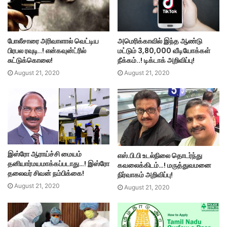
அமெரிக்காவில் இந்த ஆண்டு
போலீசாரை அரிவாளால் வெட்டிய
மட்டும் 3,80,000 வீடியோக்கள்
பிரபல ரவுடி..! என்கவுன்ட்ரில்
நீக்கம்..! டிக்டாக் அறிவிப்பு!
சுட்டுக்கொலை!
August 21, 2020
August 21, 2020
இஸ்ரோ ஆராய்ச்சி மையம்
எஸ்.பி.பி உடல்நிலை தொடர்ந்து
தனியார்மயமாக்கப்படாது…! இஸ்ரோ
கவலைக்கிடம்…! மருத்துவமனை
தலைவர் சிவன் நம்பிக்கை!
நிர்வாகம் அறிவிப்பு!
August 21, 2020
August 21, 2020