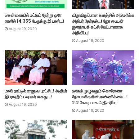
சென்னையில் மட்டும் நேற்று ஒரே
விறுவிறுப்பான களத்தில் அமெரிக்க
நாளில் 14,355 பேருக்கு இ பாஸ்…!
அதிபர் தேர்தல்…! ஜோ பைடன்
ஜனநாயக் கட்சி வேட்பாளராக
August 19, 2020
அறிவிப்பு!
August 19, 2020
மாலி நாட்டில் ராணுவ புரட்சி..! அதிபர்
உலகம் முழுவதும் கொரோனா
இப்ராஹிம் பவுபகர் கைது…!
நோயாளிகளின் எண்ணிக்கை…!
2.2 கோடியாக அதிகரிப்பு!
August 19, 2020
August 19, 2020