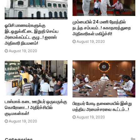
மும்பையில் 24 மணி நேரத்தில்
ஓபிசி மாணவர்களுக்கு
நடந்த சம்பவம்..! சுகாதாரத்துறை
இடஒதுக்கீட்டை இறுதி செய்ய
அதிகாரிகள் மகிழ்ச்சி!
அமைக்கப்பட்ட குழு…! ஐஏஎஸ்
August 19, 2020
அதிகாரி நியமனம்!
August 19, 2020
டாஸ்மாக் கடை ஊழியர் ஒருவருக்கு
பிரதமர் மோடி தலைமையில் இன்று
கொரோனா…! அதிர்ச்சியில்
மத்திய அமைச்சரவை கூட்டம்…!
குடிமகன்கள்!
August 19, 2020
August 19, 2020
Categories