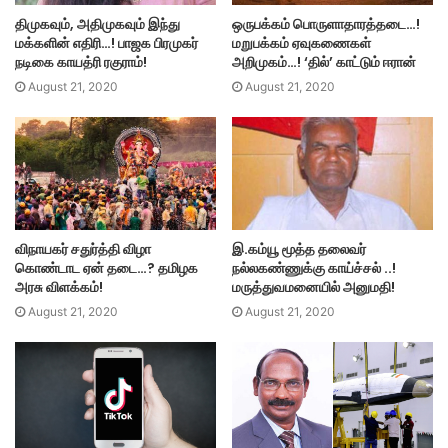
திமுகவும், அதிமுகவும் இந்து
ஒருபக்கம் பொருளாதாரத்தடை…!
மக்களின் எதிரி…! பாஜக பிரமுகர்
மறுபக்கம் ஏவுகணைகள்
நடிகை காயத்ரி ரகுராம்!
அறிமுகம்…! ‘தில்’ காட்டும் ஈரான்
August 21, 2020
August 21, 2020
விநாயகர் சதுர்த்தி விழா
இ.கம்யூ மூத்த தலைவர்
கொண்டாட ஏன் தடை…? தமிழக
நல்லகண்ணுக்கு காய்ச்சல் ..!
அரசு விளக்கம்!
மருத்துவமனையில் அனுமதி!
August 21, 2020
August 21, 2020