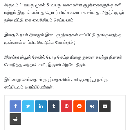
அதுவும் 1-வயது முதல் 5-வயது வரை உள்ள குழந்தைகளுக்கு சளி
மற்றும் இருமல் என்பது தொடர் பிரச்சனையாக உள்ளது. அதற்க்கு ஓர்
நல்ல வீட்டு கை வைத்தியம் செய்யலாம்
இதை 3 நாள் தினமும் இரவு குழந்தைகள் சாப்பிட்டு தூங்குவதற்கு
முன்னாள் சாப்பிட கொடுக்க வேண்டும் ;
இரண்டு ஸ்பூன் தேனில் பொடி செய்த மிளகு தூளை கலந்து தினசரி
கொடுத்து வந்தால் சளி, இருமல் அறவே தீரும்.
இவ்வாறு செய்வதால் குழந்தைகளின் சளி குறைந்து நன்கு
சாப்பிடவும் ஆரம்பிப்பார்கள்.
LinkedIn
Tumblr
Pinterest
Reddit
VKontakte
Share via Email
Print