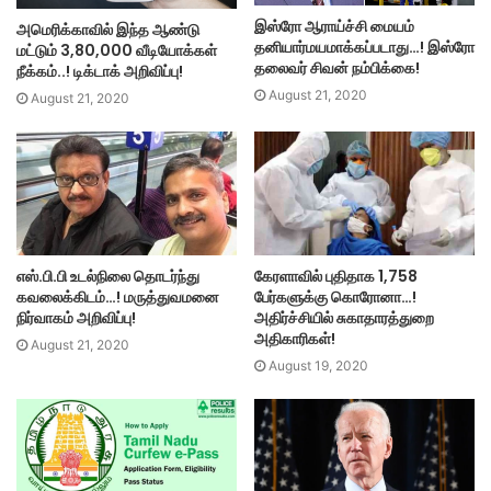
இஸ்ரோ ஆராய்ச்சி மையம்
அமெரிக்காவில் இந்த ஆண்டு
தனியார்மயமாக்கப்படாது…! இஸ்ரோ
மட்டும் 3,80,000 வீடியோக்கள்
தலைவர் சிவன் நம்பிக்கை!
நீக்கம்..! டிக்டாக் அறிவிப்பு!
August 21, 2020
August 21, 2020
எஸ்.பி.பி உடல்நிலை தொடர்ந்து
கேரளாவில் புதிதாக 1,758
கவலைக்கிடம்…! மருத்துவமனை
பேர்களுக்கு கொரோனா…!
நிர்வாகம் அறிவிப்பு!
அதிர்ச்சியில் சுகாதாரத்துறை
அதிகாரிகள்!
August 21, 2020
August 19, 2020