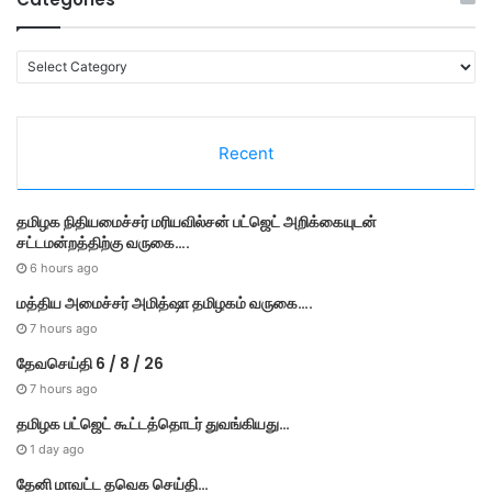
C
a
t
e
Recent
g
o
r
தமி​ழ​க நிதியமைச்சர் மரியவில்சன் பட்ஜெட் அறிக்கையுடன்
i
சட்டமன்றத்திற்கு வருகை….
e
s
6 hours ago
மத்திய அமைச்சர் அமித்ஷா தமிழகம் வருகை….
7 hours ago
தேவசெய்தி 6 / 8 / 26
7 hours ago
தமிழக பட்ஜெட் கூட்டத்தொடர் துவங்கியது…
1 day ago
தேனி மாவட்ட தவெக செய்தி…