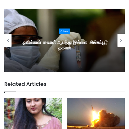
Others
.ஓமிக்ரான் வைரஸ் ஆபத்து இல்லை .சிங்கப்பூர்
தகவல்
Related Articles