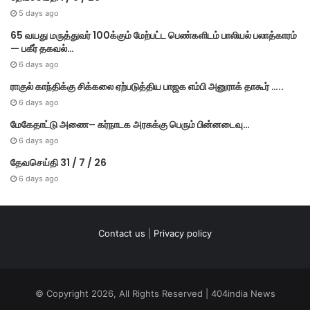
5 days ago
65 வயது மருத்துவர் 100க்கும் மேற்பட்ட பெண்களிடம் பாலியல் பலாத்காரம்
— பகீர் தகவல்…
6 days ago
ராகுல் காந்திக்கு சிக்கலை ஏற்படுத்திய பாஜக எம்பி அனுராக் தாகூர் …..
6 days ago
மேகே​தாட்டு அணை– கர்​நாடக அரசுக்கு பெரும் பின்​னடைவு…
6 days ago
தேவசெய்தி 31 / 7 / 26
6 days ago
Contact us
|
Privacy policy
© Copyright 2026, All Rights Reserved | 404india News