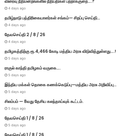
விரைவு நீதிமன்றங்களில் நீதிபதிகள் பற்றாக்குறை….?
4 days ago
தமிழ்நாடு பத்திரிகையாளர்கள் சங்கம்— சிறப்பு செய்தி…
4 days ago
தேவசெய்தி 2 / 8 / 26
4 days ago
தமிழகத்திற்கு ரூ.4,466 கோடி மத்திய அரசு விடுவித்துள்ளது….!
5 days ago
ராகுல் காந்தி தமிழகம் வருகை….
5 days ago
இந்திய மக்கள் தொகை கணக்கெடுப்பு—மத்திய அரசு அறிவிப்பு…
5 days ago
சிலம்பம் — 8வது தேசிய கலந்தாய்வுக் கூட்டம்.
5 days ago
தேவசெய்தி 1 / 8 / 26
5 days ago
தேவசெய்தி 1 / 8 / 26