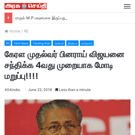
M
ராகுல் M.P மவுனமாக இருப்பது ஏன்? –ரவி சங்கர் பிரசாத் M.P பா ஜ சாடல்…
Home
/
RE
RE
Tamil News
Trending Now
அரசியல்
இந்தியா
தமிழ்நாடு
கேரள முதல்வர் பினராய் விஜயனை
சந்திக்க 4வது முறையாக மோடி
மறுப்பு!!!!
404india
June 22, 2018
Less than a minute