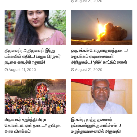
August 21, 2020
திமுகவும், அதிமுகவும் இந்து
ஒருபக்கம் பொருளாதாரத்தடை…!
மக்களின் எதிரி…! பாஜக பிரமுகர்
மறுபக்கம் ஏவுகணைகள்
நடிகை காயத்ரி ரகுராம்!
அறிமுகம்…! ‘தில்’ காட்டும் ஈரான்
August 21, 2020
August 21, 2020
விநாயகர் சதுர்த்தி விழா
இ.கம்யூ மூத்த தலைவர்
கொண்டாட ஏன் தடை…? தமிழக
நல்லகண்ணுக்கு காய்ச்சல் ..!
அரசு விளக்கம்!
மருத்துவமனையில் அனுமதி!