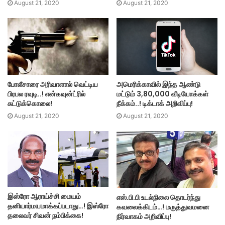
August 21, 2020
August 21, 2020
அமெரிக்காவில் இந்த ஆண்டு
போலீசாரை அரிவாளால் வெட்டிய
மட்டும் 3,80,000 வீடியோக்கள்
பிரபல ரவுடி..! என்கவுன்ட்ரில்
நீக்கம்..! டிக்டாக் அறிவிப்பு!
சுட்டுக்கொலை!
August 21, 2020
August 21, 2020
இஸ்ரோ ஆராய்ச்சி மையம்
எஸ்.பி.பி உடல்நிலை தொடர்ந்து
தனியார்மயமாக்கப்படாது…! இஸ்ரோ
கவலைக்கிடம்…! மருத்துவமனை
தலைவர் சிவன் நம்பிக்கை!
நிர்வாகம் அறிவிப்பு!