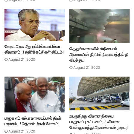
கேரள அரசு மீது நம்பிக்கையில்லா
தெலுங்கானாவில் ஸ்ரீசைலம்
தீர்மானம்..! எதிர்க்கட்சிகள் திட்டம்!
அணையின் நீர்மின் நிலையத்தில் தீ
விபத்து..!
August 21, 2020
August 21, 2020
உயருகிறது விமான நிலைய
பாஜக எம்.எல்.ஏ மாரடைப்பால் திடீர்
பாதுகாப்பு கட்டணம்…! விமான
மரணம்…! தொண்டர்கள் சோகம்!
போக்குவரத்து அமைச்சகம் முடிவு!
August 21, 2020