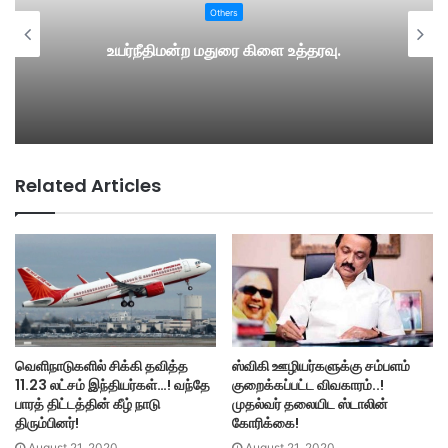
Others
உயர்நீதிமன்ற மதுரை கிளை உத்தரவு.
Related Articles
வெளிநாடுகளில் சிக்கி தவித்த
ஸ்விகி ஊழியர்களுக்கு சம்பளம்
11.23 லட்சம் இந்தியர்கள்…! வந்தே
குறைக்கப்பட்ட விவகாரம்..!
பாரத் திட்டத்தின் கீழ் நாடு
முதல்வர் தலையிட ஸ்டாலின்
திரும்பினர்!
கோரிக்கை!
August 21, 2020
August 21, 2020