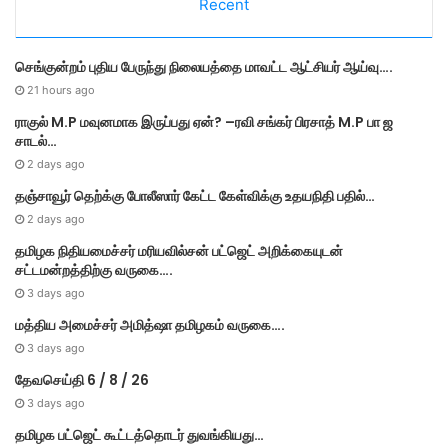
Recent
g
o
r
செங்குன்றம் புதிய பேருந்து நிலையத்தை மாவட்ட ஆட்சியர் ஆய்வு….
i
e
21 hours ago
s
ராகுல் M.P மவுனமாக இருப்பது ஏன்? –ரவி சங்கர் பிரசாத் M.P பா ஜ
சாடல்…
2 days ago
தஞ்சாவூர் தெற்க்கு போலீஸார் கேட்ட கேள்விக்கு உதயநிதி பதில்…
2 days ago
தமி​ழ​க நிதியமைச்சர் மரியவில்சன் பட்ஜெட் அறிக்கையுடன்
சட்டமன்றத்திற்கு வருகை….
3 days ago
மத்திய அமைச்சர் அமித்ஷா தமிழகம் வருகை….
3 days ago
தேவசெய்தி 6 / 8 / 26
3 days ago
தமிழக பட்ஜெட் கூட்டத்தொடர் துவங்கியது…