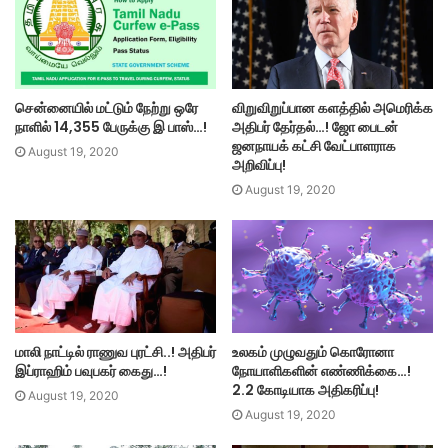
சென்னையில் மட்டும் நேற்று ஒரே
விறுவிறுப்பான களத்தில் அமெரிக்க
நாளில் 14,355 பேருக்கு இ பாஸ்…!
அதிபர் தேர்தல்…! ஜோ பைடன்
ஜனநாயக் கட்சி வேட்பாளராக
August 19, 2020
அறிவிப்பு!
August 19, 2020
மாலி நாட்டில் ராணுவ புரட்சி..! அதிபர்
உலகம் முழுவதும் கொரோனா
இப்ராஹிம் பவுபகர் கைது…!
நோயாளிகளின் எண்ணிக்கை…!
2.2 கோடியாக அதிகரிப்பு!
August 19, 2020
August 19, 2020