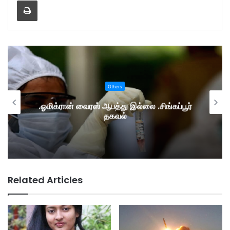
Print
Others
.ஓமிக்ரான் வைரஸ் ஆபத்து இல்லை .சிங்கப்பூர்
தகவல்
Related Articles