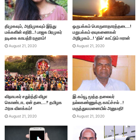
திமுகவும், அதிமுகவும் இந்து
ஒருபக்கம் பொருளாதாரத்தடை…!
மக்களின் எதிரி…! பாஜக பிரமுகர்
மறுபக்கம் ஏவுகணைகள்
நடிகை காயத்ரி ரகுராம்!
அறிமுகம்…! ‘தில்’ காட்டும் ஈரான்
August 21, 2020
August 21, 2020
விநாயகர் சதுர்த்தி விழா
இ.கம்யூ மூத்த தலைவர்
கொண்டாட ஏன் தடை…? தமிழக
நல்லகண்ணுக்கு காய்ச்சல் ..!
அரசு விளக்கம்!
மருத்துவமனையில் அனுமதி!
August 21, 2020
August 21, 2020