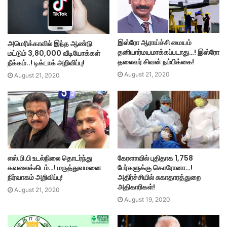
இஸ்ரோ ஆராய்ச்சி மையம்
அமெரிக்காவில் இந்த ஆண்டு
தனியார்மயமாக்கப்படாது…! இஸ்ரோ
மட்டும் 3,80,000 வீடியோக்கள்
தலைவர் சிவன் நம்பிக்கை!
நீக்கம்..! டிக்டாக் அறிவிப்பு!
August 21, 2020
August 21, 2020
எஸ்.பி.பி உடல்நிலை தொடர்ந்து
கேரளாவில் புதிதாக 1,758
கவலைக்கிடம்…! மருத்துவமனை
பேர்களுக்கு கொரோனா…!
நிர்வாகம் அறிவிப்பு!
அதிர்ச்சியில் சுகாதாரத்துறை
அதிகாரிகள்!
August 21, 2020
August 19, 2020