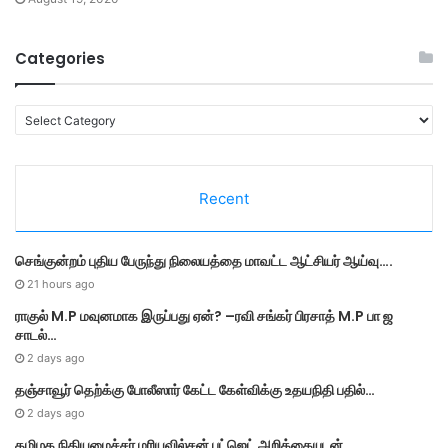
Categories
C
a
t
e
Recent
g
o
r
செங்குன்றம் புதிய பேருந்து நிலையத்தை மாவட்ட ஆட்சியர் ஆய்வு….
i
e
21 hours ago
s
ராகுல் M.P மவுனமாக இருப்பது ஏன்? –ரவி சங்கர் பிரசாத் M.P பா ஜ
சாடல்…
2 days ago
தஞ்சாவூர் தெற்க்கு போலீஸார் கேட்ட கேள்விக்கு உதயநிதி பதில்…
2 days ago
தமி​ழ​க நிதியமைச்சர் மரியவில்சன் பட்ஜெட் அறிக்கையுடன்