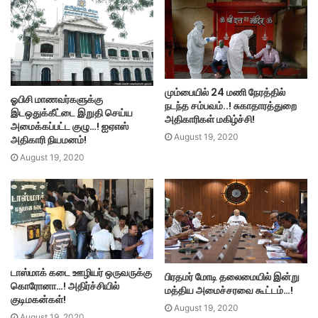
மும்பையில் 24 மணி நேரத்தில்
ஓபிசி மாணவர்களுக்கு
நடந்த சம்பவம்..! சுகாதாரத்துறை
இடஒதுக்கீட்டை இறுதி செய்ய
அதிகாரிகள் மகிழ்ச்சி!
அமைக்கப்பட்ட குழு…! ஐஏஎஸ்
August 19, 2020
அதிகாரி நியமனம்!
August 19, 2020
டாஸ்மாக் கடை ஊழியர் ஒருவருக்கு
பிரதமர் மோடி தலைமையில் இன்று
கொரோனா…! அதிர்ச்சியில்
மத்திய அமைச்சரவை கூட்டம்…!
குடிமகன்கள்!
August 19, 2020
August 19, 2020