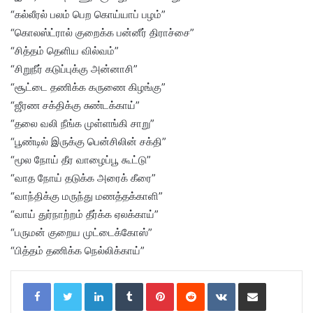
“கல்லீரல் பலம் பெற கொய்யாப் பழம்”
“கொலஸ்ட்ரால் குறைக்க பன்னீர் திராச்சை”
“சித்தம் தெளிய வில்வம்”
“சிறுநீர் கடுப்புக்கு அன்னாசி”
“சூட்டை தணிக்க கருணை கிழங்கு”
“ஜீரண சக்திக்கு சுண்டக்காய்”
“தலை வலி நீங்க முள்ளங்கி சாறு”
“பூண்டில் இருக்கு பென்சிலின் சக்தி”
“மூல நோய் தீர வாழைப்பூ கூட்டு”
“வாத நோய் தடுக்க அரைக் கீரை”
“வாந்திக்கு மருந்து மணத்தக்காளி”
“வாய் துர்நாற்றம் தீர்க்க ஏலக்காய்”
“பருமன் குறைய முட்டைக்கோஸ்”
“பித்தம் தணிக்க நெல்லிக்காய்”
LinkedIn
Tumblr
Pinterest
Reddit
VKontakte
Share via Email