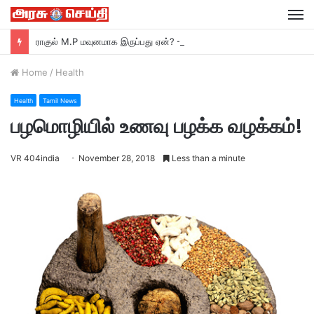
M
ராகுல் M.P மவுனமாக இருப்பது ஏன்? –ரவி சங்கர் பிரசாத் M.P பா ஜ சாடல்…
Home
/
Health
Health
Tamil News
பழமொழியில் உணவு பழக்க வழக்கம்!
VR 404india
November 28, 2018
Less than a minute