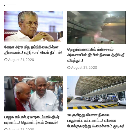
கேரள அரசு மீது நம்பிக்கையில்லா
தெலுங்கானாவில் ஸ்ரீசைலம்
தீர்மானம்..! எதிர்க்கட்சிகள் திட்டம்!
அணையின் நீர்மின் நிலையத்தில் தீ
விபத்து..!
August 21, 2020
August 21, 2020
உயருகிறது விமான நிலைய
பாஜக எம்.எல்.ஏ மாரடைப்பால் திடீர்
பாதுகாப்பு கட்டணம்…! விமான
மரணம்…! தொண்டர்கள் சோகம்!
போக்குவரத்து அமைச்சகம் முடிவு!
August 21, 2020