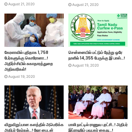
August 21, 2020
August 21, 2020
கேரளாவில் புதிதாக 1,758
சென்னையில் மட்டும் நேற்று ஒரே
பேர்களுக்கு கொரோனா…!
நாளில் 14,355 பேருக்கு இ பாஸ்…!
அதிர்ச்சியில் சுகாதாரத்துறை
August 19, 2020
அதிகாரிகள்!
August 19, 2020
விறுவிறுப்பான களத்தில் அமெரிக்க
மாலி நாட்டில் ராணுவ புரட்சி..! அதிபர்
அதிபர் தேர்தல்…! ஜோ பைடன்
இப்ராஹிம் பவுபகர் கைது…!