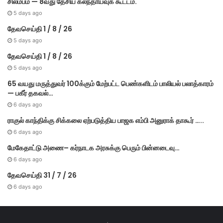
சிலம்பம் — 8வது தேசிய கலந்தாய்வுக் கூட்டம்.
5 days ago
தேவசெய்தி 1 / 8 / 26
5 days ago
தேவசெய்தி 1 / 8 / 26
5 days ago
65 வயது மருத்துவர் 100க்கும் மேற்பட்ட பெண்களிடம் பாலியல் பலாத்காரம்
— பகீர் தகவல்…
6 days ago
ராகுல் காந்திக்கு சிக்கலை ஏற்படுத்திய பாஜக எம்பி அனுராக் தாகூர் …..
6 days ago
மேகே​தாட்டு அணை– கர்​நாடக அரசுக்கு பெரும் பின்​னடைவு…
6 days ago
தேவசெய்தி 31 / 7 / 26
6 days ago