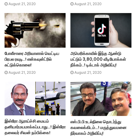
August 21, 2020
August 21, 2020
அமெரிக்காவில் இந்த ஆண்டு
போலீசாரை அரிவாளால் வெட்டிய
மட்டும் 3,80,000 வீடியோக்கள்
பிரபல ரவுடி..! என்கவுன்ட்ரில்
நீக்கம்..! டிக்டாக் அறிவிப்பு!
சுட்டுக்கொலை!
August 21, 2020
August 21, 2020
இஸ்ரோ ஆராய்ச்சி மையம்
எஸ்.பி.பி உடல்நிலை தொடர்ந்து
தனியார்மயமாக்கப்படாது…! இஸ்ரோ
கவலைக்கிடம்…! மருத்துவமனை
தலைவர் சிவன் நம்பிக்கை!
நிர்வாகம் அறிவிப்பு!