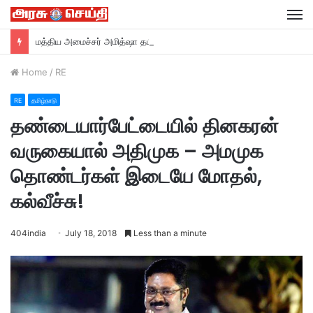
M
மத்திய அமைச்சர் அமித்ஷா தமிழகம் வருகை….
Home
/
RE
RE
தமிழ்நாடு
தண்டையார்பேட்டையில் தினகரன்
வருகையால் அதிமுக – அமமுக
தொண்டர்கள் இடையே மோதல்,
கல்வீச்சு!
404india
July 18, 2018
Less than a minute