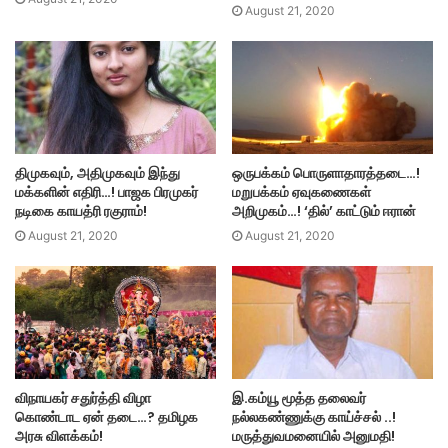
August 21, 2020
திமுகவும், அதிமுகவும் இந்து
ஒருபக்கம் பொருளாதாரத்தடை…!
மக்களின் எதிரி…! பாஜக பிரமுகர்
மறுபக்கம் ஏவுகணைகள்
நடிகை காயத்ரி ரகுராம்!
அறிமுகம்…! ‘தில்’ காட்டும் ஈரான்
August 21, 2020
August 21, 2020
விநாயகர் சதுர்த்தி விழா
இ.கம்யூ மூத்த தலைவர்
கொண்டாட ஏன் தடை…? தமிழக
நல்லகண்ணுக்கு காய்ச்சல் ..!
அரசு விளக்கம்!
மருத்துவமனையில் அனுமதி!