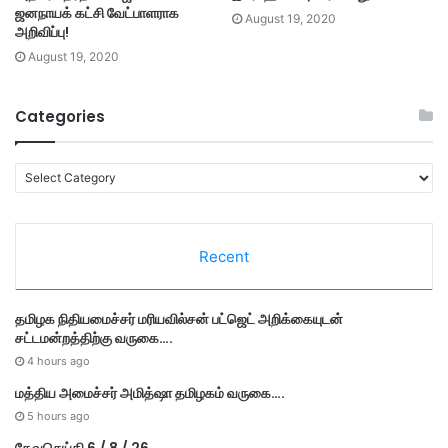
ஜனநாயக் கட்சி வேட்பாளராக
August 19, 2020
அறிவிப்பு!
August 19, 2020
Categories
C
a
t
e
Recent
g
o
r
தமி​ழ​க நிதியமைச்சர் மரியவில்சன் பட்ஜெட் அறிக்கையுடன்
i
சட்டமன்றத்திற்கு வருகை….
e
s
4 hours ago
மத்திய அமைச்சர் அமித்ஷா தமிழகம் வருகை….
5 hours ago
தேவசெய்தி 6 / 8 / 26