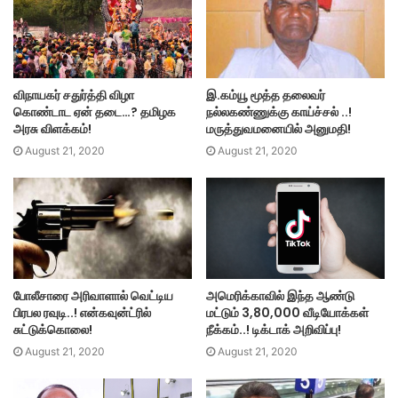
விநாயகர் சதுர்த்தி விழா
இ.கம்யூ மூத்த தலைவர்
கொண்டாட ஏன் தடை…? தமிழக
நல்லகண்ணுக்கு காய்ச்சல் ..!
அரசு விளக்கம்!
மருத்துவமனையில் அனுமதி!
August 21, 2020
August 21, 2020
அமெரிக்காவில் இந்த ஆண்டு
போலீசாரை அரிவாளால் வெட்டிய
மட்டும் 3,80,000 வீடியோக்கள்
பிரபல ரவுடி..! என்கவுன்ட்ரில்
நீக்கம்..! டிக்டாக் அறிவிப்பு!
சுட்டுக்கொலை!
August 21, 2020
August 21, 2020