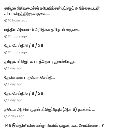
r
தமி​ழ​க நிதியமைச்சர் மரியவில்சன் பட்ஜெட் அறிக்கையுடன்
i
சட்டமன்றத்திற்கு வருகை….
e
s
10 hours ago
மத்திய அமைச்சர் அமித்ஷா தமிழகம் வருகை….
11 hours ago
தேவசெய்தி 6 / 8 / 26
11 hours ago
தமிழக பட்ஜெட் கூட்டத்தொடர் துவங்கியது…
1 day ago
தேனி மாவட்ட தவெக செய்தி…
1 day ago
தேவசெய்தி 5 / 8 / 26
1 day ago
தவெக அரசின் முதல் பட்​ஜெட்தேதி (ஆக.6) தாக்​கல் …
2 days ago
146 இன்ஜினியரிங் கல்லூரிகளில் ஒருவர் கூட சேரவில்லை….?