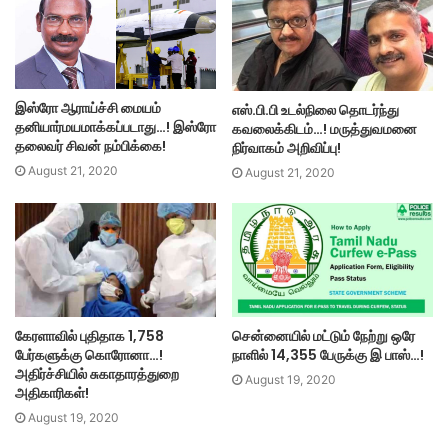
இஸ்ரோ ஆராய்ச்சி மையம்
எஸ்.பி.பி உடல்நிலை தொடர்ந்து
தனியார்மயமாக்கப்படாது…! இஸ்ரோ
கவலைக்கிடம்…! மருத்துவமனை
தலைவர் சிவன் நம்பிக்கை!
நிர்வாகம் அறிவிப்பு!
August 21, 2020
August 21, 2020
கேரளாவில் புதிதாக 1,758
சென்னையில் மட்டும் நேற்று ஒரே
பேர்களுக்கு கொரோனா…!
நாளில் 14,355 பேருக்கு இ பாஸ்…!
அதிர்ச்சியில் சுகாதாரத்துறை
August 19, 2020
அதிகாரிகள்!
August 19, 2020