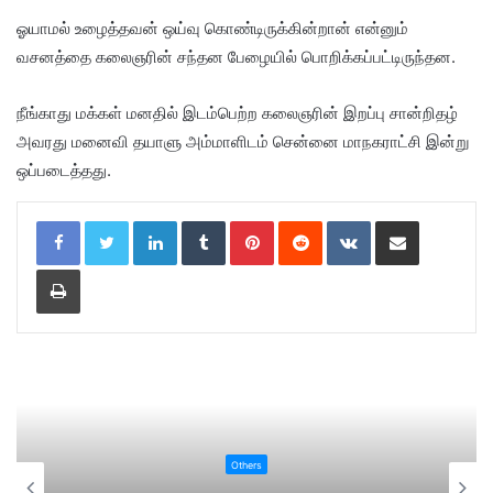
ஓயாமல் உழைத்தவன் ஒய்வு கொண்டிருக்கின்றான் என்னும்
வசனத்தை கலைஞரின் சந்தன பேழையில் பொறிக்கப்பட்டிருந்தன.
நீங்காது மக்கள் மனதில் இடம்பெற்ற கலைஞரின் இறப்பு சான்றிதழ்
அவரது மனைவி தயாளு அம்மாளிடம் சென்னை மாநகராட்சி இன்று
ஒப்படைத்தது.
LinkedIn
Tumblr
Pinterest
Reddit
VKontakte
Share via Email
Print
Others