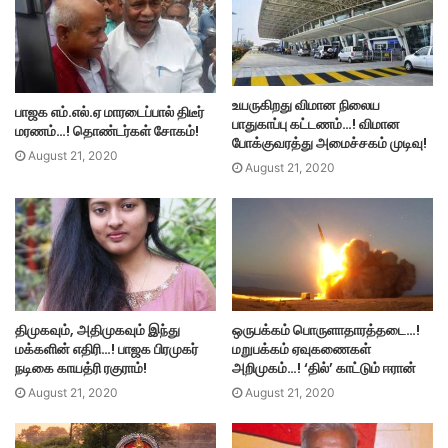
உயருகிறது விமான நிலைய
பாஜக எம்.எல்.ஏ மாரடைப்பால் திடீர்
பாதுகாப்பு கட்டணம்…! விமான
மரணம்…! தொண்டர்கள் சோகம்!
போக்குவரத்து அமைச்சகம் முடிவு!
August 21, 2020
August 21, 2020
திமுகவும், அதிமுகவும் இந்து
ஒருபக்கம் பொருளாதாரத்தடை…!
மக்களின் எதிரி…! பாஜக பிரமுகர்
மறுபக்கம் ஏவுகணைகள்
நடிகை காயத்ரி ரகுராம்!
அறிமுகம்…! ‘தில்’ காட்டும் ஈரான்
August 21, 2020
August 21, 2020