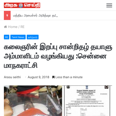
M
மத்திய அமைச்சர் அமித்ஷா தமிழகம் வருகை….
Home
/
RE
RE
Tamil News
தமிழ்நாடு
கலைஞரின் இறப்பு சான்றிதழ் தயாளு
அம்மாளிடம் வழங்கியது :சென்னை
மாநகராட்சி
Arasu seithi
August 9, 2018
Less than a minute