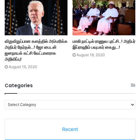
விறுவிறுப்பான களத்தில் அமெரிக்க
மாலி நாட்டில் ராணுவ புரட்சி..! அதிபர்
அதிபர் தேர்தல்…! ஜோ பைடன்
இப்ராஹிம் பவுபகர் கைது…!
ஜனநாயக் கட்சி வேட்பாளராக
August 19, 2020
அறிவிப்பு!
August 19, 2020
Categories
C
a
t
e
Recent
g
o