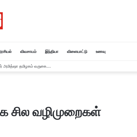
ரசியல்
விவசாயம்
இந்தியா
விளையாட்டு
உணவு
 8 / 26
்க சில வழிமுறைகள்