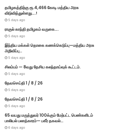
தமிழகத்திற்கு ரூ.4,466 கோடி மத்திய அரசு
விடுவித்துள்ளது….!
5 days ago
ராகுல் காந்தி தமிழகம் வருகை….
5 days ago
இந்திய மக்கள் தொகை கணக்கெடுப்பு—மத்திய அரசு
அறிவிப்பு…
5 days ago
சிலம்பம் — 8வது தேசிய கலந்தாய்வுக் கூட்டம்.
5 days ago
தேவசெய்தி 1 / 8 / 26
5 days ago
தேவசெய்தி 1 / 8 / 26
5 days ago
65 வயது மருத்துவர் 100க்கும் மேற்பட்ட பெண்களிடம்
பாலியல் பலாத்காரம்— பகீர் தகவல்…
6 days ago