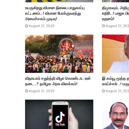
உயருகிறது விமான நிலைய பாதுகாப்பு
திமுகவும், அதிம
கட்டணம்…! விமான போக்குவரத்து
எதிரி…! பாஜக பி
அமைச்சகம் முடிவு!
ரகுராம்!
August 21, 2020
August 21, 20
விநாயகர் சதுர்த்தி விழா கொண்டாட ஏன்
இ.கம்யூ மூத்த
தடை…? தமிழக அரசு விளக்கம்!
காய்ச்சல் ..! 
August 21, 2020
August 21, 20