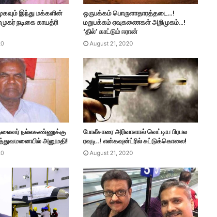
ுகவும் இந்து மக்களின்
ஒருபக்கம் பொருளாதாரத்தடை…!
ரமுகர் நடிகை காயத்ரி
மறுபக்கம் ஏவுகணைகள் அறிமுகம்…!
‘தில்’ காட்டும் ஈரான்
20
August 21, 2020
 தலைவர் நல்லகண்ணுக்கு
போலீசாரை அரிவாளால் வெட்டிய பிரபல
மருத்துவமனையில் அனுமதி!
ரவுடி..! என்கவுன்ட்ரில் சுட்டுக்கொலை!
20
August 21, 2020