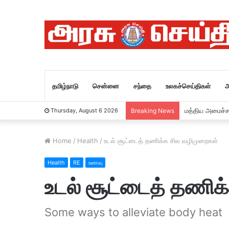
தமிழ்நாடு
சென்னை
சந்தை
உலகச்செய்திகள்
அ
தேவசெய்தி 6 /
Thursday, August 6 2026
Breaking News
Home
/
Health
/
உடல் சூட்டைத் தணிக்க சில வழிமுறைகள்
Health
RE
உணவு
உடல் சூட்டைத் தணிக
Some ways to alleviate body heat