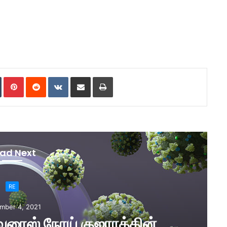
Tumblr
Pinterest
Reddit
VKontakte
Share via Email
Print
ad Next
RE
mber 4, 2021