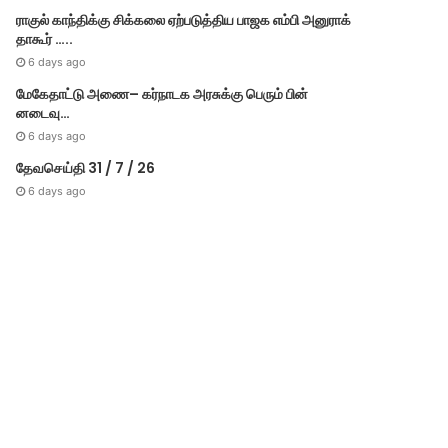
ராகுல் காந்திக்கு சிக்கலை ஏற்படுத்திய பாஜக எம்பி அனுராக்
தாகூர் …..
6 days ago
மேகே​தாட்டு அணை– கர்​நாடக அரசுக்கு பெரும் பின்​
னடைவு…
6 days ago
தேவசெய்தி 31 / 7 / 26
6 days ago