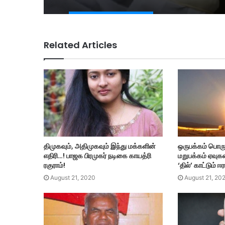
Related Articles
திமுகவும், அதிமுகவும் இந்து மக்களின்
ஒருபக்கம் பொர
எதிரி…! பாஜக பிரமுகர் நடிகை காயத்ரி
மறுபக்கம் ஏவு
ரகுராம்!
‘தில்’ காட்டும் ஈ
August 21, 2020
August 21, 20