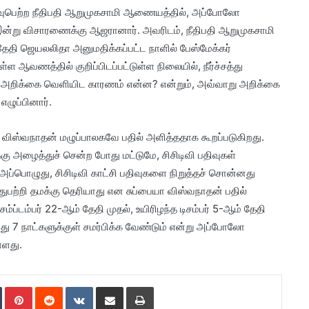
்வுபெற்ற நீதிபதி ஆறுமுகசாமி ஆணையத்தில், அப்போலோ
இன்று விசாரணைக்கு ஆஜரானார். அவரிடம், நீதிபதி ஆறுமுகசாமி
தேதி ஜெயலலிதா அனுமதிக்கப்பட்ட நாளில் பேஸ்மேக்கர்
்ள ஆவணத்தில் குறிப்பிடப்பட்டுள்ள நிலையில், நீர்ச்சத்து
ேதி அறிக்கை வெளியிட காரணம் என்ன? என்றும், அவ்வாறு அறிக்கை
ழுப்பினார்.
 விஸ்வநாதன் மழுப்பாலகவே பதில் அளித்ததாக கூறப்படுகிறது.
ு அழைத்துச் சென்ற போது மட்டுமே, சிசிடிவி பதிவுகள்
. அப்பொழுது, சிசிடிவி காட்சி பதிவுகளை நிறுத்தச் சொன்னது
துபற்றி தமக்கு தெரியாது என சுப்பையா விஸ்வநாதன் பதில்
்ப்டம்பர் 22-ஆம் தேதி முதல், உயிரிழந்த டிசம்பர் 5-ஆம் தேதி
ந்து 7 நாட்களுக்குள் சமர்பிக்க வேண்டும் என்று அப்போலோ
்ளது.
Tumblr
Pinterest
Reddit
VKontakte
Share via Email
Print