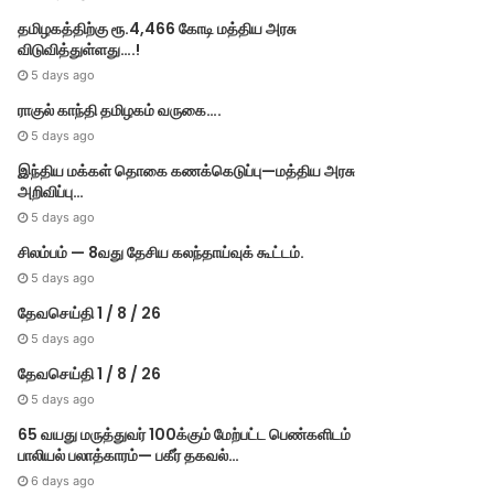
தமிழகத்திற்கு ரூ.4,466 கோடி மத்திய அரசு
விடுவித்துள்ளது….!
5 days ago
ராகுல் காந்தி தமிழகம் வருகை….
5 days ago
இந்திய மக்கள் தொகை கணக்கெடுப்பு—மத்திய அரசு
அறிவிப்பு…
5 days ago
சிலம்பம் — 8வது தேசிய கலந்தாய்வுக் கூட்டம்.
5 days ago
தேவசெய்தி 1 / 8 / 26
5 days ago
தேவசெய்தி 1 / 8 / 26
5 days ago
65 வயது மருத்துவர் 100க்கும் மேற்பட்ட பெண்களிடம்
பாலியல் பலாத்காரம்— பகீர் தகவல்…
6 days ago