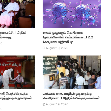
ுவ புரட்சி..! அதிபர்
உலகம் முழுவதும் கொரோனா
கர் கைது…!
நோயாளிகளின் எண்ணிக்கை…! 2.2
கோடியாக அதிகரிப்பு!
20
August 19, 2020
ணி நேரத்தில் நடந்த
டாஸ்மாக் கடை ஊழியர் ஒருவருக்கு
ாதாரத்துறை அதிகாரிகள்
கொரோனா…! அதிர்ச்சியில் குடிமகன்கள்!
August 19, 2020
20