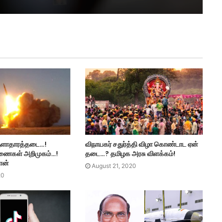
ுளாதாரத்தடை…!
விநாயகர் சதுர்த்தி விழா கொண்டாட ஏன்
கணைகள் அறிமுகம்…!
தடை…? தமிழக அரசு விளக்கம்!
ரான்
August 21, 2020
20