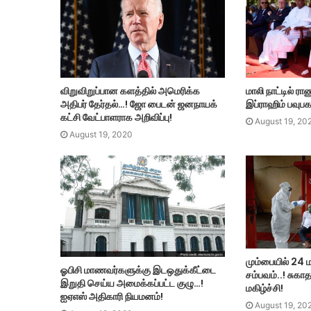
விறுவிறுப்பான களத்தில் அமெரிக்க
மாலி நாட்டில் ராண
அதிபர் தேர்தல்…! ஜோ பைடன் ஜனநாயக்
இப்ராஹிம் பவுப
கட்சி வேட்பாளராக அறிவிப்பு!
August 19, 20
August 19, 2020
மும்பையில் 24 ம
ஓபிசி மாணவர்களுக்கு இடஒதுக்கீட்டை
சம்பவம்..! சுக
இறுதி செய்ய அமைக்கப்பட்ட குழு…!
மகிழ்ச்சி!
ஐஏஎஸ் அதிகாரி நியமனம்!
August 19, 20