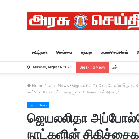
தமிழ்நாடு
சென்னை
சந்தை
உலகச்செய்திகள்
அ
மத்திய அமைச்ச
Thursday, August 6 2026
Breaking News
Home
/
Tamil News
/
ஜெயலலிதா அப்போல்லோவில் இருந்த 75 நா
சமர்பிக்க வேண்டும் – ஆறுமுகசாமி ஆணையம் அதிரடி!
Tamil News
ஜெயலலிதா அப்போல்ல
நாட்களின் சிகிச்சைகள