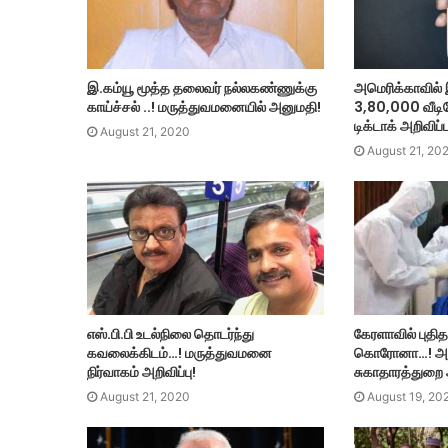
அமெரிக்காவில் 
இ.கம்யூ மூத்த தலைவர் நல்லகண்ணுக்கு
3,80,000 வீடிய
காய்ச்சல் ..! மருத்துவமனையில் அனுமதி!
டிக்டாக் அறிவிப்ப
August 21, 2020
August 21, 20
எஸ்.பி.பி உடல்நிலை தொடர்ந்து
கேரளாவில் புதித
கவலைக்கிடம்…! மருத்துவமனை
கொரோனா…! அதிர
நிர்வாகம் அறிவிப்பு!
சுகாதாரத்துறை 
August 21, 2020
August 19, 20