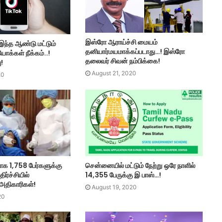
இஸ்ரோ ஆராய்ச்சி மையம்
இந்த ஆண்டு மட்டும்
தனியார்மயமாக்கப்படாது…! இஸ்ரோ
ோக்கள் நீக்கம்..!
தலைவர் சிவன் நம்பிக்கை!
ு!
August 21, 2020
20
ாக 1,758 பேர்களுக்கு
சென்னையில் மட்டும் நேற்று ஒரே நாளில்
்ச்சியில்
14,355 பேருக்கு இ பாஸ்…!
அதிகாரிகள்!
August 19, 2020
20