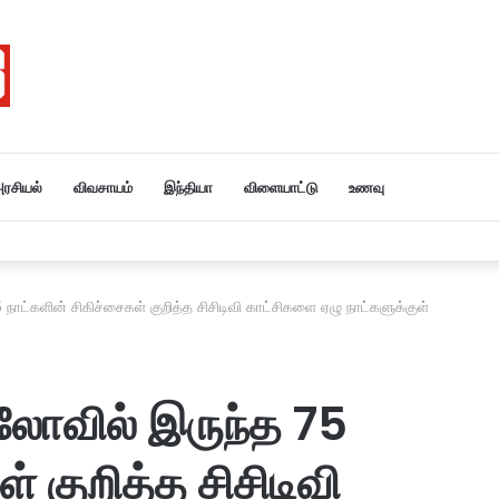
ரசியல்
விவசாயம்
இந்தியா
விளையாட்டு
உணவு
ர் அமித்ஷா தமிழகம் வருகை….
ட்களின் சிகிச்சைகள் குறித்த சிசிடிவி காட்சிகளை ஏழு நாட்களுக்குள்
ோவில் இருந்த 75
் குறித்த சிசிடிவி