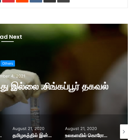
ad Next
Others
mber 4, 2021
.ஓமிக்ரான் வைரஸ் ஆபத்து இல்லை .சிங்கப்பூர் தகவல்
August 21, 2020
August 21, 2020
August 21,
ஜாம்நகர் திரும்பிய நபருக்கு உறுதி .
தமிழகத்தில் இன்றைய கொரோனா பாதிப்பு மற்றும் குணமடைந்தோர் விவரம்-சுகாதாரத்துறை!
உலகளவில் கொரோனா நோயாளிகளின் எண்ணிக்கை 2.28 கோடி..! அமெரிக்காவில் அதிகரிக்கும் பலிகள்!