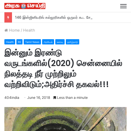
M
146 இன்ஜினியரிங் கல்லூரிகளில் ஒருவர் கூட சேரவில்லை….?
Home
/
Health
Health
RE
Tamil News
அரசியல்
உணவு
தமிழ்நாடு
இன்னும் இரண்டு
வருடங்களில்(2020) சென்னையில்
நிலத்தடி நீர் முற்றிலும்
வற்றிவிடும்;அதிர்ச்சி தகவல்!!!
404india
June 16, 2018
Less than a minute