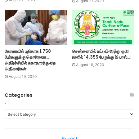
August 21, 2020
கேரளாவில் புதிதாக 1,758
சென்னையில் மட்டும் நேற்று ஒரே
பேர்களுக்கு கொரோனா…!
நாளில் 14,355 பேருக்கு இ பாஸ்…!
அதிர்ச்சியில் சுகாதாரத்துறை
August 19, 2020
அதிகாரிகள்!
August 19, 2020
Categories
C
a
t
e
Recent
g