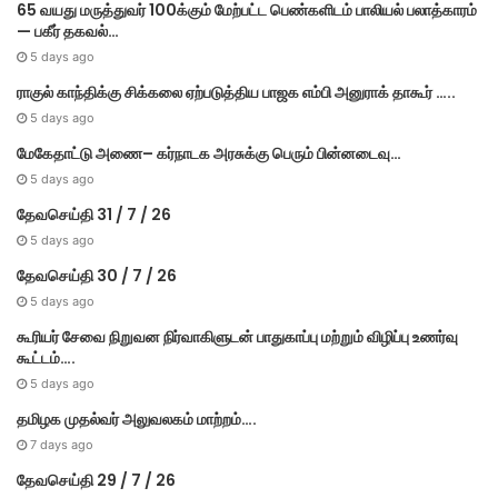
65 வயது மருத்துவர் 100க்கும் மேற்பட்ட பெண்களிடம் பாலியல் பலாத்காரம்
— பகீர் தகவல்…
5 days ago
ராகுல் காந்திக்கு சிக்கலை ஏற்படுத்திய பாஜக எம்பி அனுராக் தாகூர் …..
5 days ago
மேகே​தாட்டு அணை– கர்​நாடக அரசுக்கு பெரும் பின்​னடைவு…
5 days ago
தேவசெய்தி 31 / 7 / 26
5 days ago
தேவசெய்தி 30 / 7 / 26
5 days ago
கூரியர் சேவை நிறுவன நிர்வாகிளுடன் பாதுகாப்பு மற்றும் விழிப்பு உணர்வு
கூட்டம்….
5 days ago
தமிழக முதல்​வர் அலு​வல​கம் மாற்றம்….
7 days ago
தேவசெய்தி 29 / 7 / 26