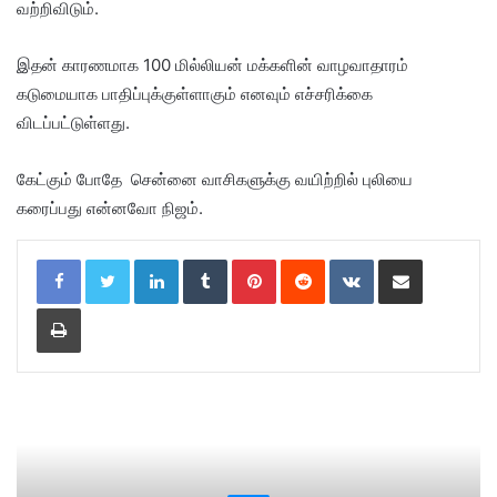
வற்றிவிடும்.
இதன் காரணமாக 100 மில்லியன் மக்களின் வாழவாதாரம்
கடுமையாக பாதிப்புக்குள்ளாகும் எனவும் எச்சரிக்கை
விடப்பட்டுள்ளது.
கேட்கும் போதே சென்னை வாசிகளுக்கு வயிற்றில் புலியை
கரைப்பது என்னவோ நிஜம்.
LinkedIn
Tumblr
Pinterest
Reddit
VKontakte
Share via Email
Print