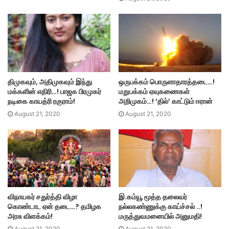
திமுகவும், அதிமுகவும் இந்து
ஒருபக்கம் பொருளாதாரத்தடை…!
மக்களின் எதிரி…! பாஜக பிரமுகர்
மறுபக்கம் ஏவுகணைகள்
நடிகை காயத்ரி ரகுராம்!
அறிமுகம்…! ‘தில்’ காட்டும் ஈரான்
August 21, 2020
August 21, 2020
விநாயகர் சதுர்த்தி விழா
இ.கம்யூ மூத்த தலைவர்
கொண்டாட ஏன் தடை…? தமிழக
நல்லகண்ணுக்கு காய்ச்சல் ..!
அரசு விளக்கம்!
மருத்துவமனையில் அனுமதி!
August 21, 2020
August 21, 2020