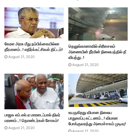
கேரள அரசு மீது நம்பிக்கையில்லா
தெலுங்கானாவில் ஸ்ரீசைலம்
தீர்மானம்..! எதிர்க்கட்சிகள் திட்டம்!
அணையின் நீர்மின் நிலையத்தில் தீ
விபத்து..!
August 21, 2020
August 21, 2020
உயருகிறது விமான நிலைய
பாஜக எம்.எல்.ஏ மாரடைப்பால் திடீர்
பாதுகாப்பு கட்டணம்…! விமான
மரணம்…! தொண்டர்கள் சோகம்!
போக்குவரத்து அமைச்சகம் முடிவு!
August 21, 2020
August 21, 2020