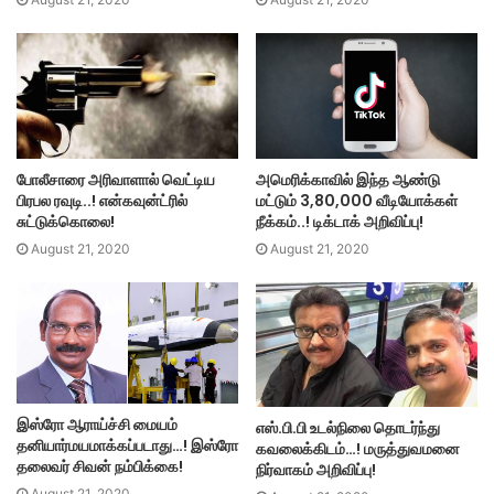
அமெரிக்காவில் இந்த ஆண்டு
போலீசாரை அரிவாளால் வெட்டிய
மட்டும் 3,80,000 வீடியோக்கள்
பிரபல ரவுடி..! என்கவுன்ட்ரில்
நீக்கம்..! டிக்டாக் அறிவிப்பு!
சுட்டுக்கொலை!
August 21, 2020
August 21, 2020
இஸ்ரோ ஆராய்ச்சி மையம்
எஸ்.பி.பி உடல்நிலை தொடர்ந்து
தனியார்மயமாக்கப்படாது…! இஸ்ரோ
கவலைக்கிடம்…! மருத்துவமனை
தலைவர் சிவன் நம்பிக்கை!
நிர்வாகம் அறிவிப்பு!
August 21, 2020