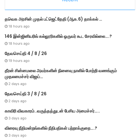
o
r
தவெக அரசின் முதல் பட்​ஜெட்தேதி (ஆக.6) தாக்​கல் …
i
e
18 hours ago
s
146 இன்ஜினியரிங் கல்லூரிகளில் ஒருவர் கூட சேரவில்லை….?
18 hours ago
தேவசெய்தி 4 / 8 / 26
19 hours ago
தீரன் சின்னமலை அவர்களின் நினைவு நாளில் போற்றி வணங்கும்
முதலமைச்சர் விஜய்…
2 days ago
தேவசெய்தி 3 / 8 / 26
2 days ago
காவிரி விவகாரம்..வருத்தத்துடன் பேசிய அமைச்சர்…..
3 days ago
விரைவு நீதிமன்றங்களில் நீதிபதிகள் பற்றாக்குறை….?
3 days ago