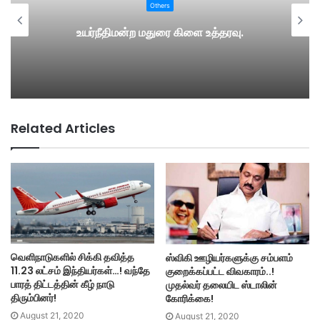
Others
உயர்நீதிமன்ற மதுரை கிளை உத்தரவு.
Related Articles
வெளிநாடுகளில் சிக்கி தவித்த
ஸ்விகி ஊழியர்களுக்கு சம்பளம்
11.23 லட்சம் இந்தியர்கள்…! வந்தே
குறைக்கப்பட்ட விவகாரம்..!
பாரத் திட்டத்தின் கீழ் நாடு
முதல்வர் தலையிட ஸ்டாலின்
திரும்பினர்!
கோரிக்கை!
August 21, 2020
August 21, 2020