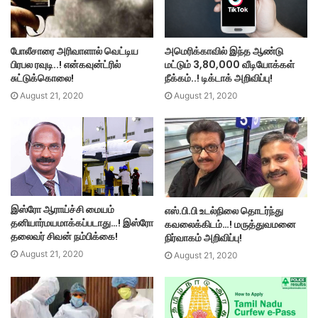
அமெரிக்காவில் இந்த ஆண்டு
போலீசாரை அரிவாளால் வெட்டிய
மட்டும் 3,80,000 வீடியோக்கள்
பிரபல ரவுடி..! என்கவுன்ட்ரில்
நீக்கம்..! டிக்டாக் அறிவிப்பு!
சுட்டுக்கொலை!
August 21, 2020
August 21, 2020
இஸ்ரோ ஆராய்ச்சி மையம்
எஸ்.பி.பி உடல்நிலை தொடர்ந்து
தனியார்மயமாக்கப்படாது…! இஸ்ரோ
கவலைக்கிடம்…! மருத்துவமனை
தலைவர் சிவன் நம்பிக்கை!
நிர்வாகம் அறிவிப்பு!
August 21, 2020
August 21, 2020