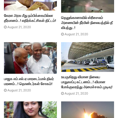
கேரள அரசு மீது நம்பிக்கையில்லா
தெலுங்கானாவில் ஸ்ரீசைலம்
தீர்மானம்..! எதிர்க்கட்சிகள் திட்டம்!
அணையின் நீர்மின் நிலையத்தில் தீ
விபத்து..!
August 21, 2020
August 21, 2020
உயருகிறது விமான நிலைய
பாஜக எம்.எல்.ஏ மாரடைப்பால் திடீர்
பாதுகாப்பு கட்டணம்…! விமான
மரணம்…! தொண்டர்கள் சோகம்!
போக்குவரத்து அமைச்சகம் முடிவு!
August 21, 2020
August 21, 2020