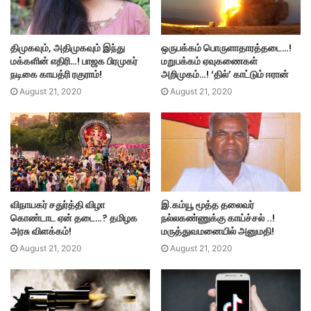
திமுகவும், அதிமுகவும் இந்து
ஒருபக்கம் பொருளாதாரத்தடை…!
மக்களின் எதிரி…! பாஜக பிரமுகர்
மறுபக்கம் ஏவுகணைகள்
நடிகை காயத்ரி ரகுராம்!
அறிமுகம்…! ‘தில்’ காட்டும் ஈரான்
August 21, 2020
August 21, 2020
விநாயகர் சதுர்த்தி விழா
இ.கம்யூ மூத்த தலைவர்
கொண்டாட ஏன் தடை…? தமிழக
நல்லகண்ணுக்கு காய்ச்சல் ..!
அரசு விளக்கம்!
மருத்துவமனையில் அனுமதி!
August 21, 2020
August 21, 2020