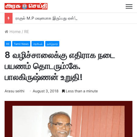
M
ராகுல் M.P மவுனமாக இருப்பது ஏன்? –ரவி சங்கர் பிரசாத் M.P பா ஜ சாடல்…
Home
/
RE
RE
Tamil News
அரசியல்
தமிழ்நாடு
8 வழிச்சாலைக்கு எதிராக நடை
பயணம் தொடரும்:கே.
பாலகிருஷ்ணன் உறுதி!
Arasu seithi
August 3, 2018
Less than a minute