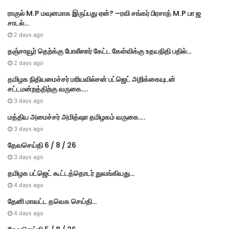
s
ராகுல் M.P மவுனமாக இருப்பது ஏன்? –ரவி சங்கர் பிரசாத் M.P பா ஜ
சாடல்…
2 days ago
தஞ்சாவூர் தெற்க்கு போலீஸார் கேட்ட கேள்விக்கு உதயநிதி பதில்…
2 days ago
தமி​ழ​க நிதியமைச்சர் மரியவில்சன் பட்ஜெட் அறிக்கையுடன்
சட்டமன்றத்திற்கு வருகை….
3 days ago
மத்திய அமைச்சர் அமித்ஷா தமிழகம் வருகை….
3 days ago
தேவசெய்தி 6 / 8 / 26
3 days ago
தமிழக பட்ஜெட் கூட்டத்தொடர் துவங்கியது…
4 days ago
தேனி மாவட்ட தவெக செய்தி…
4 days ago