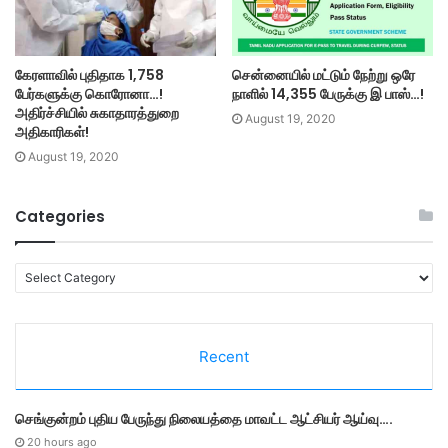
கேரளாவில் புதிதாக 1,758
சென்னையில் மட்டும் நேற்று ஒரே
பேர்களுக்கு கொரோனா…!
நாளில் 14,355 பேருக்கு இ பாஸ்…!
அதிர்ச்சியில் சுகாதாரத்துறை
August 19, 2020
அதிகாரிகள்!
August 19, 2020
Categories
C
a
t
e
Recent
g
o
r
செங்குன்றம் புதிய பேருந்து நிலையத்தை மாவட்ட ஆட்சியர் ஆய்வு….
i
e
20 hours ago