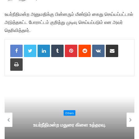
உயர்நீதிமன்ற அனுமதிக்கு பின்னரும் மீண்டும் கைது செய்யப்பட்டால்
அடுத்தகட்ட போராட்டம் குறித்து முடிவு செய்யப்படும் என அவர்
தெரிவித்தார்.
LinkedIn
Tumblr
Pinterest
Reddit
VKontakte
Share via Email
Print
Others
உயர்நீதிமன்ற மதுரை கிளை உத்தரவு.