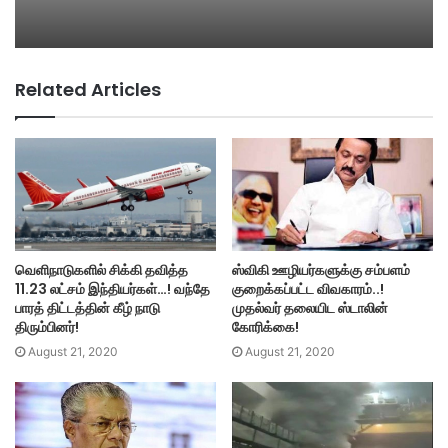
Related Articles
வெளிநாடுகளில் சிக்கி தவித்த
ஸ்விகி ஊழியர்களுக்கு சம்பளம்
11.23 லட்சம் இந்தியர்கள்…! வந்தே
குறைக்கப்பட்ட விவகாரம்..!
பாரத் திட்டத்தின் கீழ் நாடு
முதல்வர் தலையிட ஸ்டாலின்
திரும்பினர்!
கோரிக்கை!
August 21, 2020
August 21, 2020