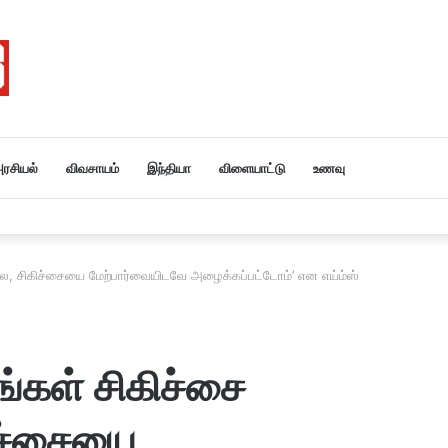
ரசியல்
விவசாயம்
இந்தியா
விளையாட்டு
உணவு
ர் அமித்ஷா தமிழகம் வருகை….
லை, சிகிச்சையை மேற்பார்வையிடவே அழைக்கப்பட்டோம்’ என எய்ம்ஸ்
்கள் சிகிச்சை
ிச்சையை