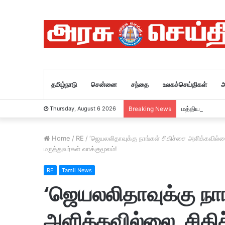
தமிழ்நாடு
சென்னை
சந்தை
உலகச்செய்திகள்
அ
மத்திய அமைச்ச
Thursday, August 6 2026
Breaking News
Home
/
RE
/
‘ஜெயலலிதாவுக்கு நாங்கள் சிகிச்சை அளிக்கவில்
மருத்துவர்கள் வாக்குமூலம்!
RE
Tamil News
‘ஜெயலலிதாவுக்கு நாங
அளிக்கவில்லை, சிக