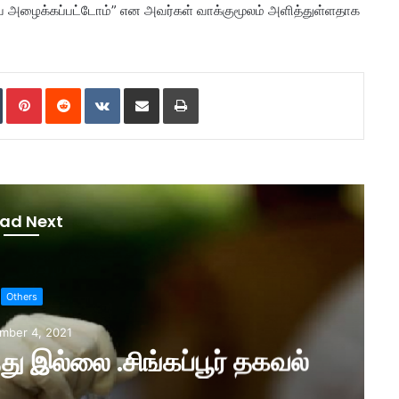
ே அழைக்கப்பட்டோம்” என அவர்கள் வாக்குமூலம் அளித்துள்ளதாக
Tumblr
Pinterest
Reddit
VKontakte
Share via Email
Print
ad Next
Others
mber 4, 2021
.ஓமிக்ரான் வைரஸ் ஆபத்து இல்லை .சிங்கப்பூர் தகவல்