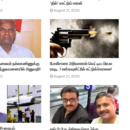
‘தில்’ காட்டும் ஈரான்
20
August 21, 2020
 தலைவர் நல்லகண்ணுக்கு
போலீசாரை அரிவாளால் வெட்டிய பிரபல
மருத்துவமனையில் அனுமதி!
ரவுடி..! என்கவுன்ட்ரில் சுட்டுக்கொலை!
20
August 21, 2020
சி மையம்
எஸ்.பி.பி உடல்நிலை தொடர்ந்து