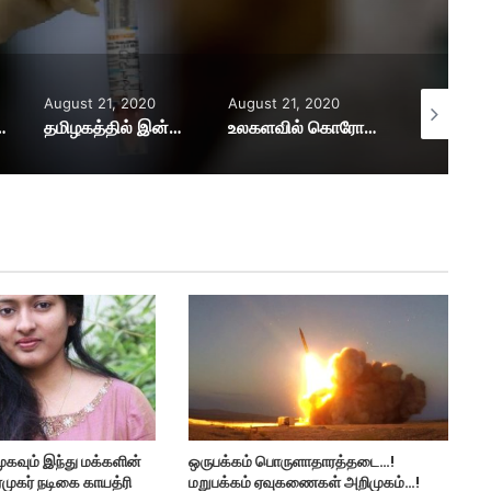
August 21, 2020
August 21, 2020
August 21,
ஜாம்நகர் திரும்பிய நபருக்கு உறுதி .
தமிழகத்தில் இன்றைய கொரோனா பாதிப்பு மற்றும் குணமடைந்தோர் விவரம்-சுகாதாரத்துறை!
உலகளவில் கொரோனா நோயாளிகளின் எண்ணிக்கை 2.28 கோடி..! அமெரிக்காவில் அதிகரிக்கும் பலிகள்!
ுகவும் இந்து மக்களின்
ஒருபக்கம் பொருளாதாரத்தடை…!
ரமுகர் நடிகை காயத்ரி
மறுபக்கம் ஏவுகணைகள் அறிமுகம்…!