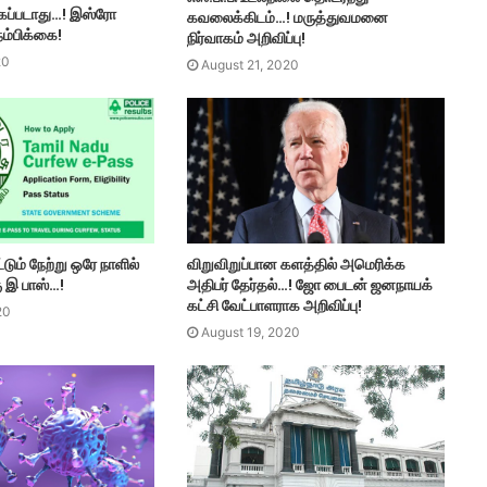
கப்படாது…! இஸ்ரோ
கவலைக்கிடம்…! மருத்துவமனை
ம்பிக்கை!
நிர்வாகம் அறிவிப்பு!
20
August 21, 2020
ும் நேற்று ஒரே நாளில்
விறுவிறுப்பான களத்தில் அமெரிக்க
ு இ பாஸ்…!
அதிபர் தேர்தல்…! ஜோ பைடன் ஜனநாயக்
கட்சி வேட்பாளராக அறிவிப்பு!
20
August 19, 2020