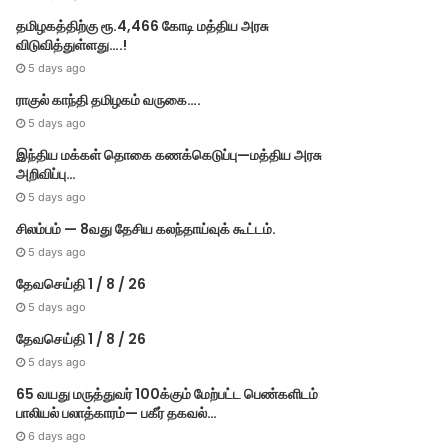
தமிழகத்திற்கு ரூ.4,466 கோடி மத்திய அரசு
விடுவித்துள்ளது….!
5 days ago
ராகுல் காந்தி தமிழகம் வருகை….
5 days ago
இந்திய மக்கள் தொகை கணக்கெடுப்பு—மத்திய அரசு
அறிவிப்பு…
5 days ago
சிலம்பம் — 8வது தேசிய கலந்தாய்வுக் கூட்டம்.
5 days ago
தேவசெய்தி 1 / 8 / 26
5 days ago
RE
தேவசெய்தி 1 / 8 / 26
December 4, 2021
5 days ago
இந்தியாவில் புதிய வைரைஸ் நோய் குஜராத்தின்
65 வயது மருத்துவர் 100க்கும் மேற்பட்ட பெண்களிடம்
பாலியல் பலாத்காரம்— பகீர் தகவல்…
ஜாம்நகர் திரும்பிய நபர
6 days ago