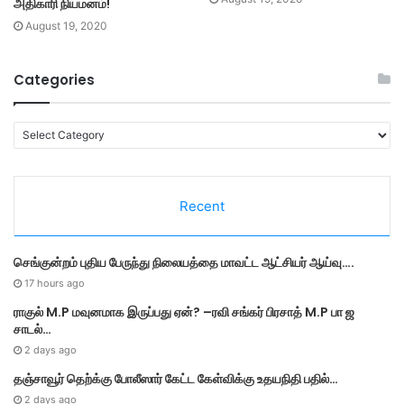
அதிகாரி நியமனம்!
August 19, 2020
Categories
C
a
t
e
Recent
g
o
r
செங்குன்றம் புதிய பேருந்து நிலையத்தை மாவட்ட ஆட்சியர் ஆய்வு….
i
e
17 hours ago
s
ராகுல் M.P மவுனமாக இருப்பது ஏன்? –ரவி சங்கர் பிரசாத் M.P பா ஜ
சாடல்…
2 days ago
தஞ்சாவூர் தெற்க்கு போலீஸார் கேட்ட கேள்விக்கு உதயநிதி பதில்…
2 days ago