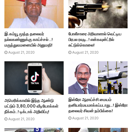
இ.கம்யூ மூத்த தலைவர்
போலீசாரை அரிவாளால் வெட்டிய
நல்லகண்ணுக்கு காய்ச்சல் ..!
பிரபல ரவுடி..! என்கவுன்ட்ரில்
மருத்துவமனையில் அனுமதி!
சுட்டுக்கொலை!
August 21, 2020
August 21, 2020
இஸ்ரோ ஆராய்ச்சி மையம்
அமெரிக்காவில் இந்த ஆண்டு
தனியார்மயமாக்கப்படாது…! இஸ்ரோ
மட்டும் 3,80,000 வீடியோக்கள்
தலைவர் சிவன் நம்பிக்கை!
நீக்கம்..! டிக்டாக் அறிவிப்பு!
August 21, 2020
August 21, 2020