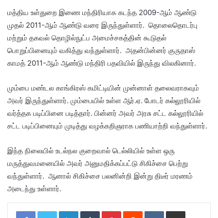
மத்திய உள்துறை இணை மந்திரியாக கடந்த 2009-ஆம் ஆண்டு
முதல் 2011-ஆம் ஆண்டு வரை இருந்துள்ளார். தொலைதொடர்பு
மற்றும் தகவல் தொழில்நுட்ப அமைச்சகத்தின் கூடுதல்
பொறுப்பினையும் வகித்து வந்துள்ளார். அதன்பின்னர் குருதாஸ்
காமத் 2011-ஆம் ஆண்டு மந்திரி பதவியில் இருந்து விலகினார்.
மும்பை மண்டல காங்கிரஸ் கமிட்டியின் முன்னாள் தலைவராகவும்
அவர் இருந்துள்ளார். மும்பையில் உள்ள ஆர்.ஏ. போடர் கல்லூரியில்
வர்த்தக படிப்பினை படித்தார். பின்னர் அவர் அரசு சட்ட கல்லூரியில்
சட்ட படிப்பினையும் முடித்து வழக்கறிஞராக பணியாற்றி வந்துள்ளார்.
இந்த நிலையில் உடல்நல குறைவால் டெல்லியில் உள்ள ஒரு
மருத்துவமனையில் அவர் அனுமதிக்கப்பட்டு சிகிச்சை பெற்று
வந்துள்ளார். ஆனால் சிகிச்சை பலனின்றி இன்று திடீர் மரணம்
அடைந்து உள்ளார்.
LinkedIn
Tumblr
Pinterest
Reddit
VKontakte
Share via Email