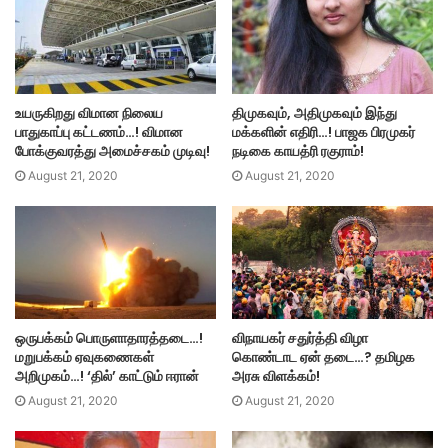
உயருகிறது விமான நிலைய
திமுகவும், அதிமுகவும் இந்து
பாதுகாப்பு கட்டணம்…! விமான
மக்களின் எதிரி…! பாஜக பிரமுகர்
போக்குவரத்து அமைச்சகம் முடிவு!
நடிகை காயத்ரி ரகுராம்!
August 21, 2020
August 21, 2020
ஒருபக்கம் பொருளாதாரத்தடை…!
விநாயகர் சதுர்த்தி விழா
மறுபக்கம் ஏவுகணைகள்
கொண்டாட ஏன் தடை…? தமிழக
அறிமுகம்…! ‘தில்’ காட்டும் ஈரான்
அரசு விளக்கம்!
August 21, 2020
August 21, 2020