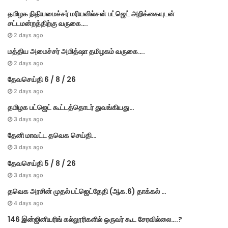
தமி​ழ​க நிதியமைச்சர் மரியவில்சன் பட்ஜெட் அறிக்கையுடன்
சட்டமன்றத்திற்கு வருகை….
2 days ago
மத்திய அமைச்சர் அமித்ஷா தமிழகம் வருகை….
2 days ago
தேவசெய்தி 6 / 8 / 26
2 days ago
தமிழக பட்ஜெட் கூட்டத்தொடர் துவங்கியது…
3 days ago
தேனி மாவட்ட தவெக செய்தி…
3 days ago
தேவசெய்தி 5 / 8 / 26
3 days ago
தவெக அரசின் முதல் பட்​ஜெட்தேதி (ஆக.6) தாக்​கல் …
4 days ago
146 இன்ஜினியரிங் கல்லூரிகளில் ஒருவர் கூட சேரவில்லை….?