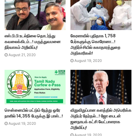
எஸ்.பி.பி உடல்நிலை தொடர்ந்து
கேரளாவில் புதிதாக 1,758
கவலைக்கிடம்…! மருத்துவமனை
பேர்களுக்கு கொரோனா…!
நிர்வாகம் அறிவிப்பு!
அதிர்ச்சியில் சுகாதாரத்துறை
அதிகாரிகள்!
August 21, 2020
August 19, 2020
சென்னையில் மட்டும் நேற்று ஒரே
விறுவிறுப்பான களத்தில் அமெரிக்க
நாளில் 14,355 பேருக்கு இ பாஸ்…!
அதிபர் தேர்தல்…! ஜோ பைடன்
ஜனநாயக் கட்சி வேட்பாளராக
August 19, 2020
அறிவிப்பு!
August 19, 2020