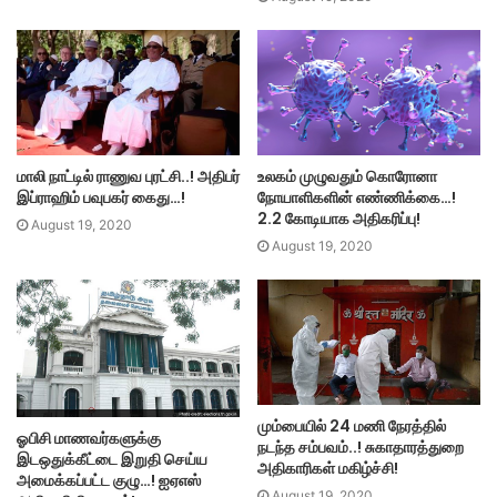
மாலி நாட்டில் ராணுவ புரட்சி..! அதிபர்
உலகம் முழுவதும் கொரோனா
இப்ராஹிம் பவுபகர் கைது…!
நோயாளிகளின் எண்ணிக்கை…!
2.2 கோடியாக அதிகரிப்பு!
August 19, 2020
August 19, 2020
மும்பையில் 24 மணி நேரத்தில்
ஓபிசி மாணவர்களுக்கு
நடந்த சம்பவம்..! சுகாதாரத்துறை
இடஒதுக்கீட்டை இறுதி செய்ய
அதிகாரிகள் மகிழ்ச்சி!
அமைக்கப்பட்ட குழு…! ஐஏஎஸ்
August 19, 2020