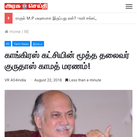
M
ராகுல் M.P மவுனமாக இருப்பது ஏன்? –ரவி சங்கர் பிரசாத் M.P பா ஜ சாடல்…
Home
/
RE
RE
Tamil News
இந்தியா
காங்கிரஸ் கட்சியின் மூத்த தலைவர்
குருதாஸ் காமத் மரணம்!
VR 404india
August 22, 2018
Less than a minute