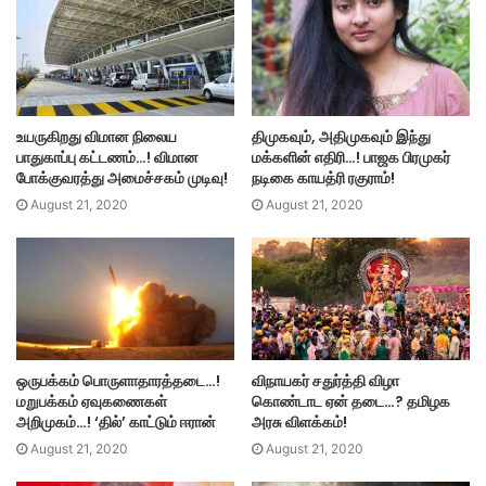
உயருகிறது விமான நிலைய
திமுகவும், அதிமுகவும் இந்து
பாதுகாப்பு கட்டணம்…! விமான
மக்களின் எதிரி…! பாஜக பிரமுகர்
போக்குவரத்து அமைச்சகம் முடிவு!
நடிகை காயத்ரி ரகுராம்!
August 21, 2020
August 21, 2020
ஒருபக்கம் பொருளாதாரத்தடை…!
விநாயகர் சதுர்த்தி விழா
மறுபக்கம் ஏவுகணைகள்
கொண்டாட ஏன் தடை…? தமிழக
அறிமுகம்…! ‘தில்’ காட்டும் ஈரான்
அரசு விளக்கம்!
August 21, 2020
August 21, 2020