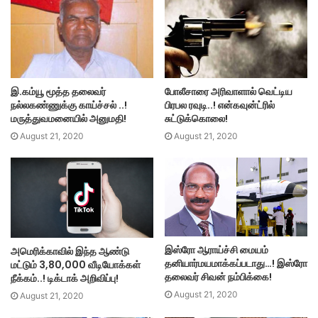
இ.கம்யூ மூத்த தலைவர்
போலீசாரை அரிவாளால் வெட்டிய
நல்லகண்ணுக்கு காய்ச்சல் ..!
பிரபல ரவுடி..! என்கவுன்ட்ரில்
மருத்துவமனையில் அனுமதி!
சுட்டுக்கொலை!
August 21, 2020
August 21, 2020
இஸ்ரோ ஆராய்ச்சி மையம்
அமெரிக்காவில் இந்த ஆண்டு
தனியார்மயமாக்கப்படாது…! இஸ்ரோ
மட்டும் 3,80,000 வீடியோக்கள்
தலைவர் சிவன் நம்பிக்கை!
நீக்கம்..! டிக்டாக் அறிவிப்பு!
August 21, 2020
August 21, 2020