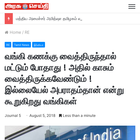
M
மத்திய அமைச்சர் அமித்ஷா தமிழகம் வருகை….
Home
/
RE
RE
Tamil News
இந்தியா
வங்கி கணக்கு வைத்திருந்தால்
மட்டும் போதாது ! அதில் காசும்
வைத்திருக்கவேண்டும் !
இல்லையேல் அபராதம்தான் என்று
கூறுகிறது வங்கிகள்
Journal 5
August 5, 2018
Less than a minute