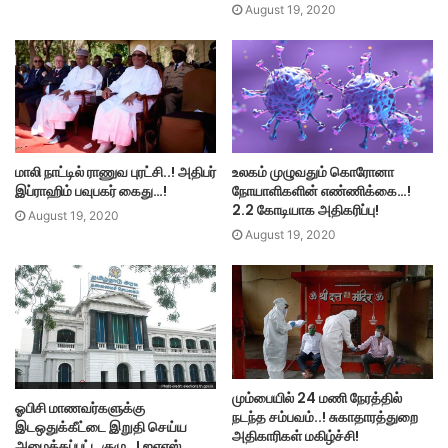
August 19, 2020
மாலி நாட்டில் ராணுவ புரட்சி..! அதிபர்
உலகம் முழுவதும் கொரோனா
இப்ராஹிம் பவுபகர் கைது…!
நோயாளிகளின் எண்ணிக்கை…!
2.2 கோடியாக அதிகரிப்பு!
August 19, 2020
August 19, 2020
மும்பையில் 24 மணி நேரத்தில்
ஓபிசி மாணவர்களுக்கு
நடந்த சம்பவம்..! சுகாதாரத்துறை
இடஒதுக்கீட்டை இறுதி செய்ய
அதிகாரிகள் மகிழ்ச்சி!
அமைக்கப்பட்ட குழு…! ஐஏஎஸ்