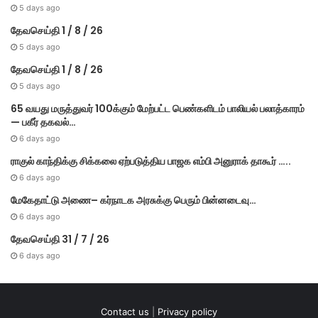
5 days ago
தேவசெய்தி 1 / 8 / 26
5 days ago
தேவசெய்தி 1 / 8 / 26
5 days ago
65 வயது மருத்துவர் 100க்கும் மேற்பட்ட பெண்களிடம் பாலியல் பலாத்காரம்
— பகீர் தகவல்…
6 days ago
ராகுல் காந்திக்கு சிக்கலை ஏற்படுத்திய பாஜக எம்பி அனுராக் தாகூர் …..
6 days ago
மேகே​தாட்டு அணை– கர்​நாடக அரசுக்கு பெரும் பின்​னடைவு…
6 days ago
தேவசெய்தி 31 / 7 / 26
6 days ago
Contact us
|
Privacy policy