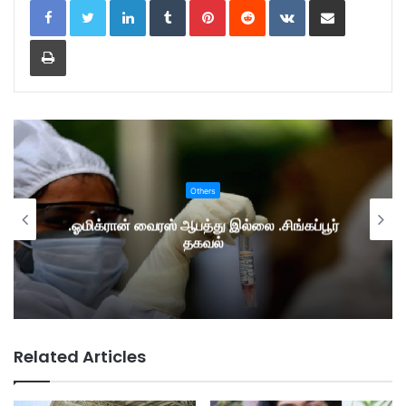
Print
Others
.ஓமிக்ரான் வைரஸ் ஆபத்து இல்லை .சிங்கப்பூர்
தகவல்
Related Articles