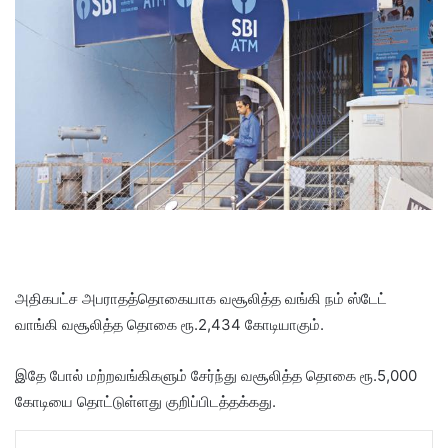
அதிகபட்ச அபராதத்தொகையாக வசூலித்த வங்கி நம் ஸ்டேட்
வாங்கி வசூலித்த தொகை ரூ.2,434 கோடியாகும்.
இதே போல் மற்றவங்கிகளும் சேர்ந்து வசூலித்த தொகை ரூ.5,000
கோடியை தொட்டுள்ளது குறிப்பிடத்தக்கது.
LinkedIn
Tumblr
Pinterest
Reddit
VKontakte
Share via Email