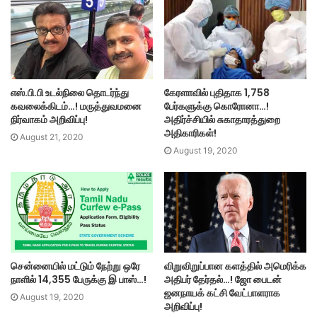
எஸ்.பி.பி உடல்நிலை தொடர்ந்து
கேரளாவில் புதிதாக 1,758
கவலைக்கிடம்…! மருத்துவமனை
பேர்களுக்கு கொரோனா…!
நிர்வாகம் அறிவிப்பு!
அதிர்ச்சியில் சுகாதாரத்துறை
அதிகாரிகள்!
August 21, 2020
August 19, 2020
சென்னையில் மட்டும் நேற்று ஒரே
விறுவிறுப்பான களத்தில் அமெரிக்க
நாளில் 14,355 பேருக்கு இ பாஸ்…!
அதிபர் தேர்தல்…! ஜோ பைடன்
ஜனநாயக் கட்சி வேட்பாளராக
August 19, 2020
அறிவிப்பு!