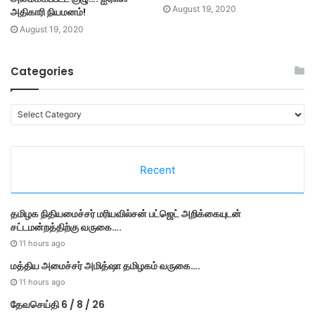
August 19, 2020
அதிகாரி நியமனம்!
August 19, 2020
Categories
C
a
t
e
Recent
g
o
r
தமி​ழ​க நிதியமைச்சர் மரியவில்சன் பட்ஜெட் அறிக்கையுடன்
i
சட்டமன்றத்திற்கு வருகை….
e
s
11 hours ago
மத்திய அமைச்சர் அமித்ஷா தமிழகம் வருகை….
11 hours ago
தேவசெய்தி 6 / 8 / 26