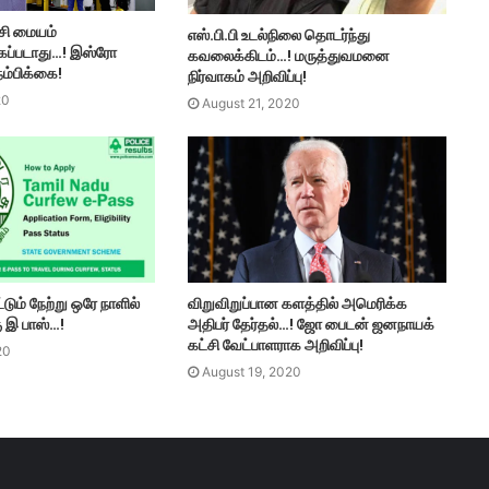
சி மையம்
எஸ்.பி.பி உடல்நிலை தொடர்ந்து
கப்படாது…! இஸ்ரோ
கவலைக்கிடம்…! மருத்துவமனை
ம்பிக்கை!
நிர்வாகம் அறிவிப்பு!
20
August 21, 2020
ும் நேற்று ஒரே நாளில்
விறுவிறுப்பான களத்தில் அமெரிக்க
ு இ பாஸ்…!
அதிபர் தேர்தல்…! ஜோ பைடன் ஜனநாயக்
கட்சி வேட்பாளராக அறிவிப்பு!
20
August 19, 2020