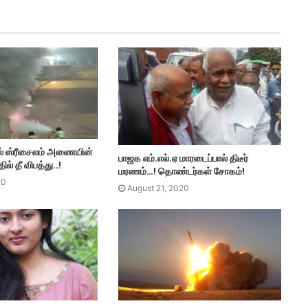
் ஸ்ரீசைலம் அணையின்
பாஜக எம்.எல்.ஏ மாரடைப்பால் திடீர்
ில் தீ விபத்து..!
மரணம்…! தொண்டர்கள் சோகம்!
20
August 21, 2020