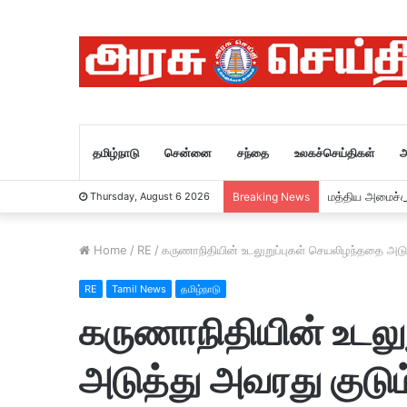
தமிழ்நாடு
சென்னை
சந்தை
உலகச்செய்திகள்
அ
மத்திய அமைச்ச
Thursday, August 6 2026
Breaking News
Home
/
RE
/
கருணாநிதியின் உடலுறுப்புகள் செயலிழந்ததை அட
RE
Tamil News
தமிழ்நாடு
கருணாநிதியின் உடலு
அடுத்து அவரது குடு