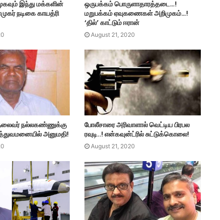
ுகவும் இந்து மக்களின்
ஒருபக்கம் பொருளாதாரத்தடை…!
ரமுகர் நடிகை காயத்ரி
மறுபக்கம் ஏவுகணைகள் அறிமுகம்…!
‘தில்’ காட்டும் ஈரான்
20
August 21, 2020
 தலைவர் நல்லகண்ணுக்கு
போலீசாரை அரிவாளால் வெட்டிய பிரபல
மருத்துவமனையில் அனுமதி!
ரவுடி..! என்கவுன்ட்ரில் சுட்டுக்கொலை!
20
August 21, 2020