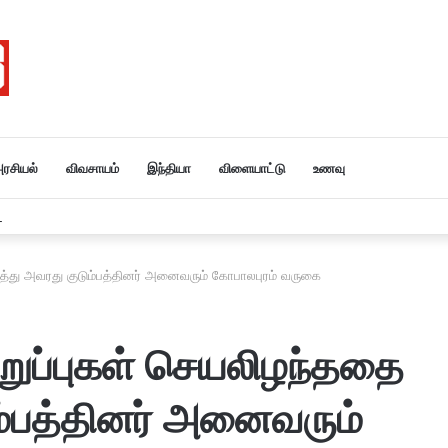
ரசியல்
விவசாயம்
இந்தியா
விளையாட்டு
உணவு
ர் அமித்ஷா தமிழகம் வருகை….
ுத்து அவரது குடும்பத்தினர் அனைவரும் கோபாலபுரம் வருகை
றுப்புகள் செயலிழந்ததை
ம்பத்தினர் அனைவரும்