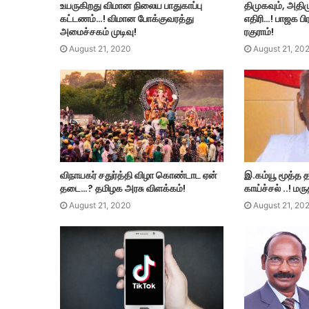
உயருகிறது விமான நிலைய பாதுகாப்பு
திமுகவும், அதிம
கட்டணம்…! விமான போக்குவரத்து
எதிரி…! பாஜக பி
அமைச்சகம் முடிவு!
ரகுராம்!
August 21, 2020
August 21, 20
விநாயகர் சதுர்த்தி விழா கொண்டாட ஏன்
இ.கம்யூ மூத்த
தடை…? தமிழக அரசு விளக்கம்!
காய்ச்சல் ..! 
August 21, 2020
August 21, 20