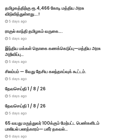
தமிழகத்திற்கு ரூ.4,466 கோடி மத்திய அரசு
விடுவித்துள்ளது….!
5 days ago
ராகுல் காந்தி தமிழகம் வருகை….
5 days ago
இந்திய மக்கள் தொகை கணக்கெடுப்பு—மத்திய அரசு
அறிவிப்பு…
5 days ago
சிலம்பம் — 8வது தேசிய கலந்தாய்வுக் கூட்டம்.
5 days ago
தேவசெய்தி 1 / 8 / 26
5 days ago
தேவசெய்தி 1 / 8 / 26
5 days ago
65 வயது மருத்துவர் 100க்கும் மேற்பட்ட பெண்களிடம்
பாலியல் பலாத்காரம்— பகீர் தகவல்…
6 days ago