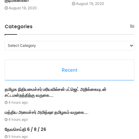
குடிமகன்கள்!
August 19, 2020
August 19, 2020
Categories
C
a
t
e
Recent
g
o
r
தமி​ழ​க நிதியமைச்சர் மரியவில்சன் பட்ஜெட் அறிக்கையுடன்
i
சட்டமன்றத்திற்கு வருகை….
e
s
4 hours ago
மத்திய அமைச்சர் அமித்ஷா தமிழகம் வருகை….
4 hours ago
தேவசெய்தி 6 / 8 / 26
5 hours ago