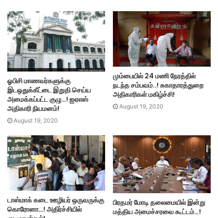
மும்பையில் 24 மணி நேரத்தில்
ஓபிசி மாணவர்களுக்கு
நடந்த சம்பவம்..! சுகாதாரத்துறை
இடஒதுக்கீட்டை இறுதி செய்ய
அதிகாரிகள் மகிழ்ச்சி!
அமைக்கப்பட்ட குழு…! ஐஏஎஸ்
August 19, 2020
அதிகாரி நியமனம்!
August 19, 2020
டாஸ்மாக் கடை ஊழியர் ஒருவருக்கு
பிரதமர் மோடி தலைமையில் இன்று
கொரோனா…! அதிர்ச்சியில்
மத்திய அமைச்சரவை கூட்டம்…!