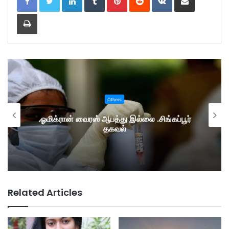
Print
Others
.ஓமிக்ரான் வைரஸ் ஆபத்து இல்லை .சிங்கப்பூர்
தகவல்
Related Articles