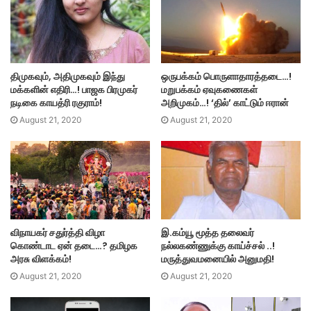
திமுகவும், அதிமுகவும் இந்து
ஒருபக்கம் பொருளாதாரத்தடை…!
மக்களின் எதிரி…! பாஜக பிரமுகர்
மறுபக்கம் ஏவுகணைகள்
நடிகை காயத்ரி ரகுராம்!
அறிமுகம்…! ‘தில்’ காட்டும் ஈரான்
August 21, 2020
August 21, 2020
விநாயகர் சதுர்த்தி விழா
இ.கம்யூ மூத்த தலைவர்
கொண்டாட ஏன் தடை…? தமிழக
நல்லகண்ணுக்கு காய்ச்சல் ..!
அரசு விளக்கம்!
மருத்துவமனையில் அனுமதி!
August 21, 2020
August 21, 2020