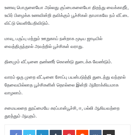
உணவு பொருளையோ அல்லது குப்பைகளையோ திறந்து வைக்காதீர்,
உயிர் பிழைக்க உணவின்றி தவிக்கும் பூச்சிகள் தாமாகவே நம் வீட்டை
விட்டு வெளியேறிவிடும்.
மாவு, பருப்பு மற்றும் ஊறுகாய் நன்றாக மூடிய ஜாடியில்
வைத்திருந்தால் அவற்றில் பூச்சிகள் வராது.
தினமும் வீட்டினை தண்ணீர் கொண்டு துடைக்க வேண்டும்.
வாரம் ஒரு முறை வீட்டினை சோப்பு பயன்படுத்தி துடைத்து வந்தால்
தேவையில்லாத பூச்சிகளின் தொல்லை இன்றி ஆரோக்கியமாக
வாழலாம்.
சமையலறை தூய்மையே கரப்பான்பூச்சி, ஈ, பல்லி ஆகியவற்றை
துரத்தும் ஆயுதம்.
LinkedIn
Tumblr
Pinterest
Reddit
VKontakte
Share via Email