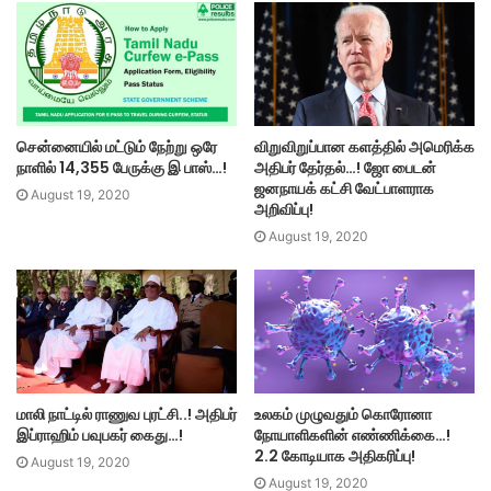
சென்னையில் மட்டும் நேற்று ஒரே
விறுவிறுப்பான களத்தில் அமெரிக்க
நாளில் 14,355 பேருக்கு இ பாஸ்…!
அதிபர் தேர்தல்…! ஜோ பைடன்
ஜனநாயக் கட்சி வேட்பாளராக
August 19, 2020
அறிவிப்பு!
August 19, 2020
மாலி நாட்டில் ராணுவ புரட்சி..! அதிபர்
உலகம் முழுவதும் கொரோனா
இப்ராஹிம் பவுபகர் கைது…!
நோயாளிகளின் எண்ணிக்கை…!
2.2 கோடியாக அதிகரிப்பு!
August 19, 2020
August 19, 2020