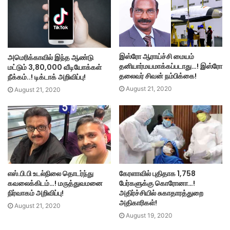
இஸ்ரோ ஆராய்ச்சி மையம்
அமெரிக்காவில் இந்த ஆண்டு
தனியார்மயமாக்கப்படாது…! இஸ்ரோ
மட்டும் 3,80,000 வீடியோக்கள்
தலைவர் சிவன் நம்பிக்கை!
நீக்கம்..! டிக்டாக் அறிவிப்பு!
August 21, 2020
August 21, 2020
எஸ்.பி.பி உடல்நிலை தொடர்ந்து
கேரளாவில் புதிதாக 1,758
கவலைக்கிடம்…! மருத்துவமனை
பேர்களுக்கு கொரோனா…!
நிர்வாகம் அறிவிப்பு!
அதிர்ச்சியில் சுகாதாரத்துறை
அதிகாரிகள்!
August 21, 2020
August 19, 2020