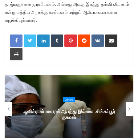
தாஜ்மஹாலை மூடிவிடலாம். அல்லது அதை இடித்து தள்ளி விடலாம்
என்று மத்திய அரசுக்கு கண்டனம் மற்றும் ஆலோசனைகளை
வழங்கியுள்ளனர்.
LinkedIn
Tumblr
Pinterest
Reddit
VKontakte
Share via Email
Print
Others
.ஓமிக்ரான் வைரஸ் ஆபத்து இல்லை .சிங்கப்பூர்
தகவல்