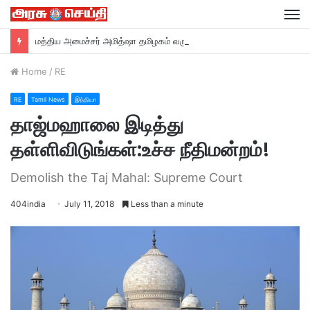
M
மத்திய அமைச்சர் அமித்ஷா தமிழகம் வருகை….
Home
/
RE
RE
Tamil News
இந்தியா
தாஜ்மஹாலை இடித்து
தள்ளிவிடுங்கள்:உச்ச நீதிமன்றம்!
Demolish the Taj Mahal: Supreme Court
404india
July 11, 2018
Less than a minute