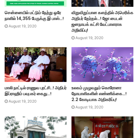
சென்னையில் மட்டும் நேற்று ஒரே
விறுவிறுப்பான களத்தில் அமெரிக்க
நாளில் 14,355 பேருக்கு இ பாஸ்…!
அதிபர் தேர்தல்…! ஜோ பைடன்
ஜனநாயக் கட்சி வேட்பாளராக
August 19, 2020
அறிவிப்பு!
August 19, 2020
மாலி நாட்டில் ராணுவ புரட்சி..! அதிபர்
உலகம் முழுவதும் கொரோனா
இப்ராஹிம் பவுபகர் கைது…!
நோயாளிகளின் எண்ணிக்கை…!
2.2 கோடியாக அதிகரிப்பு!
August 19, 2020
August 19, 2020