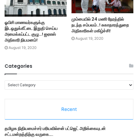
மும்பையில் 24 மணி நேரத்தில்
ஓபிசி மாணவர்களுக்கு
நடந்த சம்பவம்..! சுகாதாரத்துறை
இடஒதுக்கீட்டை இறுதி செய்ய
அதிகாரிகள் மகிழ்ச்சி!
அமைக்கப்பட்ட குழு…! ஐஏஎஸ்
August 19, 2020
அதிகாரி நியமனம்!
August 19, 2020
Categories
C
a
t
e
Recent
g
o
r
தமி​ழ​க நிதியமைச்சர் மரியவில்சன் பட்ஜெட் அறிக்கையுடன்
i
சட்டமன்றத்திற்கு வருகை….
e