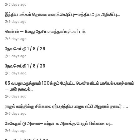
5 days ago
இந்திய மக்கள் தொகை கணக்கெடுப்பு—மத்திய அரசு அறிவிப்பு…
5 days ago
சிலம்பம் — 8வது தேசிய கலந்தாய்வுக் கூட்டம்.
5 days ago
தேவசெய்தி 1 / 8 / 26
5 days ago
தேவசெய்தி 1 / 8 / 26
5 days ago
65 வயது மருத்துவர் 100க்கும் மேற்பட்ட பெண்களிடம் பாலியல் பலாத்காரம்
— பகீர் தகவல்…
6 days ago
ராகுல் காந்திக்கு சிக்கலை ஏற்படுத்திய பாஜக எம்பி அனுராக் தாகூர் …..
6 days ago
மேகே​தாட்டு அணை– கர்​நாடக அரசுக்கு பெரும் பின்​னடைவு…
6 days ago