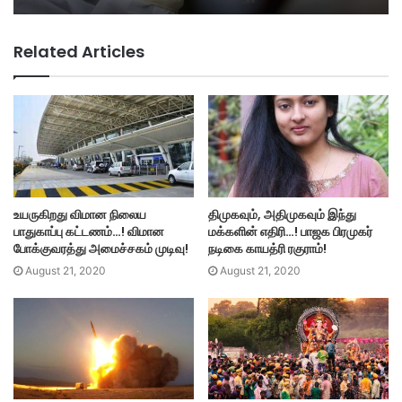
Related Articles
உயருகிறது விமான நிலைய
திமுகவும், அதிமுகவும் இந்து
பாதுகாப்பு கட்டணம்…! விமான
மக்களின் எதிரி…! பாஜக பிரமுகர்
போக்குவரத்து அமைச்சகம் முடிவு!
நடிகை காயத்ரி ரகுராம்!
August 21, 2020
August 21, 2020