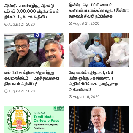
இஸ்ரோ ஆராய்ச்சி மையம்
அமெரிக்காவில் இந்த ஆண்டு
தனியார்மயமாக்கப்படாது…! இஸ்ரோ
மட்டும் 3,80,000 வீடியோக்கள்
தலைவர் சிவன் நம்பிக்கை!
நீக்கம்..! டிக்டாக் அறிவிப்பு!
August 21, 2020
August 21, 2020
எஸ்.பி.பி உடல்நிலை தொடர்ந்து
கேரளாவில் புதிதாக 1,758
கவலைக்கிடம்…! மருத்துவமனை
பேர்களுக்கு கொரோனா…!
நிர்வாகம் அறிவிப்பு!
அதிர்ச்சியில் சுகாதாரத்துறை
அதிகாரிகள்!
August 21, 2020
August 19, 2020