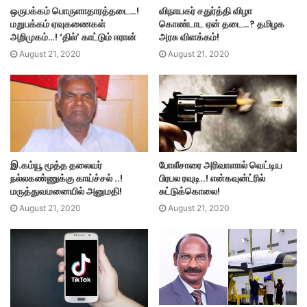
ஒருபக்கம் பொருளாதாரத்தடை…!
விநாயகர் சதுர்த்தி விழா
மறுபக்கம் ஏவுகணைகள்
கொண்டாட ஏன் தடை…? தமிழக
அறிமுகம்…! ‘தில்’ காட்டும் ஈரான்
அரசு விளக்கம்!
August 21, 2020
August 21, 2020
இ.கம்யூ மூத்த தலைவர்
போலீசாரை அரிவாளால் வெட்டிய
நல்லகண்ணுக்கு காய்ச்சல் ..!
பிரபல ரவுடி..! என்கவுன்ட்ரில்
மருத்துவமனையில் அனுமதி!
சுட்டுக்கொலை!
August 21, 2020
August 21, 2020