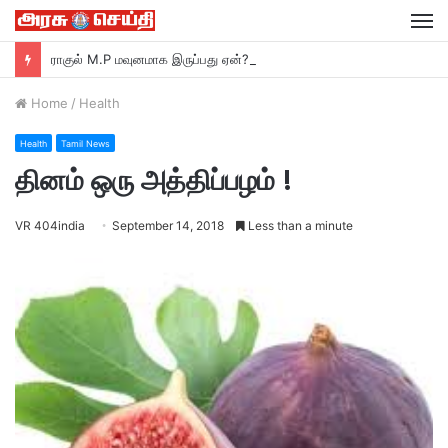
M
ராகுல் M.P மவுனமாக இருப்பது ஏன்? –ரவி சங்கர் பிரசாத் M.P பா ஜ சாடல்…
Home
/
Health
Health
Tamil News
தினம் ஒரு அத்திப்பழம் !
VR 404india
September 14, 2018
Less than a minute