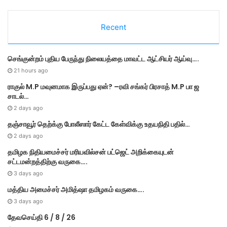
t
e
Recent
g
o
r
செங்குன்றம் புதிய பேருந்து நிலையத்தை மாவட்ட ஆட்சியர் ஆய்வு….
i
e
21 hours ago
s
ராகுல் M.P மவுனமாக இருப்பது ஏன்? –ரவி சங்கர் பிரசாத் M.P பா ஜ
சாடல்…
2 days ago
தஞ்சாவூர் தெற்க்கு போலீஸார் கேட்ட கேள்விக்கு உதயநிதி பதில்…
2 days ago
தமி​ழ​க நிதியமைச்சர் மரியவில்சன் பட்ஜெட் அறிக்கையுடன்
சட்டமன்றத்திற்கு வருகை….
3 days ago
மத்திய அமைச்சர் அமித்ஷா தமிழகம் வருகை….
3 days ago
தேவசெய்தி 6 / 8 / 26