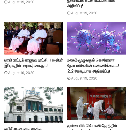
ஜனநாயக் கட்சி வேட்பாளராக
August 19, 2020
அறிவிப்பு!
August 19, 2020
மாலி நாட்டில் ராணுவ புரட்சி..! அதிபர்
உலகம் முழுவதும் கொரோனா
இப்ராஹிம் பவுபகர் கைது…!
நோயாளிகளின் எண்ணிக்கை…!
2.2 கோடியாக அதிகரிப்பு!
August 19, 2020
August 19, 2020
மும்பையில் 24 மணி நேரத்தில்
ஓபிசி மாணவர்களுக்கு