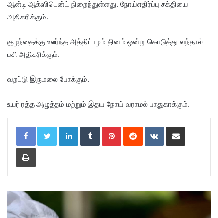
ஆன்டி ஆக்ஸிடென்ட் நிறைந்துள்ளது. நோய்எதிர்ப்பு சக்தியை
அதிகரிக்கும்.
குழந்தைக்கு உலர்ந்த அத்திப்பழம் தினம் ஒன்று கொடுத்து வந்தால்
பசி அதிகரிக்கும்.
வறட்டு இருமலை போக்கும்.
உயர் ரத்த அழுத்தம் மற்றும் இதய நோய் வராமல் பாதுகாக்கும்.
LinkedIn
Tumblr
Pinterest
Reddit
VKontakte
Share via Email
Print