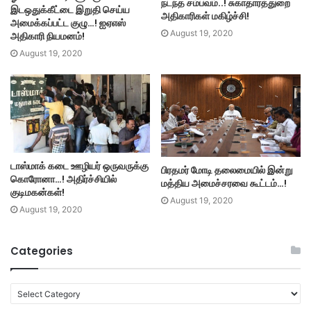
நடந்த சம்பவம்..! சுகாதாரத்துறை
இடஒதுக்கீட்டை இறுதி செய்ய
அதிகாரிகள் மகிழ்ச்சி!
அமைக்கப்பட்ட குழு…! ஐஏஎஸ்
August 19, 2020
அதிகாரி நியமனம்!
August 19, 2020
டாஸ்மாக் கடை ஊழியர் ஒருவருக்கு
பிரதமர் மோடி தலைமையில் இன்று
கொரோனா…! அதிர்ச்சியில்
மத்திய அமைச்சரவை கூட்டம்…!
குடிமகன்கள்!
August 19, 2020
August 19, 2020
Categories
C
a