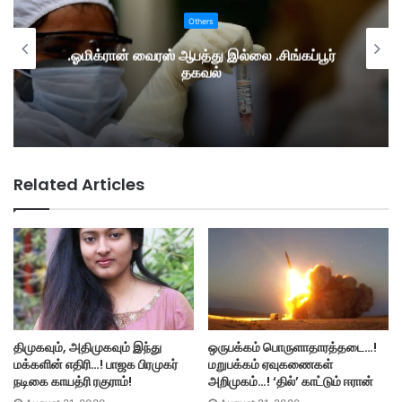
Others
.ஓமிக்ரான் வைரஸ் ஆபத்து இல்லை .சிங்கப்பூர்
தகவல்
Related Articles
திமுகவும், அதிமுகவும் இந்து
ஒருபக்கம் பொருளாதாரத்தடை…!
மக்களின் எதிரி…! பாஜக பிரமுகர்
மறுபக்கம் ஏவுகணைகள்
நடிகை காயத்ரி ரகுராம்!
அறிமுகம்…! ‘தில்’ காட்டும் ஈரான்