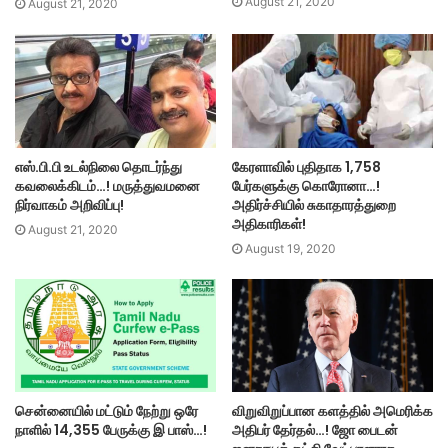
August 21, 2020
August 21, 2020
எஸ்.பி.பி உடல்நிலை தொடர்ந்து
கேரளாவில் புதிதாக 1,758
கவலைக்கிடம்…! மருத்துவமனை
பேர்களுக்கு கொரோனா…!
நிர்வாகம் அறிவிப்பு!
அதிர்ச்சியில் சுகாதாரத்துறை
அதிகாரிகள்!
August 21, 2020
August 19, 2020
சென்னையில் மட்டும் நேற்று ஒரே
விறுவிறுப்பான களத்தில் அமெரிக்க
நாளில் 14,355 பேருக்கு இ பாஸ்…!
அதிபர் தேர்தல்…! ஜோ பைடன்