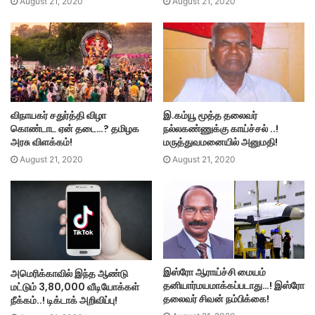
August 21, 2020
August 21, 2020
விநாயகர் சதுர்த்தி விழா
இ.கம்யூ மூத்த தலைவர்
கொண்டாட ஏன் தடை…? தமிழக
நல்லகண்ணுக்கு காய்ச்சல் ..!
அரசு விளக்கம்!
மருத்துவமனையில் அனுமதி!
August 21, 2020
August 21, 2020
இஸ்ரோ ஆராய்ச்சி மையம்
அமெரிக்காவில் இந்த ஆண்டு
தனியார்மயமாக்கப்படாது…! இஸ்ரோ
மட்டும் 3,80,000 வீடியோக்கள்
தலைவர் சிவன் நம்பிக்கை!
நீக்கம்..! டிக்டாக் அறிவிப்பு!