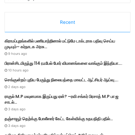
a
t
e
Recent
g
o
r
கிராமப்புறங்களில் பணியாற்றினால் மட்டுமே டாக்டராக பதிவு செய்ய
i
முடியும்– கர்நாடக அரசு…
e
s
9 hours ago
பிரான்சிடமிருந்து 114 ரஃபேல் போர் விமானங்களை வாங்கும் இந்தியா….
10 hours ago
செங்குன்றம் புதிய பேருந்து நிலையத்தை மாவட்ட ஆட்சியர் ஆய்வு….
2 days ago
ராகுல் M.P மவுனமாக இருப்பது ஏன்? –ரவி சங்கர் பிரசாத் M.P பா ஜ
சாடல்…
3 days ago
தஞ்சாவூர் தெற்க்கு போலீஸார் கேட்ட கேள்விக்கு உதயநிதி பதில்…
3 days ago