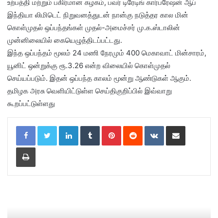
உற்பத்தி மற்றும் பகிர்மான கழகம், பவர் டிரேடிங் கார்பரே‌ஷன் ஆப்
இந்தியா லிமிடெட் நிறுவனத்துடன் நான்கு நடுத்தர கால மின்
கொள்முதல் ஒப்பந்தங்கள் முதல்-அமைச்சர் மு.க.ஸ்டாலின்
முன்னிலையில் கையெழுத்திடப்பட்டது.
இந்த ஒப்பந்தம் மூலம் 24 மணி நேரமும் 400 மெகாவாட் மின்சாரம்,
யூனிட் ஒன்றுக்கு ரூ.3.26 என்ற விலையில் கொள்முதல்
செய்யப்படும். இதன் ஒப்பந்த காலம் மூன்று ஆண்டுகள் ஆகும்.
தமிழக அரசு வெளியிட்டுள்ள செய்திகுறிப்பில் இவ்வாறு
கூறப்பட்டுள்ளது
LinkedIn
Tumblr
Pinterest
Reddit
VKontakte
Share via Email
Print