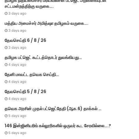
தமி​ழ​க நிதியமைச்சர் மரியவில்சன் பட்ஜெட் அறிக்கையுடன்
சட்டமன்றத்திற்கு வருகை….
3 days ago
மத்திய அமைச்சர் அமித்ஷா தமிழகம் வருகை….
3 days ago
தேவசெய்தி 6 / 8 / 26
3 days ago
தமிழக பட்ஜெட் கூட்டத்தொடர் துவங்கியது…
4 days ago
தேனி மாவட்ட தவெக செய்தி…
4 days ago
தேவசெய்தி 5 / 8 / 26
4 days ago
தவெக அரசின் முதல் பட்​ஜெட்தேதி (ஆக.6) தாக்​கல் …
5 days ago
146 இன்ஜினியரிங் கல்லூரிகளில் ஒருவர் கூட சேரவில்லை….?
5 days ago