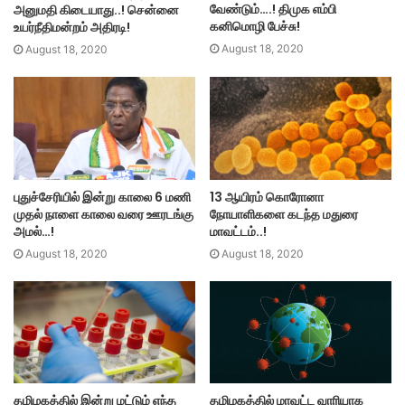
வேண்டும்….! திமுக எம்பி
அனுமதி கிடையாது..! சென்னை
கனிமொழி பேச்சு!
உயர்நீதிமன்றம் அதிரடி!
August 18, 2020
August 18, 2020
புதுச்சேரியில் இன்று காலை 6 மணி
13 ஆயிரம் கொரோனா
முதல் நாளை காலை வரை ஊரடங்கு
நோயாளிகளை கடந்த மதுரை
அமல்…!
மாவட்டம்..!
August 18, 2020
August 18, 2020
தமிழகத்தில் இன்று மட்டும் எந்த
தமிழகத்தில் மாவட்ட வாரியாக