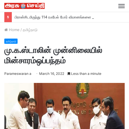
M
பிரான்சிடமிருந்து 114 ரஃபேல் போர் விமானங்களை வாங்கும் இந்தியா….
Home
/
தமிழ்நாடு
தமிழ்நாடு
மு.க.ஸ்டாலின் முன்னிலையில்
மின்சாரம்ஒப்பந்தம்
Parameswaran a
March 16, 2022
Less than a minute