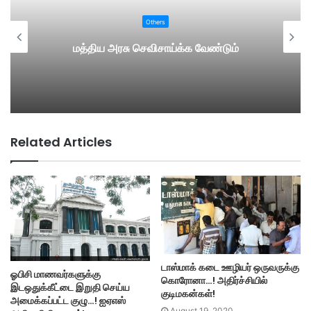
Others
மத்திய அரசு செவிசாய்க்க வேண்டும்
Related Articles
டாஸ்மாக் கடை ஊழியர் ஒருவருக்கு
ஓபிசி மாணவர்களுக்கு
கொரோனா…! அதிர்ச்சியில்
இடஒதுக்கீட்டை இறுதி செய்ய
குடிமகன்கள்!
அமைக்கப்பட்ட குழு…! ஐஏஎஸ்
August 19, 2020