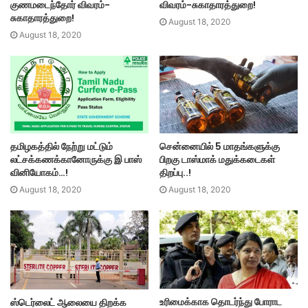
குணமடைந்தோர் விவரம்-
விவரம்-சுகாதாரத்துறை!
சுகாதாரத்துறை!
August 18, 2020
August 18, 2020
தமிழகத்தில் நேற்று மட்டும்
சென்னையில் 5 மாதங்களுக்கு
லட்சக்கணக்கானோருக்கு இ பாஸ்
பிறகு டாஸ்மாக் மதுக்கடைகள்
வினியோகம்…!
திறப்பு..!
August 18, 2020
August 18, 2020
உரிமைக்காக தொடர்ந்து போராட
ஸ்டெர்லைட் ஆலையை திறக்க