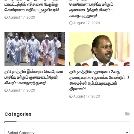
மாவட்டத்தில் எத்தனை பேருக்கு
கொரோனா பாதிப்பு மற்றும்
கொரோனா பாதிப்பு-முழுவிவரம்!
குணமடைந்தோர் விவரம்-
சுகாதாரத்துறை!
August 17, 2020
August 17, 2020
தமிழகத்தில் இன்றைய கொரோனா
தமிழகத்தில் மதுரையை 2வது
பாதிப்பு மற்றும் குணமடைந்தோர்
தலைநகராக உருவாக்க வேண்டும்..!
விவரம்-சுகாதாரத்துறை!
அமைச்சர் ஆர்.பி.உதயகுமார்
தீர்மானம்!
August 17, 2020
August 17, 2020
Categories
C