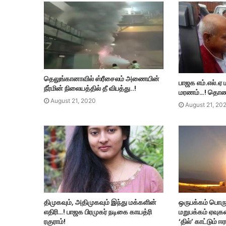
தெலுங்கானாவில் ஸ்ரீசைலம் அணையின்
பாஜக எம்.எல்.ஏ ம
நீர்மின் நிலையத்தில் தீ விபத்து..!
மரணம்…! தொண்
August 21, 2020
August 21, 20
திமுகவும், அதிமுகவும் இந்து மக்களின்
ஒருபக்கம் பொர
எதிரி…! பாஜக பிரமுகர் நடிகை காயத்ரி
மறுபக்கம் ஏவு
ரகுராம்!
‘தில்’ காட்டும் ஈ