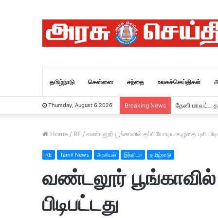
தமிழ்நாடு
சென்னை
சந்தை
உலகச்செய்திகள்
அ
தேவசெய்தி 5 /
Thursday, August 6 2026
Breaking News
Home
/
RE
/
வண்டலூர் பூங்காவில் தப்பியோடிய கழுதை புலி பிடி
RE
Tamil News
அரசியல்
இந்தியா
தமிழ்நாடு
வண்டலூர் பூங்காவில்
பிடிபட்டது