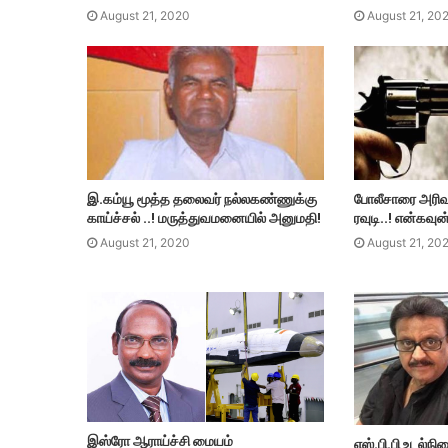
August 21, 2020
August 21, 20
இ.கம்யூ மூத்த தலைவர் நல்லகண்ணுக்கு
போலீசாரை அரிவா
காய்ச்சல் ..! மருத்துவமனையில் அனுமதி!
ரவுடி..! என்கவுன
August 21, 2020
August 21, 20
இஸ்ரோ ஆராய்ச்சி மையம்
எஸ்.பி.பி உடல்ந