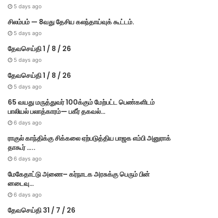
5 days ago
சிலம்பம் — 8வது தேசிய கலந்தாய்வுக் கூட்டம்.
5 days ago
தேவசெய்தி 1 / 8 / 26
5 days ago
தேவசெய்தி 1 / 8 / 26
5 days ago
65 வயது மருத்துவர் 100க்கும் மேற்பட்ட பெண்களிடம்
பாலியல் பலாத்காரம்— பகீர் தகவல்…
6 days ago
Others
ராகுல் காந்திக்கு சிக்கலை ஏற்படுத்திய பாஜக எம்பி அனுராக்
தாகூர் …..
March 1, 2022
6 days ago
கேரள அரசுக்கு ஓ.பன்னீர்செல
மேகே​தாட்டு அணை– கர்​நாடக அரசுக்கு பெரும் பின்​
னடைவு…
6 days ago
தேவசெய்தி 31 / 7 / 26