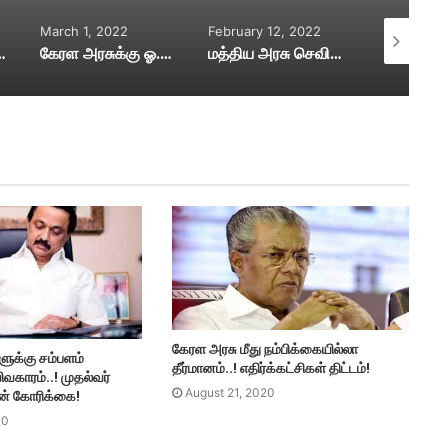
February 12, 2022
December 4, 2021
December 4
வம் கண்டனம்
மத்திய அரசு செவிசாய்க்க வேண்டும்
தமிழக அரசுக்கு மத்திய அரசு கடிதம்
கேரள அரசு மீது நம்பிக்கையில்லா
ளுக்கு சம்பளம்
தீர்மானம்..! எதிர்க்கட்சிகள் திட்டம்!
ிவகாரம்..! முதல்வர்
August 21, 2020
ன் கோரிக்கை!
20