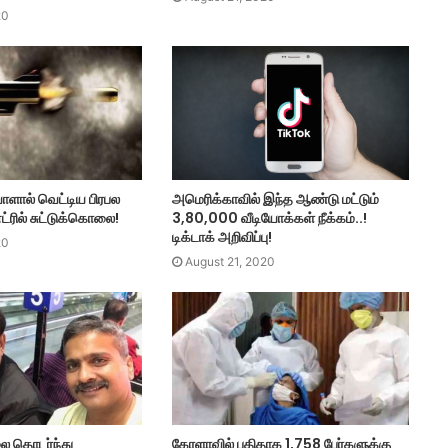
20
அமெரிக்காவில் இந்த ஆண்டு மட்டும்
ளால் வெட்டிய பிரபல
3,80,000 வீடியோக்கள் நீக்கம்..!
்ட்ரில் சுட்டுக்கொலை!
டிக்டாக் அறிவிப்பு!
20
August 21, 2020
ிலை தொடர்ந்து
கேரளாவில் புதிதாக 1,758 பேர்களுக்கு