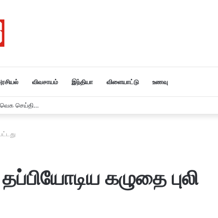
ரசியல்
விவசாயம்
இந்தியா
விளையாட்டு
உணவு
 8 / 26
பட்டது
 தப்பியோடிய கழுதை புலி