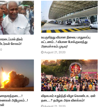
உயருகிறது விமான நிலைய பாதுகாப்பு
ாரடைப்பால் திடீர்
கட்டணம்…! விமான போக்குவரத்து
டர்கள் சோகம்!
அமைச்சகம் முடிவு!
20
August 21, 2020
ுளாதாரத்தடை…!
விநாயகர் சதுர்த்தி விழா கொண்டாட ஏன்
கணைகள் அறிமுகம்…!
தடை…? தமிழக அரசு விளக்கம்!
ரான்
August 21, 2020