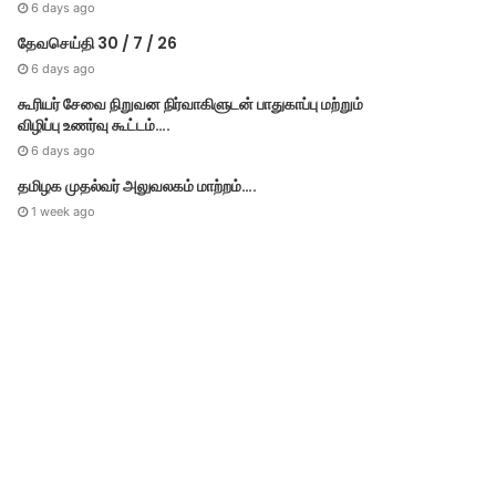
6 days ago
, 2021
December 4, 2021
August 21, 2020
Au
தேவசெய்தி 30 / 7 / 26
.ஓமிக்ரான் வைரஸ் ஆபத்து இல்லை .சிங்கப்பூர் தகவல்
இந்தியாவில் புதிய வைரைஸ் நோய் குஜராத்தின் ஜாம்நகர் திரும்பிய நபருக்கு உறுதி .
தமிழகத்தில் இன்றைய கொரோனா பாதிப்பு மற்றும் குணமடைந்தோர் விவரம்-சுகாதாரத்துறை!
6 days ago
கூரியர் சேவை நிறுவன நிர்வாகிளுடன் பாதுகாப்பு மற்றும்
விழிப்பு உணர்வு கூட்டம்….
6 days ago
தமிழக முதல்​வர் அலு​வல​கம் மாற்றம்….
1 week ago