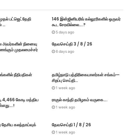
தல் பட்​ஜெட்தேதி
146 இன்ஜினியரிங் கல்லூரிகளில் ஒருவர்
் …
கூட சேரவில்லை….?
5 days ago
ை அவர்களின் நினைவு
தேவசெய்தி 3 / 8 / 26
வணங்கும் முதலமைச்சர்
6 days ago
ங்களில் நீதிபதிகள்
தமிழ்நாடு பத்திரிகையாளர்கள் சங்கம்—
சிறப்பு செய்தி…
1 week ago
ரூ.4,466 கோடி மத்திய
ராகுல் காந்தி தமிழகம் வருகை….
ள்ளது….!
1 week ago
ு தேசிய கலந்தாய்வுக்
தேவசெய்தி 1 / 8 / 26
1 week ago