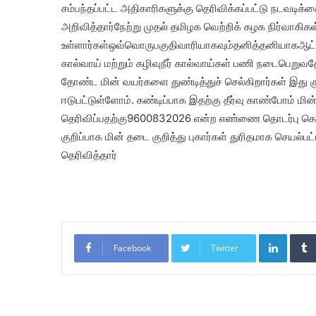
சம்பந்தப்பட்ட அதிகாரிகளுக்கு தெரிவிக்கப்பட்டு நடவடி
அறிவித்தார்நேற்று முதல் தமிழக வெற்றிக் கழக நிர்வாக
உள்ளார்கள்ஒவ்வொருபகுதிவாரியாகவும்தனித்தனியாகஆட்கள்
கால்வாய் மற்றும் கழிவுநீர் கால்வாய்கள் பணி நடைபெறு
தோண்ட மின் வயர்களை துண்டித்துச் செல்கிறார்கள் இது க
ஈடுபட்டுள்ளோம். கண்டிப்பாக இதற்கு தீர்வு காண்போம் மின
தெரிவிப்பதற்கு9600832026 என்ற எண்ணை தொடர்பு கொண்டா
குறிப்பாக மின் தடை குறித்து புகார்கள் துரிதமாக செயல்பட
தெரிவித்தார்
LinkedIn
Facebook
Twitter