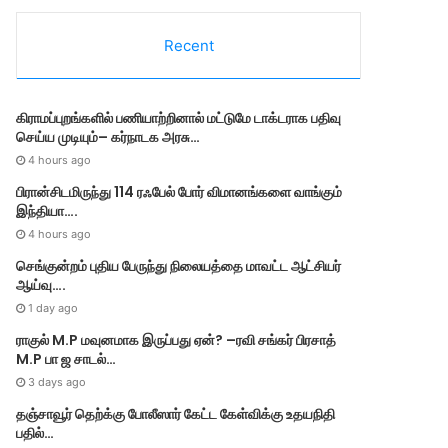
e
g
Recent
o
r
i
e
கிராமப்புறங்களில் பணியாற்றினால் மட்டுமே டாக்டராக பதிவு
s
செய்ய முடியும்– கர்நாடக அரசு…
4 hours ago
பிரான்சிடமிருந்து 114 ரஃபேல் போர் விமானங்களை வாங்கும்
இந்தியா….
4 hours ago
செங்குன்றம் புதிய பேருந்து நிலையத்தை மாவட்ட ஆட்சியர்
ஆய்வு….
1 day ago
ராகுல் M.P மவுனமாக இருப்பது ஏன்? –ரவி சங்கர் பிரசாத்
M.P பா ஜ சாடல்…
3 days ago
தஞ்சாவூர் தெற்க்கு போலீஸார் கேட்ட கேள்விக்கு உதயநிதி
பதில்…