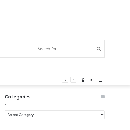
Search
for
Log
Random
Sidebar
In
Article
Categories
C
a
t