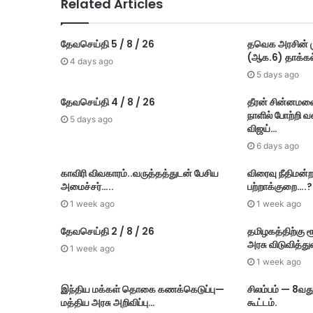
Related Articles
தேவசெய்தி 5 / 8 / 26
தவெக அரசின் மு
(ஆக.6) தாக்​கல
4 days ago
5 days ago
தேவசெய்தி 4 / 8 / 26
தீரன் சின்னமல
நாளில் போற்றி 
5 days ago
விஜய்…
6 days ago
காவிரி விவகாரம்..வருத்தத்துடன் பேசிய
விரைவு நீதிமன்ற
அமைச்சர்…..
பற்றாக்குறை….?
1 week ago
1 week ago
தேவசெய்தி 2 / 8 / 26
தமிழகத்திற்கு 
அரசு விடுவித்து
1 week ago
1 week ago
இந்திய மக்கள் தொகை கணக்கெடுப்பு—
சிலம்பம் — 8வத
மத்திய அரசு அறிவிப்பு…
கூட்டம்.