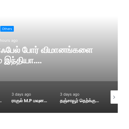
ad Next
Others
 hours ago
4 ரஃபேல் போர் விமானங்களை
் இந்தியா….
3 days ago
3 days ago
3 days ago
த்தை மாவட்ட ஆட்சியர் ஆய்வு….
ராகுல் M.P மவுனமாக இருப்பது ஏன்? –ரவி சங்கர் பிரசாத் M.P பா ஜ சாடல்…
தஞ்சாவூர் தெற்க்கு போலீஸார் கேட்ட கேள்விக்கு உதயநிதி பதில்…