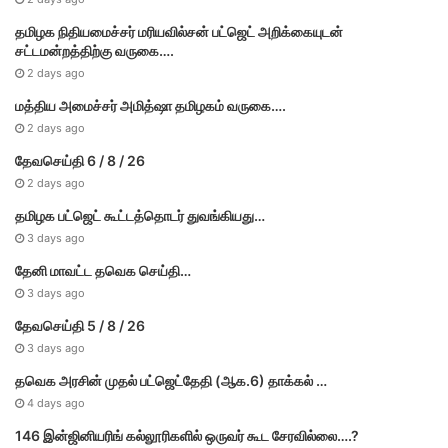
தமி​ழ​க நிதியமைச்சர் மரியவில்சன் பட்ஜெட் அறிக்கையுடன்
சட்டமன்றத்திற்கு வருகை….
2 days ago
மத்திய அமைச்சர் அமித்ஷா தமிழகம் வருகை….
2 days ago
தேவசெய்தி 6 / 8 / 26
2 days ago
தமிழக பட்ஜெட் கூட்டத்தொடர் துவங்கியது…
3 days ago
தேனி மாவட்ட தவெக செய்தி…
3 days ago
தேவசெய்தி 5 / 8 / 26
3 days ago
தவெக அரசின் முதல் பட்​ஜெட்தேதி (ஆக.6) தாக்​கல் …
4 days ago
146 இன்ஜினியரிங் கல்லூரிகளில் ஒருவர் கூட சேரவில்லை….?