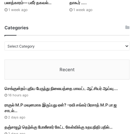
பலாத்காரம்— பகீர் தகவல்…
தாகூர் …..
1 week ago
1 week ago
Categories
C
a
t
e
Recent
g
o
r
செங்குன்றம் புதிய பேருந்து நிலையத்தை மாவட்ட ஆட்சியர் ஆய்வு….
i
e
16 hours ago
s
ராகுல் M.P மவுனமாக இருப்பது ஏன்? –ரவி சங்கர் பிரசாத் M.P பா ஜ
சாடல்…
2 days ago
தஞ்சாவூர் தெற்க்கு போலீஸார் கேட்ட கேள்விக்கு உதயநிதி பதில்…
2 days ago