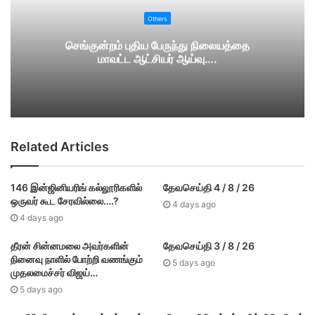
Others
செங்குன்றம் புதிய பேருந்து நிலையத்தை
மாவட்ட ஆட்சியர் ஆய்வு….
Related Articles
146 இன்ஜினியரிங் கல்லூரிகளில்
தேவசெய்தி 4 / 8 / 26
ஒருவர் கூட சேரவில்லை….?
4 days ago
4 days ago
தீரன் சின்னமலை அவர்களின்
தேவசெய்தி 3 / 8 / 26
நினைவு நாளில் போற்றி வணங்கும்
5 days ago
முதலமைச்சர் விஜய்…
5 days ago