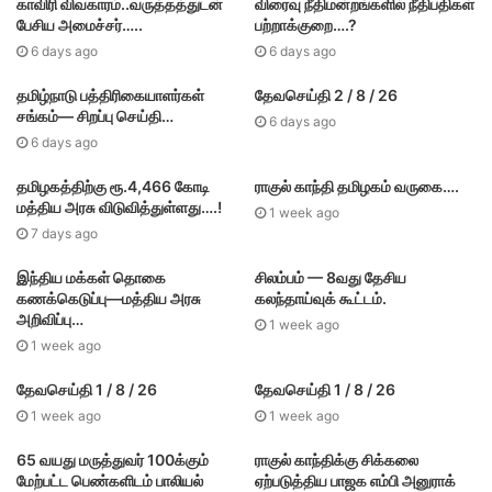
காவிரி விவகாரம்..வருத்தத்துடன்
விரைவு நீதிமன்றங்களில் நீதிபதிகள்
பேசிய அமைச்சர்…..
பற்றாக்குறை….?
6 days ago
6 days ago
தமிழ்நாடு பத்திரிகையாளர்கள்
தேவசெய்தி 2 / 8 / 26
சங்கம்— சிறப்பு செய்தி…
6 days ago
6 days ago
தமிழகத்திற்கு ரூ.4,466 கோடி
ராகுல் காந்தி தமிழகம் வருகை….
மத்திய அரசு விடுவித்துள்ளது….!
1 week ago
7 days ago
இந்திய மக்கள் தொகை
சிலம்பம் — 8வது தேசிய
கணக்கெடுப்பு—மத்திய அரசு
கலந்தாய்வுக் கூட்டம்.
அறிவிப்பு…
1 week ago
1 week ago
தேவசெய்தி 1 / 8 / 26
தேவசெய்தி 1 / 8 / 26
1 week ago
1 week ago
65 வயது மருத்துவர் 100க்கும்
ராகுல் காந்திக்கு சிக்கலை
மேற்பட்ட பெண்களிடம் பாலியல்
ஏற்படுத்திய பாஜக எம்பி அனுராக்