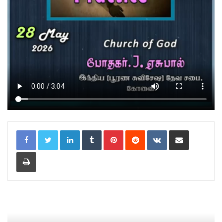
LinkedIn
Tumblr
Pinterest
Reddit
VKontakte
Share via Email
Print