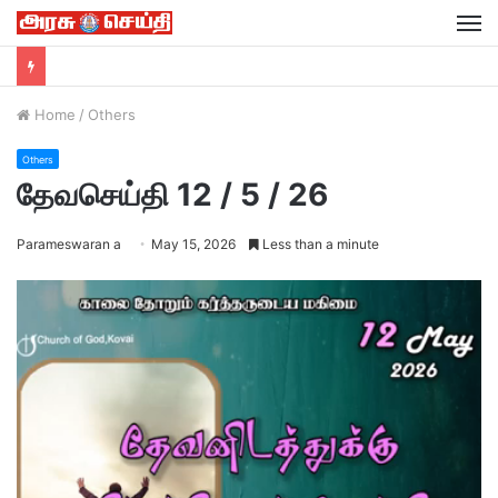
M
Home
/
Others
Others
தேவசெய்தி 12 / 5 / 26
Parameswaran a
May 15, 2026
Less than a minute