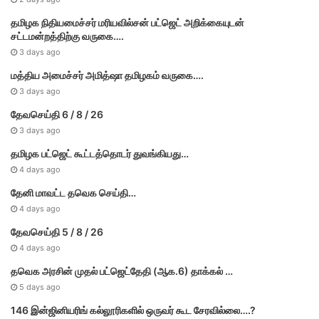
தமி​ழ​க நிதியமைச்சர் மரியவில்சன் பட்ஜெட் அறிக்கையுடன்
சட்டமன்றத்திற்கு வருகை….
3 days ago
மத்திய அமைச்சர் அமித்ஷா தமிழகம் வருகை….
3 days ago
தேவசெய்தி 6 / 8 / 26
3 days ago
தமிழக பட்ஜெட் கூட்டத்தொடர் துவங்கியது…
4 days ago
தேனி மாவட்ட தவெக செய்தி…
4 days ago
தேவசெய்தி 5 / 8 / 26
4 days ago
தவெக அரசின் முதல் பட்​ஜெட்தேதி (ஆக.6) தாக்​கல் …
5 days ago
146 இன்ஜினியரிங் கல்லூரிகளில் ஒருவர் கூட சேரவில்லை….?