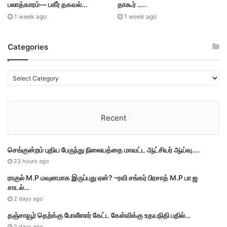
பலாத்காரம்— பகீர் தகவல்…
தாகூர் …..
1 week ago
1 week ago
Categories
C
a
t
e
Recent
g
o
r
செங்குன்றம் புதிய பேருந்து நிலையத்தை மாவட்ட ஆட்சியர் ஆய்வு….
i
e
23 hours ago
s
ராகுல் M.P மவுனமாக இருப்பது ஏன்? –ரவி சங்கர் பிரசாத் M.P பா ஜ
சாடல்…
2 days ago
தஞ்சாவூர் தெற்க்கு போலீஸார் கேட்ட கேள்விக்கு உதயநிதி பதில்…
2 days ago