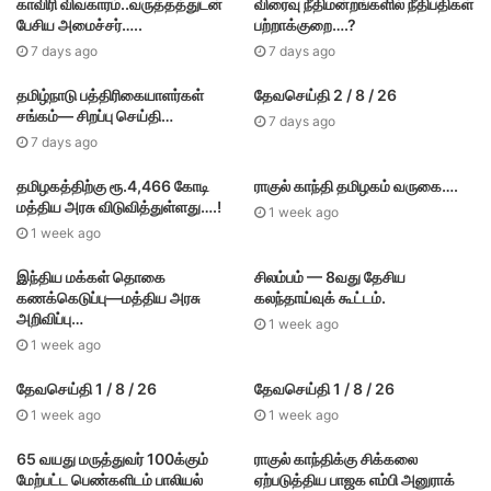
காவிரி விவகாரம்..வருத்தத்துடன்
விரைவு நீதிமன்றங்களில் நீதிபதிகள்
பேசிய அமைச்சர்…..
பற்றாக்குறை….?
7 days ago
7 days ago
தமிழ்நாடு பத்திரிகையாளர்கள்
தேவசெய்தி 2 / 8 / 26
சங்கம்— சிறப்பு செய்தி…
7 days ago
7 days ago
தமிழகத்திற்கு ரூ.4,466 கோடி
ராகுல் காந்தி தமிழகம் வருகை….
மத்திய அரசு விடுவித்துள்ளது….!
1 week ago
1 week ago
இந்திய மக்கள் தொகை
சிலம்பம் — 8வது தேசிய
கணக்கெடுப்பு—மத்திய அரசு
கலந்தாய்வுக் கூட்டம்.
அறிவிப்பு…
1 week ago
1 week ago
தேவசெய்தி 1 / 8 / 26
தேவசெய்தி 1 / 8 / 26
1 week ago
1 week ago
65 வயது மருத்துவர் 100க்கும்
ராகுல் காந்திக்கு சிக்கலை
மேற்பட்ட பெண்களிடம் பாலியல்
ஏற்படுத்திய பாஜக எம்பி அனுராக்