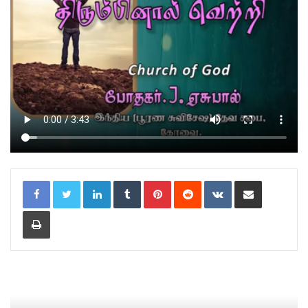
LinkedIn
Tumblr
Pinterest
Reddit
VKontakte
Share via Email
Print