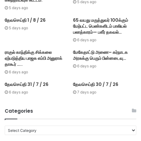
கலந்தாய்வுக் கூட்டம்.
5 days ago
5 days ago
தேவசெய்தி 1 / 8 / 26
65 வயது மருத்துவர் 100க்கும்
மேற்பட்ட பெண்களிடம் பாலியல்
5 days ago
பலாத்காரம்— பகீர் தகவல்…
6 days ago
ராகுல் காந்திக்கு சிக்கலை
மேகே​தாட்டு அணை– கர்​நாடக
ஏற்படுத்திய பாஜக எம்பி அனுராக்
அரசுக்கு பெரும் பின்​னடைவு…
தாகூர் …..
6 days ago
6 days ago
தேவசெய்தி 31 / 7 / 26
தேவசெய்தி 30 / 7 / 26
6 days ago
7 days ago
Categories
C
a