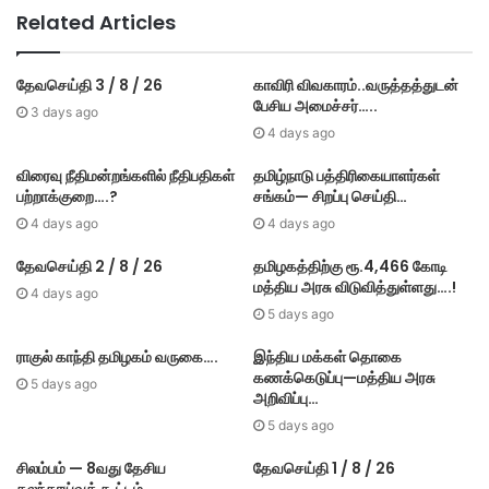
Related Articles
தேவசெய்தி 3 / 8 / 26
காவிரி விவகாரம்..வருத்தத்துடன்
பேசிய அமைச்சர்…..
3 days ago
4 days ago
விரைவு நீதிமன்றங்களில் நீதிபதிகள்
தமிழ்நாடு பத்திரிகையாளர்கள்
பற்றாக்குறை….?
சங்கம்— சிறப்பு செய்தி…
4 days ago
4 days ago
தேவசெய்தி 2 / 8 / 26
தமிழகத்திற்கு ரூ.4,466 கோடி
மத்திய அரசு விடுவித்துள்ளது….!
4 days ago
5 days ago
ராகுல் காந்தி தமிழகம் வருகை….
இந்திய மக்கள் தொகை
கணக்கெடுப்பு—மத்திய அரசு
5 days ago
அறிவிப்பு…
5 days ago
சிலம்பம் — 8வது தேசிய
தேவசெய்தி 1 / 8 / 26