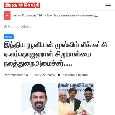
M
பிரான்சிடமிருந்து 114 ரஃபேல் போர் விமானங்களை வாங்கும் இந்தியா….
Home
/
Others
Others
இந்திய யூனியன் முஸ்லிம் லீக் கட்சி
ஏ.எம்.ஷாஜஹான் சிறுபான்மை
நலத்துறைஅமைச்சர்…..
Parameswaran a
May 22, 2026
Less than a minute