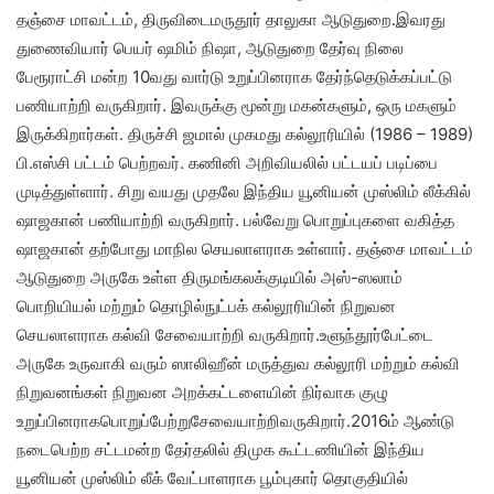
தஞ்சை மாவட்டம், திருவிடைமருதூர் தாலுகா ஆடுதுறை.இவரது
துணைவியார் பெயர் ஷமிம் நிஷா, ஆடுதுறை தேர்வு நிலை
பேரூராட்சி மன்ற 10வது வார்டு உறுப்பினராக தேர்ந்தெடுக்கப்பட்டு
பணியாற்றி வருகிறார். இவருக்கு மூன்று மகன்களும், ஒரு மகளும்
இருக்கிறார்கள். திருச்சி ஜமால் முகமது கல்லூரியில் (1986 – 1989)
பி.எஸ்சி பட்டம் பெற்றவர். கணினி அறிவியலில் பட்டயப் படிப்பை
முடித்துள்ளார். சிறு வயது முதலே இந்திய யூனியன் முஸ்லிம் லீக்கில்
ஷாஜகான் பணியாற்றி வருகிறார். பல்வேறு பொறுப்புகளை வகித்த
ஷாஜகான் தற்போது மாநில செயலாளராக உள்ளார். தஞ்சை மாவட்டம்
ஆடுதுறை அருகே உள்ள திருமங்கலக்குடியில் அஸ்-ஸலாம்
பொறியியல் மற்றும் தொழில்நுட்பக் கல்லூரியின் நிறுவன
செயலாளராக கல்வி சேவையாற்றி வருகிறார்.உளுந்தூர்பேட்டை
அருகே உருவாகி வரும் ஸாலிஹீன் மருத்துவ கல்லூரி மற்றும் கல்வி
நிறுவனங்கள் நிறுவன அறக்கட்டளையின் நிர்வாக குழு
உறுப்பினராகபொறுப்பேற்றுசேவையாற்றிவருகிறார்.2016ம் ஆண்டு
நடைபெற்ற சட்டமன்ற தேர்தலில் திமுக கூட்டணியின் இந்திய
யூனியன் முஸ்லிம் லீக் வேட்பாளராக பூம்புகார் தொகுதியில்