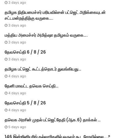
3 days ago
தமி​ழ​க நிதியமைச்சர் மரியவில்சன் பட்ஜெட் அறிக்கையுடன்
சட்டமன்றத்திற்கு வருகை….
3 days ago
மத்திய அமைச்சர் அமித்ஷா தமிழகம் வருகை….
3 days ago
தேவசெய்தி 6 / 8 / 26
3 days ago
தமிழக பட்ஜெட் கூட்டத்தொடர் துவங்கியது…
4 days ago
தேனி மாவட்ட தவெக செய்தி…
4 days ago
தேவசெய்தி 5 / 8 / 26
4 days ago
தவெக அரசின் முதல் பட்​ஜெட்தேதி (ஆக.6) தாக்​கல் …
5 days ago
146 இன்ஜினியரிங் கல்லூரிகளில் ஒருவர் கூட சேரவில்லை….?