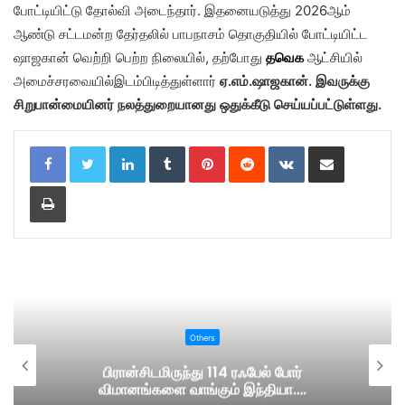
போட்டியிட்டு தோல்வி அடைந்தார். இதனையடுத்து 2026ஆம்
ஆண்டு சட்டமன்ற தேர்தலில் பாபநாசம் தொகுதியில் போட்டியிட்ட
ஷாஜகான் வெற்றி பெற்ற நிலையில், தற்போது
தவெக
ஆட்சியில்
அமைச்சரவையில்இடம்பிடித்துள்ளார்
ஏ.எம்.ஷாஜகான். இவருக்கு
சிறுபான்மையினர் நலத்துறையானது ஒதுக்கீடு செய்யப்பட்டுள்ளது.
LinkedIn
Tumblr
Pinterest
Reddit
VKontakte
Share via Email
Print
Others
பிரான்சிடமிருந்து 114 ரஃபேல் போர்
விமானங்களை வாங்கும் இந்தியா….