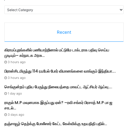
C
a
t
e
Recent
g
o
r
கிராமப்புறங்களில் பணியாற்றினால் மட்டுமே டாக்டராக பதிவு செய்ய
i
முடியும்– கர்நாடக அரசு…
e
s
3 hours ago
பிரான்சிடமிருந்து 114 ரஃபேல் போர் விமானங்களை வாங்கும் இந்தியா….
3 hours ago
செங்குன்றம் புதிய பேருந்து நிலையத்தை மாவட்ட ஆட்சியர் ஆய்வு….
1 day ago
ராகுல் M.P மவுனமாக இருப்பது ஏன்? –ரவி சங்கர் பிரசாத் M.P பா ஜ
சாடல்…
3 days ago
தஞ்சாவூர் தெற்க்கு போலீஸார் கேட்ட கேள்விக்கு உதயநிதி பதில்…