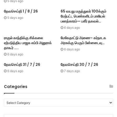
5 days ago
தேவசெய்தி 1 / 8 / 26
65 வயது மருத்துவர் 100க்கும்
மேற்பட்ட பெண்களிடம் பாலியல்
5 days ago
பலாத்காரம்— பகீர் தகவல்…
6 days ago
ராகுல் காந்திக்கு சிக்கலை
மேகே​தாட்டு அணை– கர்​நாடக
ஏற்படுத்திய பாஜக எம்பி அனுராக்
அரசுக்கு பெரும் பின்​னடைவு…
தாகூர் …..
6 days ago
6 days ago
தேவசெய்தி 31 / 7 / 26
தேவசெய்தி 30 / 7 / 26
6 days ago
7 days ago
Categories
C
a
t