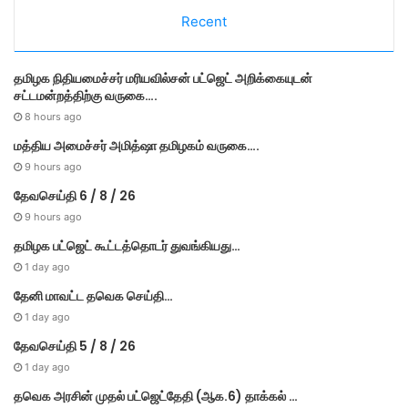
e
Recent
g
o
r
தமி​ழ​க நிதியமைச்சர் மரியவில்சன் பட்ஜெட் அறிக்கையுடன்
i
சட்டமன்றத்திற்கு வருகை….
e
s
8 hours ago
மத்திய அமைச்சர் அமித்ஷா தமிழகம் வருகை….
9 hours ago
தேவசெய்தி 6 / 8 / 26
9 hours ago
தமிழக பட்ஜெட் கூட்டத்தொடர் துவங்கியது…
1 day ago
தேனி மாவட்ட தவெக செய்தி…
1 day ago
தேவசெய்தி 5 / 8 / 26
1 day ago
தவெக அரசின் முதல் பட்​ஜெட்தேதி (ஆக.6) தாக்​கல் …