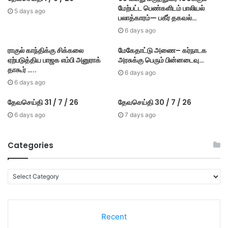
மேற்பட்ட பெண்களிடம் பாலியல்
5 days ago
பலாத்காரம்— பகீர் தகவல்…
6 days ago
ராகுல் காந்திக்கு சிக்கலை
மேகே​தாட்டு அணை– கர்​நாடக
ஏற்படுத்திய பாஜக எம்பி அனுராக்
அரசுக்கு பெரும் பின்​னடைவு…
தாகூர் …..
6 days ago
6 days ago
தேவசெய்தி 31 / 7 / 26
தேவசெய்தி 30 / 7 / 26
6 days ago
7 days ago
Categories
C
a
t
e
Recent
g
o