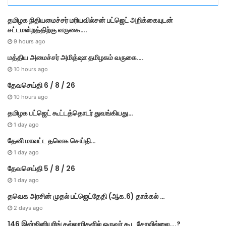
r
தமி​ழ​க நிதியமைச்சர் மரியவில்சன் பட்ஜெட் அறிக்கையுடன்
i
சட்டமன்றத்திற்கு வருகை….
e
s
9 hours ago
மத்திய அமைச்சர் அமித்ஷா தமிழகம் வருகை….
10 hours ago
தேவசெய்தி 6 / 8 / 26
10 hours ago
தமிழக பட்ஜெட் கூட்டத்தொடர் துவங்கியது…
1 day ago
தேனி மாவட்ட தவெக செய்தி…
1 day ago
தேவசெய்தி 5 / 8 / 26
1 day ago
தவெக அரசின் முதல் பட்​ஜெட்தேதி (ஆக.6) தாக்​கல் …
2 days ago
146 இன்ஜினியரிங் கல்லூரிகளில் ஒருவர் கூட சேரவில்லை….?