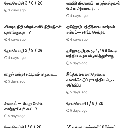
தேவசெய்தி 3 / 8 / 26
காவிரி விவகாரம்..வருத்தத்துடன்
பேசிய அமைச்சர்…..
3 days ago
4 days ago
விரைவு நீதிமன்றங்களில் நீதிபதிகள்
தமிழ்நாடு பத்திரிகையாளர்கள்
பற்றாக்குறை….?
சங்கம்— சிறப்பு செய்தி…
4 days ago
4 days ago
தேவசெய்தி 2 / 8 / 26
தமிழகத்திற்கு ரூ.4,466 கோடி
மத்திய அரசு விடுவித்துள்ளது….!
4 days ago
5 days ago
ராகுல் காந்தி தமிழகம் வருகை….
இந்திய மக்கள் தொகை
கணக்கெடுப்பு—மத்திய அரசு
5 days ago
அறிவிப்பு…
5 days ago
சிலம்பம் — 8வது தேசிய
தேவசெய்தி 1 / 8 / 26
கலந்தாய்வுக் கூட்டம்.
5 days ago
5 days ago
தேவசெய்தி 1 / 8 / 26
65 வயது மருத்துவர் 100க்கும்