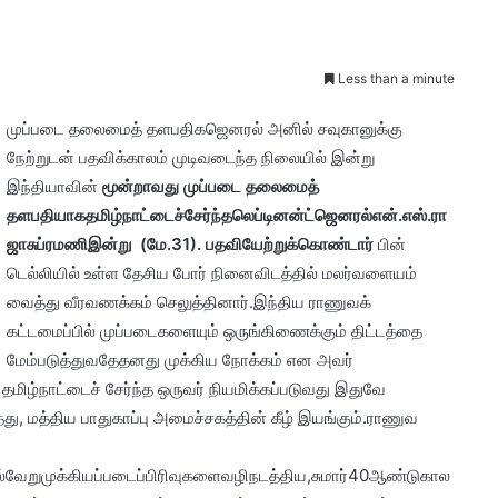
Less than a minute
முப்படை தலைமைத் தளபதிகஜெனரல் அனில் சவுகானுக்கு
நேற்றுடன் பதவிக்காலம் முடிவடைந்த நிலையில் இன்று
இந்தியாவின்
மூன்றாவது முப்படை தலைமைத்
தளபதியாகதமிழ்நாட்டைச்சேர்ந்தலெப்டினன்ட்ஜெனரல்என்.எஸ்.ரா
ஜாசுப்ரமணிஇன்று (மே.31). பதவியேற்றுக்கொண்டார்
பின்
டெல்லியில் உள்ள தேசிய போர் நினைவிடத்தில் மலர்வளையம்
வைத்து வீரவணக்கம் செலுத்தினார்.இந்திய ராணுவக்
கட்டமைப்பில் முப்படைகளையும் ஒருங்கிணைக்கும் திட்டத்தை
மேம்படுத்துவதேதனது முக்கிய நோக்கம் என அவர்
தமிழ்நாட்டைச் சேர்ந்த ஒருவர் நியமிக்கப்படுவது இதுவே
து, மத்திய பாதுகாப்பு அமைச்சகத்தின் கீழ் இயங்கும்.ராணுவ
பல்வேறுமுக்கியப்படைப்பிரிவுகளைவழிநடத்திய,சுமார்40ஆண்டுகால