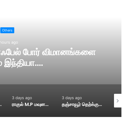
ad Next
Others
1 day ago
பேருந்து நிலையத்தை மாவட்ட
ியர் ஆய்வு….
3 days ago
3 days ago
3 days ag
தஞ்சாவூர் தெற்க்கு போலீஸார் கேட்ட கேள்விக்கு உதயநிதி பதில்…
தமி​ழ​க நிதியமைச்சர் மரியவில்சன் பட்ஜெட் அறிக்கையுடன் சட்டமன்றத்திற்கு வருகை….