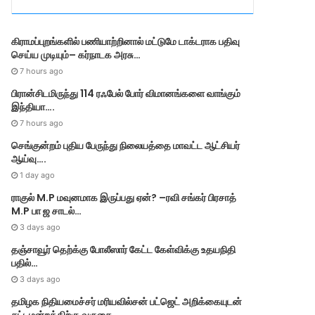
r
i
e
கிராமப்புறங்களில் பணியாற்றினால் மட்டுமே டாக்டராக பதிவு
s
செய்ய முடியும்– கர்நாடக அரசு…
7 hours ago
பிரான்சிடமிருந்து 114 ரஃபேல் போர் விமானங்களை வாங்கும்
இந்தியா….
7 hours ago
செங்குன்றம் புதிய பேருந்து நிலையத்தை மாவட்ட ஆட்சியர்
ஆய்வு….
1 day ago
ராகுல் M.P மவுனமாக இருப்பது ஏன்? –ரவி சங்கர் பிரசாத்
M.P பா ஜ சாடல்…
3 days ago
தஞ்சாவூர் தெற்க்கு போலீஸார் கேட்ட கேள்விக்கு உதயநிதி
பதில்…
3 days ago
தமி​ழ​க நிதியமைச்சர் மரியவில்சன் பட்ஜெட் அறிக்கையுடன்