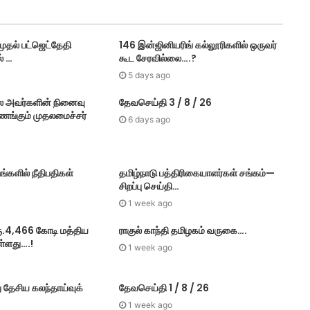
தல் பட்​ஜெட்தேதி
146 இன்ஜினியரிங் கல்லூரிகளில் ஒருவர்
் …
கூட சேரவில்லை….?
5 days ago
ை அவர்களின் நினைவு
தேவசெய்தி 3 / 8 / 26
வணங்கும் முதலமைச்சர்
6 days ago
ங்களில் நீதிபதிகள்
தமிழ்நாடு பத்திரிகையாளர்கள் சங்கம்—
சிறப்பு செய்தி…
1 week ago
ரூ.4,466 கோடி மத்திய
ராகுல் காந்தி தமிழகம் வருகை….
ள்ளது….!
1 week ago
ு தேசிய கலந்தாய்வுக்
தேவசெய்தி 1 / 8 / 26
1 week ago