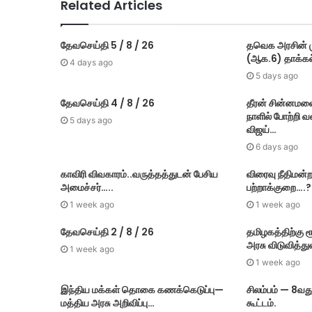
Related Articles
தேவசெய்தி 5 / 8 / 26
தவெக அரசின் மு
(ஆக.6) தாக்​கல
4 days ago
5 days ago
தேவசெய்தி 4 / 8 / 26
தீரன் சின்னமல
நாளில் போற்றி 
5 days ago
விஜய்…
6 days ago
காவிரி விவகாரம்..வருத்தத்துடன் பேசிய
விரைவு நீதிமன்ற
அமைச்சர்…..
பற்றாக்குறை….?
1 week ago
1 week ago
தேவசெய்தி 2 / 8 / 26
தமிழகத்திற்கு 
அரசு விடுவித்து
1 week ago
1 week ago
இந்திய மக்கள் தொகை கணக்கெடுப்பு—
சிலம்பம் — 8வத
மத்திய அரசு அறிவிப்பு…
கூட்டம்.