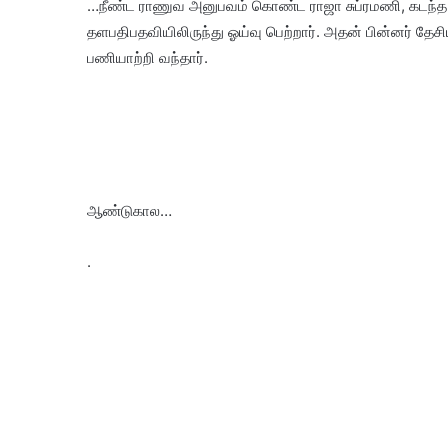
…நீண்ட ராணுவ அனுபவம் கொண்ட ராஜா சுப்ரமணி, கடந
தளபதிபதவியிலிருந்து ஓய்வு பெற்றார். அதன் பின்னர் தே
பணியாற்றி வந்தார்.
ஆண்டுகால…
.