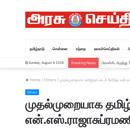
தமிழ்நாடு
சென்னை
சந்தை
உலகச்செய்திகள்
அ
பிரான்சிடமிருந்த
Sunday, August 9 2026
Breaking News
Home
/
Others
/
முதல்முறையாக தமிழ்நாட்டைச் சேர்ந்த என்
Others
முதல்முறையாக தமிழ்ந
என்.எஸ்.ராஜாசுப்ரம