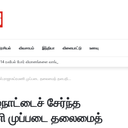
ரசியல்
விவசாயம்
இந்தியா
விளையாட்டு
உணவு
ு 114 ரஃபேல் போர் விமானங்களை வாங்கும் இந்தியா….
.எஸ்.ராஜாசுப்ரமணி முப்படை தலைமைத் தளபதி…
ாட்டைச் சேர்ந்த
ணி முப்படை தலைமைத்