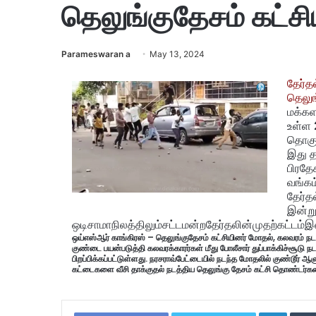
தெலுங்குதேசம் கட்சி
Parameswaran a
May 13, 2024
தேர்த
தெலுங
மக்கள
உள்ள 
தொகுத
இது த
பிரதேச
வங்கம
தேர்த
இன்று
ஒடிசாமாநிலத்திலும்சட்டமன்றதேர்தலின்முதற்கட்டம்இ
ஒய்எஸ்ஆர் காங்கிரஸ் – தெலுங்குதேசம் கட்சியினர் மோதல், கலவரம் நடத
குண்டை பயன்படுத்தி கலவரக்காரர்கள் மீது போலீசார் துப்பாக்கிச்சூடு நட
பிறப்பிக்கப்பட்டுள்ளது. நரசராவ்பேட்டையில் நடந்த மோதலில் குண்டூர் ஆளு
கட்டைகளை வீசி தாக்குதல் நடத்திய தெலுங்கு தேசம் கட்சி தொண்டர்களை
LinkedIn