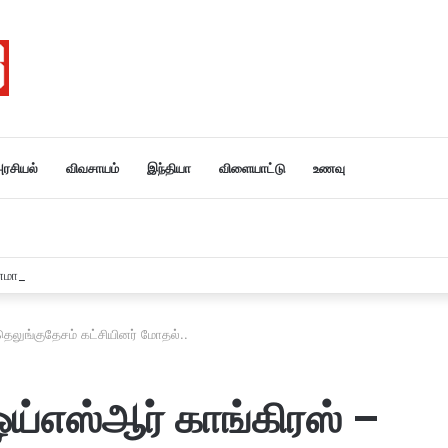
ரசியல்
விவசாயம்
இந்தியா
விளையாட்டு
உணவு
னமாக இருப்பது ஏன்? –ரவி சங்கர் பிரசாத் M.P பா ஜ சாடல்…
தெலுங்குதேசம் கட்சியினர் மோதல்..
ய்எஸ்ஆர் காங்கிரஸ் –