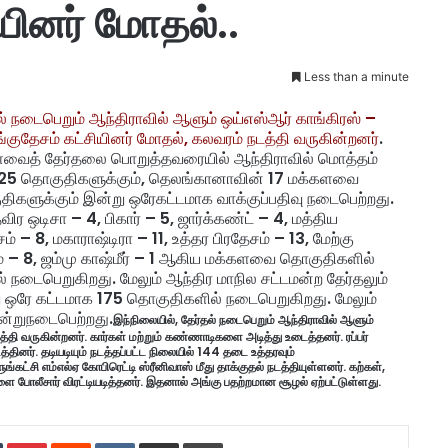
யினர் மோதல்..
Less than a minute
ல் நடைபெறும் ஆந்திராவில் ஆளும் ஒய்எஸ்ஆர் காங்கிரஸ் –
்குதேசம் கட்சியினர் மோதல், கலவரம் நடத்தி வருகின்றனர்
.
வைத் தேர்தலை பொறுத்தவரையில் ஆந்திராவில் மொத்தம்
25 தொகுதிகளுக்கும், தெலங்கானாவின் 17 மக்களவை
ிகளுக்கும் இன்று ஒரேகட்டமாக வாக்குப்பதிவு நடைபெற்றது.
விர ஒடிசா – 4, பிகார் – 5, ஜார்க்கண்ட் – 4, மத்திய
ம் – 8, மகாராஷ்டிரா – 11, உத்தர பிரதேசம் – 13, மேற்கு
் – 8, ஜம்மு காஷ்மீர் – 1 ஆகிய மக்களவை தொகுதிகளில்
ல் நடைபெறுகிறது. மேலும் ஆந்திர மாநில சட்டமன்ற தேர்தலும்
 ஒரே கட்டமாக 175 தொகுதிகளில் நடைபெறுகிறது. மேலும்
ன்று
நடைபெற்றது
.
இந்நிலையில், தேர்தல் நடைபெறும் ஆந்திராவில் ஆளும்
்தி வருகின்றனர். கார்கள் மற்றும் கண்ணாடிகளை அடித்து உடைத்தனர். ரப்பர்
த்தினர். தடியடியும் நடத்தப்பட்ட நிலையில் 144 தடை உத்தரவும்
ங்கட்சி எம்எல்ஏ கோபிரெட்டி ஸ்ரீனிவாஸ் மீது தாக்குதல் நடத்தியுள்ளனர். கற்கள்,
 போலீசார் விரட்டியடித்தனர். இதனால் அங்கு பதற்றமான சூழல் ஏற்பட்டுள்ளது.
Tumblr
Pinterest
Reddit
VKontakte
Share via Email
Print