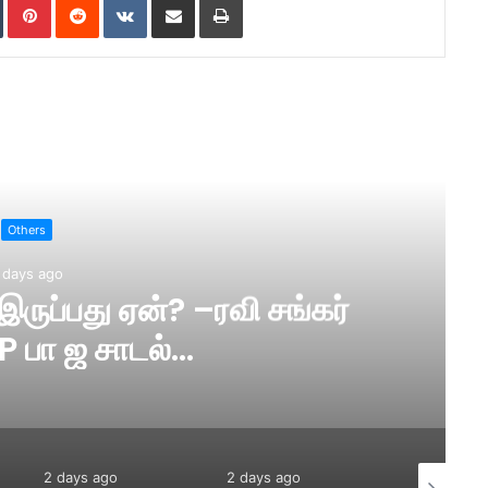
ad Next
Others
 days ago
ருப்பது ஏன்? –ரவி சங்கர்
பிரசாத் M.P பா ஜ சாடல்…
2 days ago
2 days ago
2 days ago