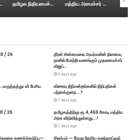
லீஸார் கேட்ட கேள்விக்கு உதயநிதி பதில்…
தமி​ழ​க நிதியமைச்சர் மரியவில்சன் பட்ஜெட் அறிக்கையுடன் சட்டமன்றத்திற்கு வருகை….
மத்திய அமைச்சர் அமித்ஷா தமிழகம் வருகை….
 8 / 26
தீரன் சின்னமலை அவர்களின் நினைவு
நாளில் போற்றி வணங்கும் முதலமைச்சர்
விஜய்…
5 days ago
..வருத்தத்துடன் பேசிய
விரைவு நீதிமன்றங்களில் நீதிபதிகள்
பற்றாக்குறை….?
7 days ago
8 / 26
தமிழகத்திற்கு ரூ.4,466 கோடி மத்திய
அரசு விடுவித்துள்ளது….!
7 days ago
் தொகை கணக்கெடுப்பு—
சிலம்பம் — 8வது தேசிய கலந்தாய்வுக்