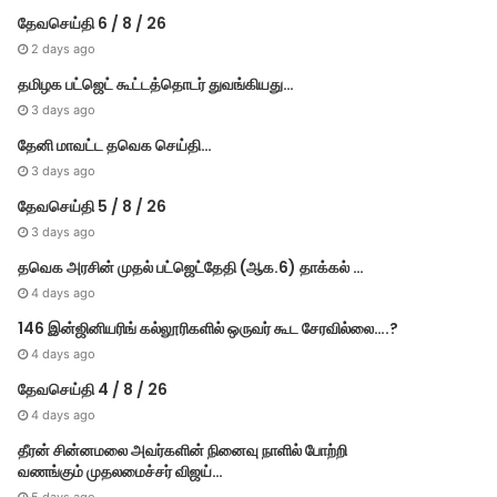
தேவசெய்தி 6 / 8 / 26
2 days ago
தமிழக பட்ஜெட் கூட்டத்தொடர் துவங்கியது…
3 days ago
தேனி மாவட்ட தவெக செய்தி…
3 days ago
தேவசெய்தி 5 / 8 / 26
3 days ago
Others
தவெக அரசின் முதல் பட்​ஜெட்தேதி (ஆக.6) தாக்​கல் …
2 days ago
4 days ago
தஞ்சாவூர் தெற்க்கு போலீஸார் கேட்ட கேள்விக்கு
146 இன்ஜினியரிங் கல்லூரிகளில் ஒருவர் கூட சேரவில்லை….?
உதயநிதி பதில்…
4 days ago
தேவசெய்தி 4 / 8 / 26
4 days ago
தீரன் சின்னமலை அவர்களின் நினைவு நாளில் போற்றி
வணங்கும் முதலமைச்சர் விஜய்…
3 days ago
3 days ago
3 