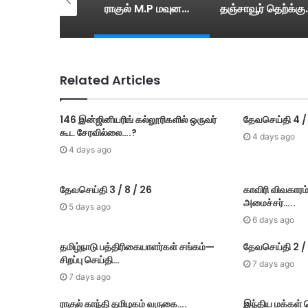
செங்குன்றம் புதிய பேருந்து நிலையத்தை மாவட்ட ஆட்சியர் ஆய்வு….
ராகுல் M.P மவுனமாக இருப்பது ஏன்? –ரவி சங்கர் பிரசாத் M.P பா ஜ சாடல்…
தஞ்சாவூர் தெற்க்கு போ
Related Articles
146 இன்ஜினியரிங் கல்லூரிகளில் ஒருவர்
தேவசெய்தி 4 /
கூட சேரவில்லை….?
4 days ago
4 days ago
தேவசெய்தி 3 / 8 / 26
காவிரி விவகாரம்
அமைச்சர்…..
5 days ago
6 days ago
தமிழ்நாடு பத்திரிகையாளர்கள் சங்கம்—
தேவசெய்தி 2 / 
சிறப்பு செய்தி…
7 days ago
7 days ago
ராகுல் காந்தி தமிழகம் வருகை….
இந்திய மக்கள