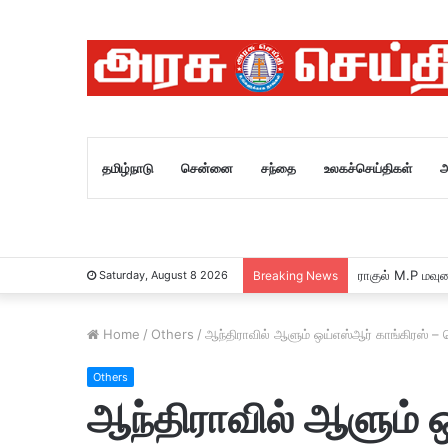
தமிழ்நாடு
சென்னை
சந்தை
உலகச்செய்திகள்
அ
ராகுல் M.P மவு
Saturday, August 8 2026
Breaking News
Home
/
Others
/
ஆந்திராவில் ஆளும் ஒய்எஸ்ஆர் காங்கிரஸ் – 
Others
ஆந்திராவில் ஆளும் ஒ