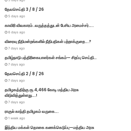
5 days ago
தேவசெய்தி 6 / 8 / 26
தமிழக பட்ஜெட் கூட்டத்தொடர் துவங்கியது…
தேனி மாவட்ட தவெக செய்தி…
தேவசெய்தி 3 / 8 / 26
5 days ago
காவிரி விவகாரம்..வருத்தத்துடன் பேசிய அமைச்சர்…..
6 days ago
விரைவு நீதிமன்றங்களில் நீதிபதிகள் பற்றாக்குறை….?
7 days ago
தமிழ்நாடு பத்திரிகையாளர்கள் சங்கம்— சிறப்பு செய்தி…
7 days ago
தேவசெய்தி 2 / 8 / 26
7 days ago
தமிழகத்திற்கு ரூ.4,466 கோடி மத்திய அரசு
விடுவித்துள்ளது….!
7 days ago
ராகுல் காந்தி தமிழகம் வருகை….
1 week ago
இந்திய மக்கள் தொகை கணக்கெடுப்பு—மத்திய அரசு