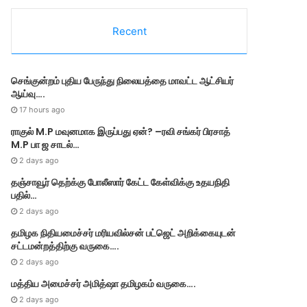
e
g
Recent
o
r
i
e
செங்குன்றம் புதிய பேருந்து நிலையத்தை மாவட்ட ஆட்சியர்
s
ஆய்வு….
17 hours ago
ராகுல் M.P மவுனமாக இருப்பது ஏன்? –ரவி சங்கர் பிரசாத்
M.P பா ஜ சாடல்…
2 days ago
தஞ்சாவூர் தெற்க்கு போலீஸார் கேட்ட கேள்விக்கு உதயநிதி
பதில்…
2 days ago
தமி​ழ​க நிதியமைச்சர் மரியவில்சன் பட்ஜெட் அறிக்கையுடன்
சட்டமன்றத்திற்கு வருகை….
2 days ago
மத்திய அமைச்சர் அமித்ஷா தமிழகம் வருகை….
2 days ago