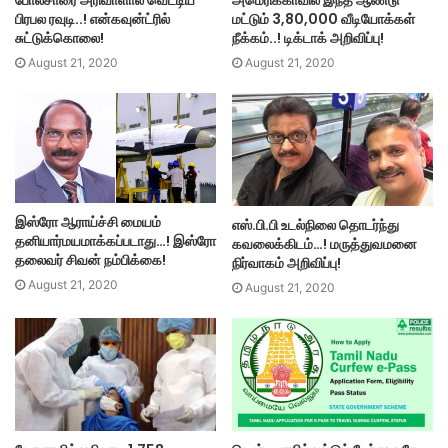
மட்டும் 3,80,000 வீடியோக்கள்
பிரபல ரவுடி..! என்கவுன்ட்ரில்
நீக்கம்..! டிக்டாக் அறிவிப்பு!
சுட்டுக்கொலை!
August 21, 2020
August 21, 2020
இஸ்ரோ ஆராய்ச்சி மையம்
எஸ்.பி.பி உடல்நிலை தொடர்ந்து
தனியார்மயமாக்கப்படாது…! இஸ்ரோ
கவலைக்கிடம்…! மருத்துவமனை
தலைவர் சிவன் நம்பிக்கை!
நிர்வாகம் அறிவிப்பு!
August 21, 2020
August 21, 2020