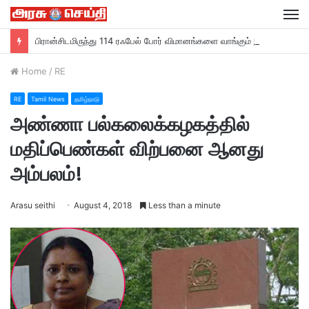
M
பிரான்சிடமிருந்து 114 ரஃபேல் போர் விமானங்களை வாங்கும் இந்தியா….
Home
/
RE
RE
Tamil News
தமிழ்நாடு
அண்ணா பல்கலைக்கழகத்தில்
மதிப்பெண்கள் விற்பனை ஆனது
அம்பலம்!
Arasu seithi
August 4, 2018
Less than a minute