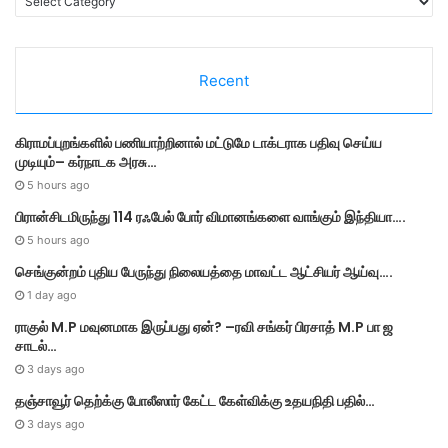
a
t
e
Recent
g
o
r
கிராமப்புறங்களில் பணியாற்றினால் மட்டுமே டாக்டராக பதிவு செய்ய
i
முடியும்– கர்நாடக அரசு…
e
s
5 hours ago
பிரான்சிடமிருந்து 114 ரஃபேல் போர் விமானங்களை வாங்கும் இந்தியா….
5 hours ago
செங்குன்றம் புதிய பேருந்து நிலையத்தை மாவட்ட ஆட்சியர் ஆய்வு….
1 day ago
ராகுல் M.P மவுனமாக இருப்பது ஏன்? –ரவி சங்கர் பிரசாத் M.P பா ஜ
சாடல்…
3 days ago
தஞ்சாவூர் தெற்க்கு போலீஸார் கேட்ட கேள்விக்கு உதயநிதி பதில்…
3 days ago