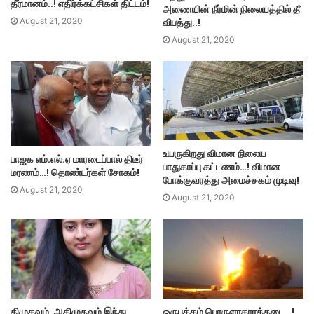
தீர்மானம்..! எதிர்க்கட்சிகள் திட்டம்!
அணையின் நீர்மின் நிலையத்தில் தீ
விபத்து..!
August 21, 2020
August 21, 2020
உயருகிறது விமான நிலைய
பாஜக எம்.எல்.ஏ மாரடைப்பால் திடீர்
பாதுகாப்பு கட்டணம்…! விமான
மரணம்…! தொண்டர்கள் சோகம்!
போக்குவரத்து அமைச்சகம் முடிவு!
August 21, 2020
August 21, 2020
திமுகவும், அதிமுகவும் இந்து
ஒருபக்கம் பொருளாதாரத்தடை…!