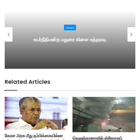
Others
உயர்நீதிமன்ற மதுரை கிளை உத்தரவு.
Related Articles
கேரள அரசு மீது நம்பிக்கையில்லா
தெலுங்கானாவில் ஸ்ரீசைலம்