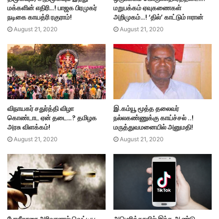
மக்களின் எதிரி…! பாஜக பிரமுகர்
மறுபக்கம் ஏவுகணைகள்
நடிகை காயத்ரி ரகுராம்!
அறிமுகம்…! ‘தில்’ காட்டும் ஈரான்
August 21, 2020
August 21, 2020
விநாயகர் சதுர்த்தி விழா
இ.கம்யூ மூத்த தலைவர்
கொண்டாட ஏன் தடை…? தமிழக
நல்லகண்ணுக்கு காய்ச்சல் ..!
அரசு விளக்கம்!
மருத்துவமனையில் அனுமதி!
August 21, 2020
August 21, 2020
அமெரிக்காவில் இந்த ஆண்டு
போலீசாரை அரிவாளால் வெட்டிய