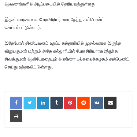
ஆவணங்களில் அடிப்படையில் தெரியவந்துள்ளது.
இதன் காரணமாக பேராசிரியர் உமா நேற்று சஸ்பெண்ட்
செய்யப்பட்டுள்ளார்.
இதேபோல் திண்டிவனம் உறுப்பு கல்லூரியில் முதல்வராக இருந்த
விஜயகுமார் மற்றும் அதே கல்லூரியில் பேராசிரியராக இருந்த
சிவக்குமார் ஆகியோறையும் அண்ணா பல்கலைக்கழகம் சஸ்பெண்ட்
செய்து உத்தரவிட்டுள்ளது.
LinkedIn
Tumblr
Pinterest
Reddit
VKontakte
Share via Email
Print