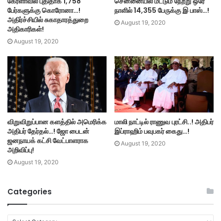
கேரளாவில் புதிதாக 1,758
சென்னையில் மட்டும் நேற்று ஒரே
பேர்களுக்கு கொரோனா…!
நாளில் 14,355 பேருக்கு இ பாஸ்…!
அதிர்ச்சியில் சுகாதாரத்துறை
August 19, 2020
அதிகாரிகள்!
August 19, 2020
விறுவிறுப்பான களத்தில் அமெரிக்க
மாலி நாட்டில் ராணுவ புரட்சி..! அதிபர்
அதிபர் தேர்தல்…! ஜோ பைடன்
இப்ராஹிம் பவுபகர் கைது…!
ஜனநாயக் கட்சி வேட்பாளராக
August 19, 2020
அறிவிப்பு!
August 19, 2020
Categories
C