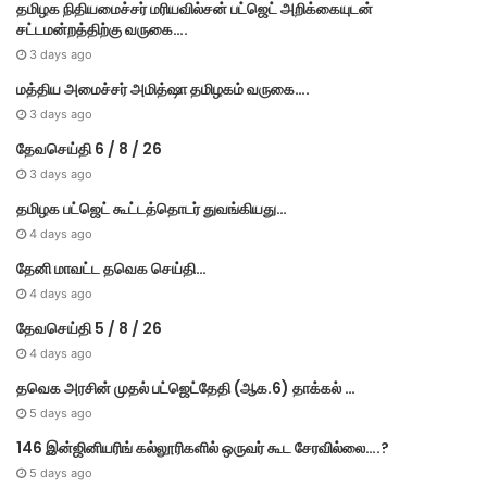
தமி​ழ​க நிதியமைச்சர் மரியவில்சன் பட்ஜெட் அறிக்கையுடன்
சட்டமன்றத்திற்கு வருகை….
3 days ago
மத்திய அமைச்சர் அமித்ஷா தமிழகம் வருகை….
3 days ago
தேவசெய்தி 6 / 8 / 26
3 days ago
தமிழக பட்ஜெட் கூட்டத்தொடர் துவங்கியது…
4 days ago
தேனி மாவட்ட தவெக செய்தி…
4 days ago
தேவசெய்தி 5 / 8 / 26
4 days ago
தவெக அரசின் முதல் பட்​ஜெட்தேதி (ஆக.6) தாக்​கல் …
5 days ago
146 இன்ஜினியரிங் கல்லூரிகளில் ஒருவர் கூட சேரவில்லை….?
5 days ago