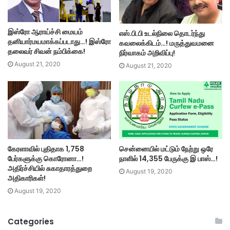
இஸ்ரோ ஆராய்ச்சி மையம்
எஸ்.பி.பி உடல்நிலை தொடர்ந்து
தனியார்மயமாக்கப்படாது…! இஸ்ரோ
கவலைக்கிடம்…! மருத்துவமனை
தலைவர் சிவன் நம்பிக்கை!
நிர்வாகம் அறிவிப்பு!
August 21, 2020
August 21, 2020
கேரளாவில் புதிதாக 1,758
சென்னையில் மட்டும் நேற்று ஒரே
பேர்களுக்கு கொரோனா…!
நாளில் 14,355 பேருக்கு இ பாஸ்…!
அதிர்ச்சியில் சுகாதாரத்துறை
August 19, 2020
அதிகாரிகள்!
August 19, 2020
Categories