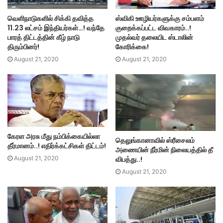
வெளிநாடுகளில் சிக்கி தவித்த
ஸ்விகி ஊழியர்களுக்கு சம்பளம்
11.23 லட்சம் இந்தியர்கள்…! வந்தே
குறைக்கப்பட்ட விவகாரம்..!
பாரத் திட்டத்தின் கீழ் நாடு
முதல்வர் தலையிட ஸ்டாலின்
திரும்பினர்!
கோரிக்கை!
August 21, 2020
August 21, 2020
கேரள அரசு மீது நம்பிக்கையில்லா
தெலுங்கானாவில் ஸ்ரீசைலம்
தீர்மானம்..! எதிர்க்கட்சிகள் திட்டம்!
அணையின் நீர்மின் நிலையத்தில் தீ
விபத்து..!
August 21, 2020
August 21, 2020