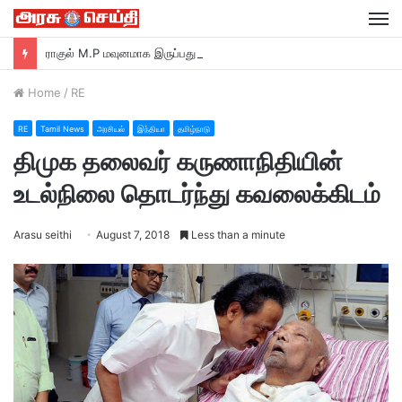
M
ராகுல் M.P மவுனமாக இருப்பது ஏன்? –ரவி சங்கர் பிரசாத் M.P பா ஜ சாடல்…
Home
/
RE
RE
Tamil News
அரசியல்
இந்தியா
தமிழ்நாடு
திமுக தலைவர் கருணாநிதியின்
உடல்நிலை தொடர்ந்து கவலைக்கிடம்
Arasu seithi
August 7, 2018
Less than a minute