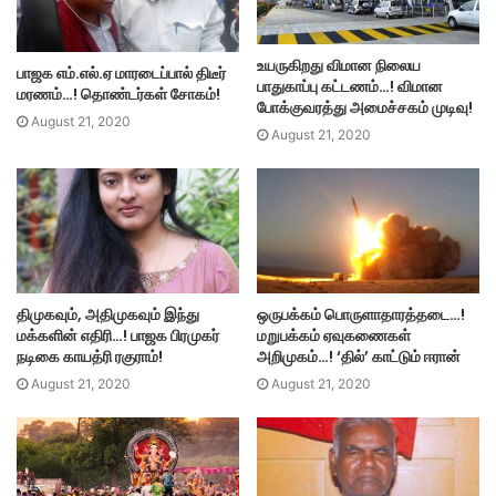
உயருகிறது விமான நிலைய
பாஜக எம்.எல்.ஏ மாரடைப்பால் திடீர்
பாதுகாப்பு கட்டணம்…! விமான
மரணம்…! தொண்டர்கள் சோகம்!
போக்குவரத்து அமைச்சகம் முடிவு!
August 21, 2020
August 21, 2020
திமுகவும், அதிமுகவும் இந்து
ஒருபக்கம் பொருளாதாரத்தடை…!
மக்களின் எதிரி…! பாஜக பிரமுகர்
மறுபக்கம் ஏவுகணைகள்
நடிகை காயத்ரி ரகுராம்!
அறிமுகம்…! ‘தில்’ காட்டும் ஈரான்
August 21, 2020
August 21, 2020