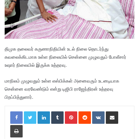
திமுக தலைவர் கருணாநிதியின் உடல் நிலை தொடர்ந்து
கவலைக்கிடமாக உள்ள நிலையில் சென்னை முழுவதும் போலீசார்
உஷார் நிலையில் இருக்க உத்தரவு.
மாநிலம் முழுவதும் உள்ள எஸ்பிக்கள் அனைவரும் உடனடியாக
சென்னை வரவேண்டும் என்று டிஜிபி ராஜேந்திரன் உத்தரவு
பிறப்பித்துளார்.
LinkedIn
Tumblr
Pinterest
Reddit
VKontakte
Share via Email
Print