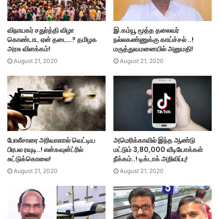
விநாயகர் சதுர்த்தி விழா
இ.கம்யூ மூத்த தலைவர்
கொண்டாட ஏன் தடை…? தமிழக
நல்லகண்ணுக்கு காய்ச்சல் ..!
அரசு விளக்கம்!
மருத்துவமனையில் அனுமதி!
August 21, 2020
August 21, 2020
அமெரிக்காவில் இந்த ஆண்டு
போலீசாரை அரிவாளால் வெட்டிய
மட்டும் 3,80,000 வீடியோக்கள்
பிரபல ரவுடி..! என்கவுன்ட்ரில்
நீக்கம்..! டிக்டாக் அறிவிப்பு!
சுட்டுக்கொலை!
August 21, 2020
August 21, 2020