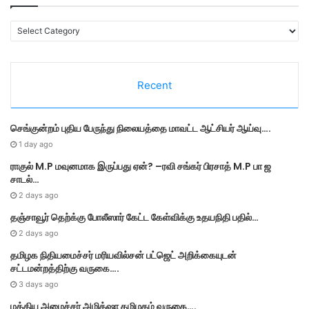
C
a
t
e
Recent
g
o
r
செங்குன்றம் புதிய பேருந்து நிலையத்தை மாவட்ட ஆட்சியர் ஆய்வு….
i
e
1 day ago
s
ராகுல் M.P மவுனமாக இருப்பது ஏன்? –ரவி சங்கர் பிரசாத் M.P பா ஜ
சாடல்…
2 days ago
தஞ்சாவூர் தெற்க்கு போலீஸார் கேட்ட கேள்விக்கு உதயநிதி பதில்…
2 days ago
தமி​ழ​க நிதியமைச்சர் மரியவில்சன் பட்ஜெட் அறிக்கையுடன்
சட்டமன்றத்திற்கு வருகை….
3 days ago
மத்திய அமைச்சர் அமித்ஷா தமிழகம் வருகை….