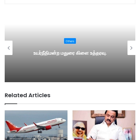
Others
உயர்நீதிமன்ற மதுரை கிளை உத்தரவு.
Related Articles