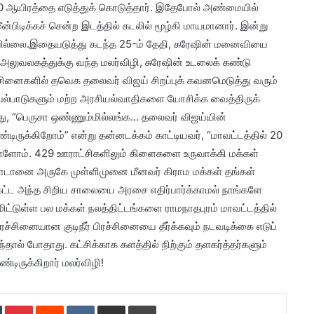
ூ.30 ஆயிரத்தை எடுத்துக் கொடுத்​தார். இதேபோல் அண்மையில்
ீன்பிடிக்கச் சென்ற இடத்தில் கடலில் மூழ்கி மாயமா​னார். இன்று
ில்லை.இதையடுத்து கடந்த 25-ம் தேதி, சுரேஷின் மனைவியை
அலுவலகத்துக்கு வந்த மலர்விழி, சுரேஷின் உடலைக் கண்டு​
ச்​சினை​களில் தவெக தலைவர் விஜய் சிறப்புக் கவனமெடுத்து வரும்
்​பாடு​களும் மற்ற அரசியல்​வா​திகளை யோசிக்க வைத்திருக்​
து, “பெருசா ஒண்ணும்​மில்​லங்க… தலைவர் விஜய்யின்
ருக்​கிறோம்” என்று தன்னடக்கம் காட்டியவர், “மாவட்​டத்தில் 20
ுள்​ளோம். 429 ஊராட்​சிகளிலும் கிளைகளை உருவாக்கி மக்கள்
ுவாடானை அருகே முள்ளிமுனை மீனவர் கிராம மக்கள் தங்கள்
ேட்ட அந்த சிறிய சாலையை அரசை எதிர்​பார்க்​காமல் நாங்களே
்​டுள்ள பல மக்கள் நலத்திட்​டங்களை ராமநாத​புரம் மாவட்​டத்தில்
ச்​சினையான குடிநீர் பிரச்​சினையை தீர்க்​கவும் நடவடிக்கை எடுப்​
்தால் போதாது. கட்சிக்காக களத்தில் நிற்கும் தளகர்த்​தர்​களும்
ிருக்​கிறார் மலர்​விழி!
Tumblr
Pinterest
Reddit
VKontakte
Share via Email
Print