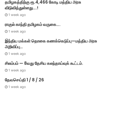
தமி​ழ​க நிதியமைச்சர் மரியவில்சன் பட்ஜெட் அறிக்கையுடன் சட்டமன்றத்திற்கு வருகை….
மத்திய அமைச்சர் அமித்ஷா தமிழகம் வருகை….
தேவசெய்தி 6 / 8 / 26
தமிழகத்திற்கு ரூ.4,466 கோடி மத்திய அரசு
விடுவித்துள்ளது….!
1 week ago
ராகுல் காந்தி தமிழகம் வருகை….
1 week ago
இந்திய மக்கள் தொகை கணக்கெடுப்பு—மத்திய அரசு
அறிவிப்பு…
1 week ago
சிலம்பம் — 8வது தேசிய கலந்தாய்வுக் கூட்டம்.
1 week ago
தேவசெய்தி 1 / 8 / 26
1 week ago