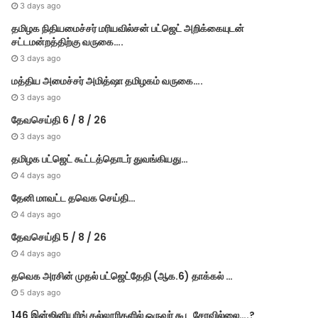
3 days ago
தமி​ழ​க நிதியமைச்சர் மரியவில்சன் பட்ஜெட் அறிக்கையுடன்
சட்டமன்றத்திற்கு வருகை….
3 days ago
மத்திய அமைச்சர் அமித்ஷா தமிழகம் வருகை….
3 days ago
தேவசெய்தி 6 / 8 / 26
3 days ago
தமிழக பட்ஜெட் கூட்டத்தொடர் துவங்கியது…
4 days ago
தேனி மாவட்ட தவெக செய்தி…
4 days ago
தேவசெய்தி 5 / 8 / 26
4 days ago
தவெக அரசின் முதல் பட்​ஜெட்தேதி (ஆக.6) தாக்​கல் …
5 days ago
146 இன்ஜினியரிங் கல்லூரிகளில் ஒருவர் கூட சேரவில்லை….?