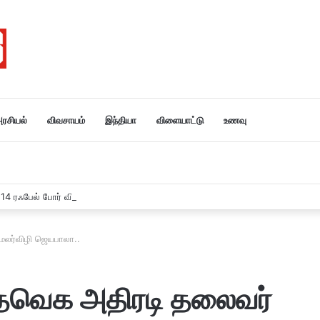
ரசியல்
விவசாயம்
இந்தியா
விளையாட்டு
உணவு
ு 114 ரஃபேல் போர் விமானங்களை வாங்கும் இந்தியா….
மலர்விழி ஜெயபாலா..
 தவெக அதிரடி தலைவர்