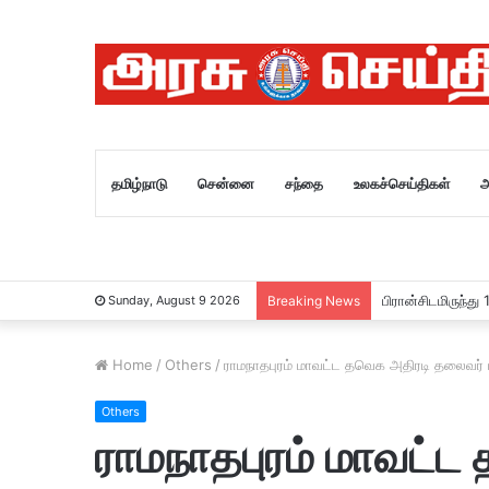
தமிழ்நாடு
சென்னை
சந்தை
உலகச்செய்திகள்
அ
பிரான்சிடமிருந்த
Sunday, August 9 2026
Breaking News
Home
/
Others
/
ராமநாதபுரம் மாவட்ட தவெக அதிரடி தலைவர் 
Others
ராமநாதபுரம் மாவட்ட