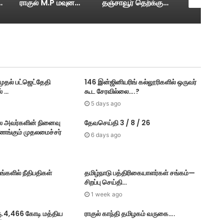
த்தை மாவட்ட ஆட்சியர் ஆய்வு….
ராகுல் M.P மவுனமாக இருப்பது ஏன்? –ரவி சங்கர் பிரசாத் M.P பா ஜ சாடல்…
தஞ்சாவூர் தெற்க்கு போலீஸார் கேட்ட கேள்விக்கு உதயநிதி பதில்…
தல் பட்​ஜெட்தேதி
146 இன்ஜினியரிங் கல்லூரிகளில் ஒருவர்
் …
கூட சேரவில்லை….?
5 days ago
ை அவர்களின் நினைவு
தேவசெய்தி 3 / 8 / 26
வணங்கும் முதலமைச்சர்
6 days ago
ங்களில் நீதிபதிகள்
தமிழ்நாடு பத்திரிகையாளர்கள் சங்கம்—
சிறப்பு செய்தி…
1 week ago
ரூ.4,466 கோடி மத்திய
ராகுல் காந்தி தமிழகம் வருகை….