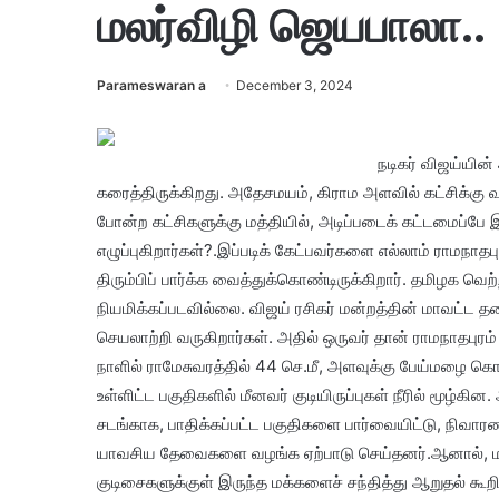
மலர்விழி ஜெயபாலா..
Parameswaran a
December 3, 2024
நடிகர் விஜய்யின்
கரைத்திருக்கிறது. அதேசமயம், கிராம அளவில் கட்சிக்கு
போன்ற கட்சிகளுக்கு மத்தியில், அடிப்படைக் கட்டமைப்பே இ
எழுப்புகிறார்கள்?.இப்படிக் கேட்பவர்களை எல்லாம் ராமந
திரும்பிப் பார்க்க வைத்துக்கொண்டிருக்கிறார். தமிழக வெ
நியமிக்​கப்​பட​வில்லை. விஜய் ரசிகர் மன்றத்தின் மாவட்
செயலாற்றி வருகிறார்கள். அதில் ஒருவர் தான் ராமநாத​புர
நாளில் ராமேசுவரத்தில் 44 செ.மீ, அளவுக்கு பேய்மழை கொட்
உள்ளிட்ட பகுதி​களில் மீனவர் குடியிருப்புகள் நீரில் மூழ்கி
சடங்காக, பாதிக்​கப்பட்ட பகுதிகளை பார்வை​யிட்டு, நிவார
யாவசிய தேவைகளை வழங்க ஏற்பாடு செய்தனர்.ஆனால், மல
குடிசைகளுக்குள் இருந்த மக்களைச் சந்தித்து ஆறுதல் கூ