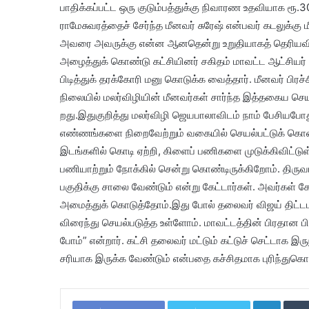
பாதிக்​கப்பட்ட ஒரு குடும்பத்​துக்கு நிவாரண உதவியாக ர
ராமேசுவரத்தைச் சேர்ந்த மீனவர் சுரேஷ் என்பவர் கடலுக்கு ம
அவரை அவருக்கு என்ன ஆனதென்று உறுதி​யாகத் தெரிய​வ
அழைத்துக் கொண்டு கட்சி​யினர் சகிதம் மாவட்ட ஆட்சியர் 
பிடித்துக் தரக்கோரி மனு கொடுக்க வைத்தார். மீனவர் பிர
நிலையில் மலர்விழியின் மீனவர்கள் சார்ந்த இத்தகைய செயல
றது.இதுகுறித்து மலர்விழி ஜெயபாலா​விடம் நாம் பேசிய​போ
எண்ணங்களை நிறைவேற்றும் வகையில் செயல்​பட்டுக் கொண்டி
இடங்களில் கொடி ஏற்றி, கிளைப் பணிகளை முடுக்​கி​விட்​ட
பணியாற்றும் நோக்கில் சென்று கொண்டிருக்​கிறோம். திர
பகுதிக்கு சாலை வேண்டும் என்று கேட்டார்கள். அவர்கள் க
அமைத்துக் கொடுத்​தோம்.இது போல் தலைவர் விஜய் திட்ட​மிட
விரைந்து செயல்​படுத்த உள்ளோம். மாவட்​டத்தின் பிரதான பிர
போம்” என்றார். கட்சி தலைவர் மட்டும் கட்டுச் செட்டாக இருந
சரியாக இருக்க வேண்டும் என்பதை கச்சிதமாக புரிந்​து​கொண்​ட
LinkedIn