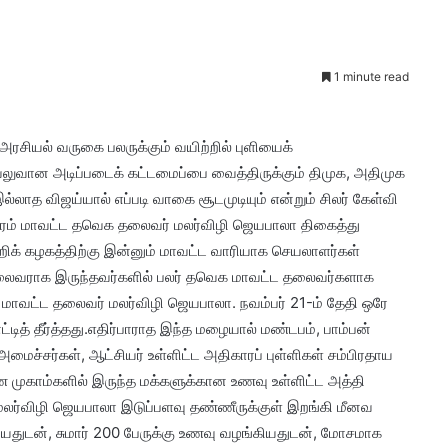
1 minute read
 அரசியல் வருகை பலருக்கும் வயிற்றில் புளியைக்
 வலுவான அடிப்படைக் கட்டமைப்பை வைத்திருக்கும் திமுக, அதிமுக
ல்லாத விஜய்யால் எப்படி வாகை சூடமுடியும் என்றும் சிலர் கேள்வி
ாதபுரம் மாவட்ட தவெக தலைவர் மலர்விழி ஜெயபாலா திகைத்து
ற்றிக் கழகத்திற்கு இன்னும் மாவட்ட வாரியாக செயலா​ளர்கள்
ட தலைவராக இருந்​தவர்​களில் பலர் தவெக மாவட்ட தலைவர்களாக
ம் மாவட்ட தலைவர் மலர்விழி ஜெயபாலா. நவம்பர் 21-ம் தேதி ஒரே
டித் தீர்த்தது.எதிர்​பாராத இந்த மழையால் மண்டபம், பாம்பன்
ன. அமைச்​சர்கள், ஆட்சியர் உள்ளிட்ட அதிகாரப் புள்ளிகள் சம்பிரதாய
ண முகாம்​களில் இருந்த மக்களுக்கான உணவு உள்ளிட்ட அத்தி​
ர்விழி ஜெயபாலா இடுப்பளவு தண்ணீருக்குள் இறங்கி மீனவ
றியதுடன், சுமார் 200 பேருக்கு உணவு வழங்கியதுடன், மோசமாக