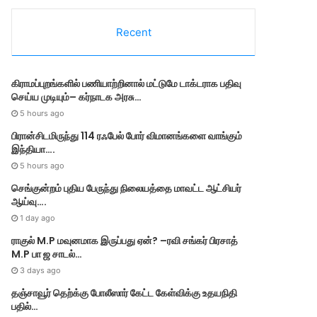
e
g
Recent
o
r
i
e
கிராமப்புறங்களில் பணியாற்றினால் மட்டுமே டாக்டராக பதிவு
s
செய்ய முடியும்– கர்நாடக அரசு…
5 hours ago
பிரான்சிடமிருந்து 114 ரஃபேல் போர் விமானங்களை வாங்கும்
இந்தியா….
5 hours ago
செங்குன்றம் புதிய பேருந்து நிலையத்தை மாவட்ட ஆட்சியர்
ஆய்வு….
1 day ago
ராகுல் M.P மவுனமாக இருப்பது ஏன்? –ரவி சங்கர் பிரசாத்
M.P பா ஜ சாடல்…
3 days ago
தஞ்சாவூர் தெற்க்கு போலீஸார் கேட்ட கேள்விக்கு உதயநிதி
பதில்…