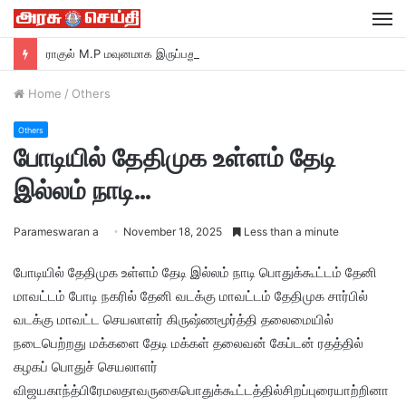
M
ராகுல் M.P மவுனமாக இருப்பது ஏன்? –ரவி சங்கர் பிரசாத் M.P பா ஜ சாடல்…
Home
/
Others
Others
போடியில் தேதிமுக உள்ளம் தேடி
இல்லம் நாடி…
Parameswaran a
November 18, 2025
Less than a minute
போடியில் தேதிமுக உள்ளம் தேடி இல்லம் நாடி பொதுக்கூட்டம் தேனி
மாவட்டம் போடி நகரில் தேனி வடக்கு மாவட்டம் தேதிமுக சார்பில்
வடக்கு மாவட்ட செயலாளர் கிருஷ்ணமூர்த்தி தலைமையில்
நடைபெற்றது மக்களை தேடி மக்கள் தலைவன் கேப்டன் ரதத்தில்
கழகப் பொதுச் செயலாளர்
விஜயகாந்த்பிரேமலதாவருகைபொதுக்கூட்டத்தில்சிறப்புரையாற்றினா