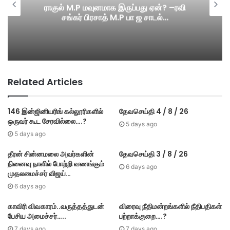
ராகுல் M.P மவுனமாக இருப்பது ஏன்? –ரவி
சங்கர் பிரசாத் M.P பா ஜ சாடல்…
Related Articles
146 இன்ஜினியரிங் கல்லூரிகளில்
தேவசெய்தி 4 / 8 / 26
ஒருவர் கூட சேரவில்லை….?
5 days ago
5 days ago
தீரன் சின்னமலை அவர்களின்
தேவசெய்தி 3 / 8 / 26
நினைவு நாளில் போற்றி வணங்கும்
6 days ago
முதலமைச்சர் விஜய்…
6 days ago
காவிரி விவகாரம்..வருத்தத்துடன்
விரைவு நீதிமன்றங்களில் நீதிபதிகள்
பேசிய அமைச்சர்…..
பற்றாக்குறை….?
7 days ago
7 days ago