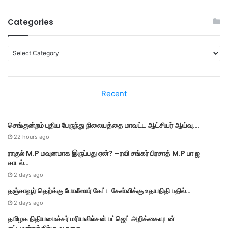
Categories
C
a
t
e
Recent
g
o
r
செங்குன்றம் புதிய பேருந்து நிலையத்தை மாவட்ட ஆட்சியர் ஆய்வு….
i
e
22 hours ago
s
ராகுல் M.P மவுனமாக இருப்பது ஏன்? –ரவி சங்கர் பிரசாத் M.P பா ஜ
சாடல்…
2 days ago
தஞ்சாவூர் தெற்க்கு போலீஸார் கேட்ட கேள்விக்கு உதயநிதி பதில்…
2 days ago
தமி​ழ​க நிதியமைச்சர் மரியவில்சன் பட்ஜெட் அறிக்கையுடன்